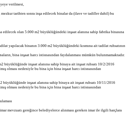
iyeye verilmesi,
zkur tarihten sonra inşa edilecek binalar da (ilave ve tadiller dahil) bu
şa edilecek olan 5.000 m2 büyüklüğündeki inşaat alanına sahip fabrika binasına
adilat yapılacak binanın 3.000 m2 büyüklüğündeki kısmına ait tadilat ruhsatının
inaların, bina inşaat harcı istisnasından faydalanması mümkün bulunmamaktadır.
m2 büyüklüğünde inşaat alanına sahip binaya ait inşaat ruhsatı 10/2/2016
mış olması nedeniyle bu bina için bina inşaat harcı istisnasından
m2 büyüklüğünde inşaat alanına sahip binaya ait inşaat ruhsatı 10/11/2016
mış olması nedeniyle bu bina için bina inşaat harcı istisnasından
gulaması
mar mevzuatı gereğince belediyelerce alınması gereken imar ile ilgili harçlara