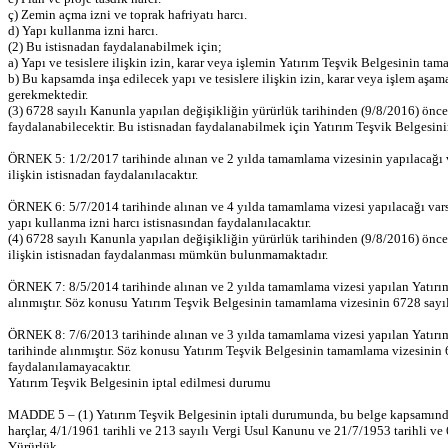
ç) Zemin açma izni ve toprak hafriyatı harcı.
d) Yapı kullanma izni harcı.
(2) Bu istisnadan faydalanabilmek için;
a) Yapı ve tesislere ilişkin izin, karar veya işlemin Yatırım Teşvik Belgesinin t
b) Bu kapsamda inşa edilecek yapı ve tesislere ilişkin izin, karar veya işlem aşam
gerekmektedir.
(3) 6728 sayılı Kanunla yapılan değişikliğin yürürlük tarihinden (9/8/2016) önce
faydalanabilecektir. Bu istisnadan faydalanabilmek için Yatırım Teşvik Belgesinin
ÖRNEK 5: 1/2/2017 tarihinde alınan ve 2 yılda tamamlama vizesinin yapılacağı var
ilişkin istisnadan faydalanılacaktır.
ÖRNEK 6: 5/7/2014 tarihinde alınan ve 4 yılda tamamlama vizesi yapılacağı varsay
yapı kullanma izni harcı istisnasından faydalanılacaktır.
(4) 6728 sayılı Kanunla yapılan değişikliğin yürürlük tarihinden (9/8/2016) önce
ilişkin istisnadan faydalanması mümkün bulunmamaktadır.
ÖRNEK 7: 8/5/2014 tarihinde alınan ve 2 yılda tamamlama vizesi yapılan Yatırım T
alınmıştır. Söz konusu Yatırım Teşvik Belgesinin tamamlama vizesinin 6728 sayılı
ÖRNEK 8: 7/6/2013 tarihinde alınan ve 3 yılda tamamlama vizesi yapılan Yatırım 
tarihinde alınmıştır. Söz konusu Yatırım Teşvik Belgesinin tamamlama vizesinin 6
faydalanılamayacaktır.
Yatırım Teşvik Belgesinin iptal edilmesi durumu
MADDE 5 – (1) Yatırım Teşvik Belgesinin iptali durumunda, bu belge kapsamında inşa 
harçlar, 4/1/1961 tarihli ve 213 sayılı Vergi Usul Kanunu ve 21/7/1953 tarihli v
Yürürlük