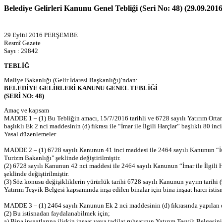
Belediye Gelirleri Kanunu Genel Tebliği (Seri No: 48) (29.09.2016
29 Eylül 2016 PERŞEMBE
Resmî Gazete
Sayı : 29842
TEBLİĞ
Maliye Bakanlığı (Gelir İdaresi Başkanlığı)’ndan:
BELEDİYE GELİRLERİ KANUNU GENEL TEBLİĞİ
(SERİ NO: 48)
Amaç ve kapsam
MADDE 1 – (1) Bu Tebliğin amacı, 15/7/2016 tarihli ve 6728 sayılı Yatırım Ortam
başlıklı Ek 2 nci maddesinin (d) fıkrası ile “İmar ile İlgili Harçlar” başlıklı 80 i
Yasal düzenlemeler
MADDE 2 – (1) 6728 sayılı Kanunun 41 inci maddesi ile 2464 sayılı Kanunun “İstis
Turizm Bakanlığı" şeklinde değiştirilmiştir.
(2) 6728 sayılı Kanunun 42 nci maddesi ile 2464 sayılı Kanunun “İmar ile İlgili Ha
şeklinde değiştirilmiştir.
(3) Söz konusu değişikliklerin yürürlük tarihi 6728 sayılı Kanunun yayım tarihi (
Yatırım Teşvik Belgesi kapsamında inşa edilen binalar için bina inşaat harcı isti
MADDE 3 – (1) 2464 sayılı Kanunun Ek 2 nci maddesinin (d) fıkrasında yapılan değiş
(2) Bu istisnadan faydalanabilmek için;
a) Bina inşaatlarına ilişkin inşaat veya tadilat ruhsatının Yatırım Teşvik Belgesi