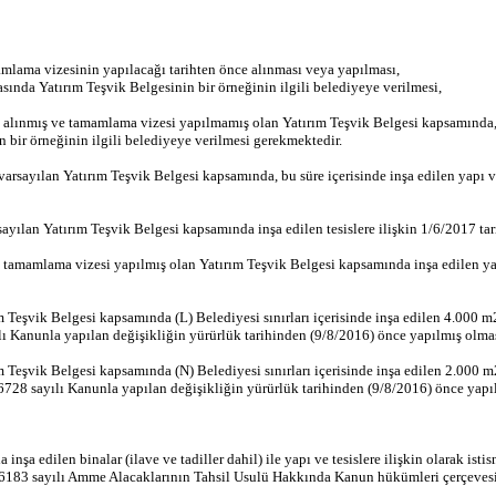
amamlama vizesinin yapılacağı tarihten önce alınması veya yapılması,
asında Yatırım Teşvik Belgesinin bir örneğinin ilgili belediyeye verilmesi,
 alınmış ve tamamlama vizesi yapılmamış olan Yatırım Teşvik Belgesi kapsamında, m
 bir örneğinin ilgili belediyeye verilmesi gerekmektedir.
sayılan Yatırım Teşvik Belgesi kapsamında, bu süre içerisinde inşa edilen yapı ve
ılan Yatırım Teşvik Belgesi kapsamında inşa edilen tesislere ilişkin 1/6/2017 tari
 tamamlama vizesi yapılmış olan Yatırım Teşvik Belgesi kapsamında inşa edilen yap
eşvik Belgesi kapsamında (L) Belediyesi sınırları içerisinde inşa edilen 4.000 m2 
 Kanunla yapılan değişikliğin yürürlük tarihinden (9/8/2016) önce yapılmış olması 
Teşvik Belgesi kapsamında (N) Belediyesi sınırları içerisinde inşa edilen 2.000 
728 sayılı Kanunla yapılan değişikliğin yürürlük tarihinden (9/8/2016) önce yapılm
edilen binalar (ilave ve tadiller dahil) ile yapı ve tesislere ilişkin olarak istisn
e 6183 sayılı Amme Alacaklarının Tahsil Usulü Hakkında Kanun hükümleri çerçevesind