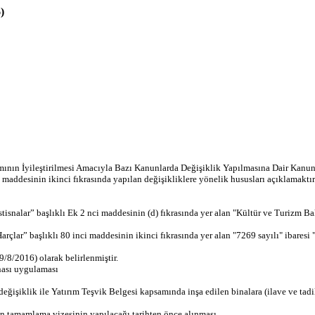
)
ının İyileştirilmesi Amacıyla Bazı Kanunlarda Değişiklik Yapılmasına Dair Kanun i
nci maddesinin ikinci fıkrasında yapılan değişikliklere yönelik hususları açıklamaktır
nalar” başlıklı Ek 2 nci maddesinin (d) fıkrasında yer alan "Kültür ve Turizm Bak
rçlar” başlıklı 80 inci maddesinin ikinci fıkrasında yer alan "7269 sayılı" ibaresi 
9/8/2016) olarak belirlenmiştir.
snası uygulaması
iklik ile Yatırım Teşvik Belgesi kapsamında inşa edilen binalara (ilave ve tadiller 
nin tamamlama vizesinin yapılacağı tarihten önce alınması,