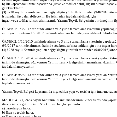
b) Bu kapsamdaki bina inşaatlarına (ilave ve tadiller dahil) ilişkin olarak inşaat 
gerekmektedir.
(3) 6728 sayılı Kanunla yapılan değişikliğin yürürlük tarihinden (9/8/2016) önce
istisnadan faydalanabilecektir. Bu istisnadan faydalanabilmek için
inşaat veya tadilat ruhsatı alınmasında Yatırım Teşvik Belgesinin bir örneğinin i
ÖRNEK 1: 1/3/2017 tarihinde alınan ve 2 yılda tamamlama vizesinin yapılacağı va
ait inşaat ruhsatının 1/9/2017 tarihinde alınması halinde, inşa edilecek fabrika bin
ÖRNEK 2: 1/10/2015 tarihinde alınan ve 3 yılda tamamlama vizesinin yapılacağı v
6/3/2017 tarihinde alınması halinde söz konusu bina tadilatı için bina inşaat harc
(4) 6728 sayılı Kanunla yapılan değişikliğin yürürlük tarihinden (9/8/2016) ön
ÖRNEK 3: 10/3/2014 tarihinde alınan ve 2 yılda tamamlama vizesi yapılan Yatırım
tarihinde alınmıştır. Söz konusu Yatırım Teşvik Belgesinin tamamlama vizesinin 6
faydalanılamayacaktır.
ÖRNEK 4: 9/2/2013 tarihinde alınan ve 3 yılda tamamlama vizesi yapılan Yatırım 
tarihinde alınmıştır. Söz konusu Yatırım Teşvik Belgesinin tamamlama vizesinin 6
faydalanılamayacaktır.
Yatırım Teşvik Belgesi kapsamında inşa edilen yapı ve tesisler için imar mevzuatı 
MADDE 4 – (1) 2464 sayılı Kanunun 80 inci maddesinin ikinci fıkrasında yapılan d
ilişkin istisna getirilmiştir. Söz konusu harçlar şunlardır:
a) Parselasyon harcı.
b) İfraz ve tevhit harcı.
c) Plan ve proje tasdik harcı.