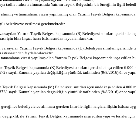
veya tadilat ruhsatı alınmasında Yatırım Teşvik Belgesinin bir örneğinin ilgili beled
 alınmış ve tamamlama vizesi yapılmamış olan Yatırım Teşvik Belgesi kapsamında, me
lgili belediyeye verilmesi gerekmektedir.
rsayılan Yatırım Teşvik Belgesi kapsamında (B) Belediyesi sınırları içerisinde in
ası için bina inşaat harcı istisnasından faydalanılacaktır.
arsayılan Yatırım Teşvik Belgesi kapsamında (D) Belediyesi sınırları içerisinde t
ı istisnasından faydalanılacaktır.
ce tamamlama vizesi yapılmış olan Yatırım Teşvik Belgesi kapsamında inşa edilen b
 Teşvik Belgesi kapsamında (K) Belediyesi sınırları içerisinde inşa edilen 6.000 
728 sayılı Kanunla yapılan değişikliğin yürürlük tarihinden (9/8/2016) önce yapıl
Teşvik Belgesi kapsamında (M) Belediyesi sınırları içerisinde inşa edilen 4.000 
728 sayılı Kanunla yapılan değişikliğin yürürlük tarihinden (9/8/2016) önce yapıl
gereğince belediyelerce alınması gereken imar ile ilgili harçlara ilişkin istisna uy
eğişiklik ile Yatırım Teşvik Belgesi kapsamında inşa edilen yapı ve tesisler için i