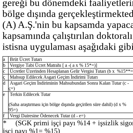
gereği bu dönemdeki faaliyetleri
bölge dışında gerçekleştirmekted
(A) A.Ş.'nin bu kapsamda yapac
kapsamında çalıştırılan doktoralı
istisna uygulaması aşağıdaki gibi
a
Brüt Ücret Tutarı
b
Vergiye Tabi Ücret Matrahı [ a -( a x % 15*=)]
c
Ücretler Üzerinden Hesaplanan Gelir Vergisi Tutarı (b x %15**=
ç
Mahsup Edilecek Asgari Geçim İndirimi Tutarı
d
Asgari Geçim İndiriminin Mahsubundan Sonra Kalan Tutar (c -
ç=)
e
Terkin Edilecek Tutar
(Saha araştırması için bölge dışında geçirilen süre dahil) (d x %
95=)
f
Vergi Dairesine Ödenecek Tutar (d - e=)
* (SGK primi işçi payı %14 + işsizlik sigor
işçi payı %1= %15)