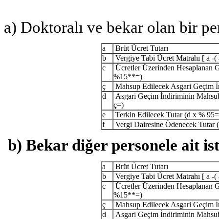
a) Doktoralı ve bekar olan bir pe
a
Brüt Ücret Tutarı
b
Vergiye Tabi Ücret Matrahı [ a -
c
Ücretler Üzerinden Hesaplanan Ge
%15**=)
ç
Mahsup Edilecek Asgari Geçim İn
d
Asgari Geçim İndiriminin Mahsub
ç=)
e
Terkin Edilecek Tutar (d x % 95=
f
Vergi Dairesine Ödenecek Tutar (
b) Bekar diğer personele ait is
a
Brüt Ücret Tutarı
b
Vergiye Tabi Ücret Matrahı [ a -
c
Ücretler Üzerinden Hesaplanan Ge
%15**=)
ç
Mahsup Edilecek Asgari Geçim İn
d
Asgari Geçim İndiriminin Mahsub