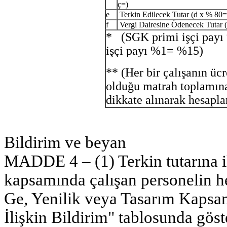
ç=)
e
Terkin Edilecek Tutar (d x % 80=
f
Vergi Dairesine Ödenecek Tutar (
* (SGK primi işçi payı %
işçi payı %1= %15)
** (Her bir çalışanın üc
olduğu matrah toplamına
dikkate alınarak hesapla
Bildirim ve beyan
MADDE 4 – (1) Terkin tutarına i
kapsamında çalışan personelin her
Ge, Yenilik veya Tasarım Kapsam
İlişkin Bildirim" tablosunda gös