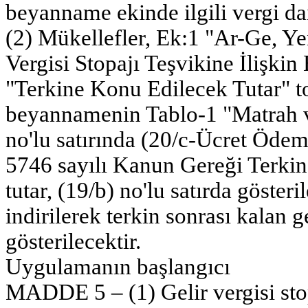
beyanname ekinde ilgili vergi dai
(2) Mükellefler, Ek:1 "Ar-Ge, Y
Vergisi Stopajı Teşvikine İlişkin
"Terkine Konu Edilecek Tutar" t
beyannamenin Tablo-1 "Matrah v
no'lu satırında (20/c-Ücret Ödem
5746 sayılı Kanun Gereği Terkin 
tutar, (19/b) no'lu satırda göster
indirilerek terkin sonrası kalan ge
gösterilecektir.
Uygulamanın başlangıcı
MADDE 5 – (1) Gelir vergisi sto