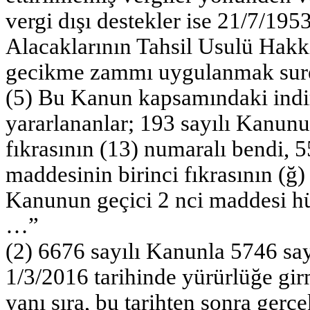
vergi dışı destekler ise 21/7/195
Alacaklarının Tahsil Usulü Hak
gecikme zammı uygulanmak sureti
(5) Bu Kanun kapsamındaki indiri
yararlananlar; 193 sayılı Kanun
fıkrasının (13) numaralı bendi,
maddesinin birinci fıkrasının (ğ)
Kanunun geçici 2 nci maddesi h
…”
(2) 6676 sayılı Kanunla 5746 say
1/3/2016 tarihinde yürürlüğe gi
yanı sıra, bu tarihten sonra gerçe