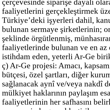
çerçevesinde siparişe dayalı ola
faaliyetlerini gerçekleştirmek ü
Türkiye’deki işyerleri dahil, ka
bulunan sermaye şirketlerinin; or
şeklinde örgütlenmiş, münhasıran
faaliyetlerinde bulunan ve en az
istihdam eden, yeterli Ar-Ge biri
ç) Ar-Ge projesi: Amacı, kapsamı,
bütçesi, özel şartları, diğer kuru
sağlanacak aynî ve/veya nakdî de
mülkiyet haklarının paylaşım esa
faaliyetlerinin her safhasını beli