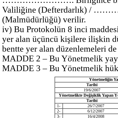
Valiliğine (Defterdarlık) 
(Malmüdürlüğü) verilir.
iv) Bu Protokolün 8 inci maddes
yer alan üçüncü kişilere ilişkin d
bentte yer alan düzenlemeleri de
MADDE 2 – Bu Yönetmelik yayımı
MADDE 3 – Bu Yönetmelik hüküm
Yönetmeliğin Ya
Tarihi
19/6/2007
Yönetmelikte Değişiklik Yapan Y
Tarihi
1-
26/7/2007
2-
6/12/2007
3-
16/4/2008