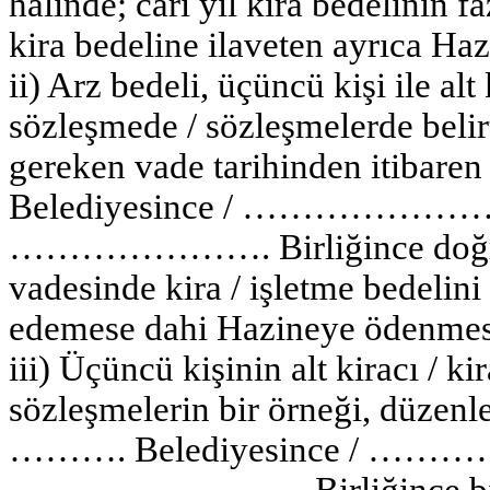
halinde; cari yıl kira bedelinin 
kira bedeline ilaveten ayrıca Haz
ii) Arz bedeli, üçüncü kişi ile alt
sözleşmede / sözleşmelerde belir
gereken vade tarihinden itib
Belediyesince / …………………….. 
…………………. Birliğince doğruda
vadesinde kira / işletme bedelini 
edemese dahi Hazineye ödenmesi
iii) Üçüncü kişinin alt kiracı / k
sözleşmelerin bir örneği, düze
………. Belediyesince / ……………
……………………. Birliğince b