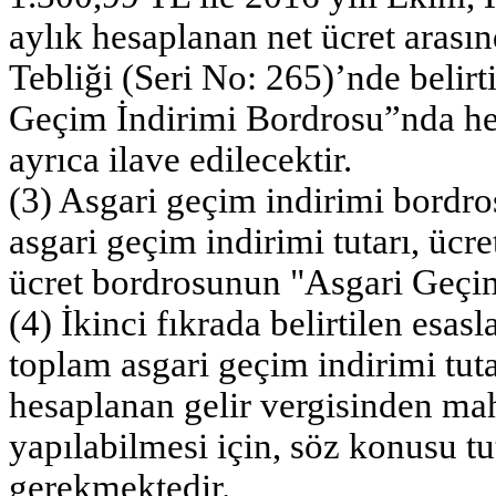
aylık hesaplanan net ücret arasın
Tebliği (Seri No: 265)’nde belir
Geçim İndirimi Bordrosu”nda he
ayrıca ilave edilecektir.
(3) Asgari geçim indirimi bordro
asgari geçim indirimi tutarı, ücr
ücret bordrosunun "Asgari Geçim İ
(4) İkinci fıkrada belirtilen esas
toplam asgari geçim indirimi tuta
hesaplanan gelir vergisinden ma
yapılabilmesi için, söz konusu tu
gerekmektedir.