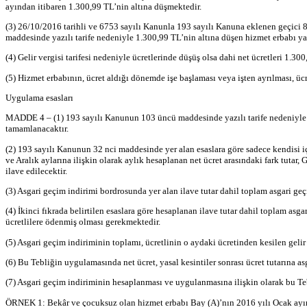
ayından itibaren 1.300,99 TL’nin altına düşmektedir.
(3) 26/10/2016 tarihli ve 6753 sayılı Kanunla 193 sayılı Kanuna eklenen geçici 
maddesinde yazılı tarife nedeniyle 1.300,99 TL’nin altına düşen hizmet erbabı yar
(4) Gelir vergisi tarifesi nedeniyle ücretlerinde düşüş olsa dahi net ücretleri 1
(5) Hizmet erbabının, ücret aldığı dönemde işe başlaması veya işten ayrılması, ü
Uygulama esasları
MADDE 4 –
(1) 193 sayılı Kanunun 103 üncü maddesinde yazılı tarife nedeniyle 2
tamamlanacaktır.
(2) 193 sayılı Kanunun 32 nci maddesinde yer alan esaslara göre sadece kendisi i
ve Aralık aylarına ilişkin olarak aylık hesaplanan net ücret arasındaki fark tuta
ilave edilecektir.
(3) Asgari geçim indirimi bordrosunda yer alan ilave tutar dahil toplam asgari geç
(4) İkinci fıkrada belirtilen esaslara göre hesaplanan ilave tutar dahil toplam as
ücretlilere ödenmiş olması gerekmektedir.
(5) Asgari geçim indiriminin toplamı, ücretlinin o aydaki ücretinden kesilen gelir
(6) Bu Tebliğin uygulamasında net ücret, yasal kesintiler sonrası ücret tutarına a
(7) Asgari geçim indiriminin hesaplanması ve uygulanmasına ilişkin olarak bu Teb
ÖRNEK 1:
Bekâr ve çocuksuz olan hizmet erbabı Bay (A)’nın 2016 yılı Ocak ayınd