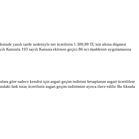
sinde yazılı tarife nedeniyle net ücretlerin 1.300,99 TL’nin altına düşmesi
 sayılı Kanunla 193 sayılı Kanuna eklenen geçici 86 ncı maddenin uygulamasına
ara göre sadece kendisi için asgari geçim indirimi hesaplanan asgari ücretlilere
ndaki fark tutar, ücretlinin asgari geçim indirimine ayrıca ilave edilir. Bu fıkrada