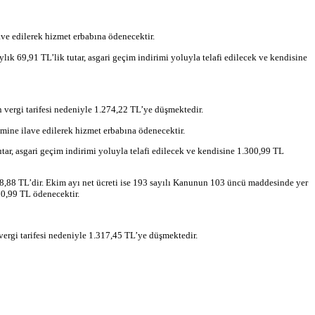
ve edilerek hizmet erbabına ödenecektir.
ık 69,91 TL’lik tutar, asgari geçim indirimi yoluyla telafi edilecek ve kendisine
 vergi tarifesi nedeniyle 1.274,22 TL’ye düşmektedir.
mine ilave edilerek hizmet erbabına ödenecektir.
tar, asgari geçim indirimi yoluyla telafi edilecek ve kendisine 1.300,99 TL
338,88 TL’dir. Ekim ayı net ücreti ise 193 sayılı Kanunun 103 üncü maddesinde yer
00,99 TL ödenecektir.
vergi tarifesi nedeniyle 1.317,45 TL’ye düşmektedir.