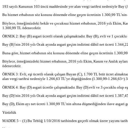
193 sayılı Kanunun 103 üncü maddesinde yer alan vergi tarifesi nedeniyle Bay (A
Bu hizmet erbabının söz konusu dönemde eline geçen ücretinin 1.300,99 TL’nin al
Böylece, örneğimizdeki bekâr ve çocuksuz hizmet erbabının, 2016 yılı Ekim, Kasım
1.300,99 TL ödenecektir.
ÖRNEK 2:
Bay (B) asgari ücretli olarak çalışmaktadır. Bay (B), evli ve 1 çocuklu
Bay (B)’nin 2016 yılı Ocak ayında asgari geçim indirimi dâhil net ücreti 1.344,
Buna göre, hizmet erbabının söz konusu dönemde eline geçen ücretinin 1.300,99 T
Böylece, örneğimizdeki hizmet erbabının, 2016 yılı Ekim, Kasım ve Aralık ayların
ödenecektir.
ÖRNEK 3:
Evli, eşi ücretli olarak çalışan Bayan (C), 1.700 TL brüt ücret almakt
alan vergi tarifesi nedeniyle 1.266,63 TL’ye düştüğünden (1.300,99-1.266,63=) 34
ÖRNEK 4:
Bay (D) asgari ücretle çalışmaktadır. Bay (D) evli ve 3 çocuklu olup e
Bay (D)’nin 2016 yılı Ocak ayında asgari geçim indirimi dâhil net ücreti 1.387,4
Bay (D), Ekim ayı net ücreti 1.300,99 TL’nin altına düşmediğinden ilave asgari
Yürürlük
MADDE 5 –
(1) Bu Tebliğ 1/10/2016 tarihinden geçerli olmak üzere yayımı tarihi