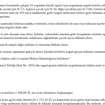
anayi kesiminde çalışan 16 yaşından büyük işçiler için uygulanan asgarî ücretin yıll
 iki çocuk için % 7,5, üçüncü çocuk için % 10, diğer çocuklar için % 5’idir. Gelirin
belirlenen tutar ile 103 üncü maddedeki gelir vergisi tarifesinin birinci gelir dili
apılmaz.
arafından bakılan (nafaka verilenler, evlat edinilenler ile ana veya babasını kaybe
an kişileri ifade eder.
 ve aile durumu esas alınır. İndirim, yukarıdaki oranlara göre hesaplanan tutarları aş
im tutarının hesabında, nafakasını sağladıkları çocuk sayısı dikkate alınır.
eşvik amaçlı diğer indirim ve istisnalar dikkate alınır.
t tutarını aşmaması şartıyla ikinci fıkrada belirtilen asgarî geçim indirimi oranlar
ilişkin usûl ve esaslar Maliye Bakanlığınca belirlenir.”
nel Tebliği (Seri No: 265)’nde asgari geçim indirimi uygulamasına ilişkin usul ve 
 ücretlilere 1.300,99 TL net ücret ödenmeye başlanmıştır.
i ücret geliri elde edenler ile 1.751,10 TL’ye kadar brüt ücret geliri olan hizmet erb
rgi tarifesinin ikinci dilimi de dikkate alınarak hesaplanmaktadır. Bu nedenle, sö