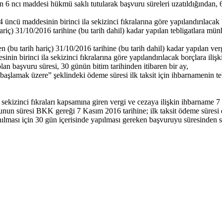
n 6 ncı maddesi hükmü saklı tutularak başvuru süreleri uzatıldığından
ncü maddesinin birinci ila sekizinci fıkralarına göre yapılandırılacak bo
ç) 31/10/2016 tarihine (bu tarih dahil) kadar yapılan tebligatlara münh
 (bu tarih hariç) 31/10/2016 tarihine (bu tarih dahil) kadar yapılan v
nin birinci ila sekizinci fıkralarına göre yapılandırılacak borçlara ilişki
lan başvuru süresi, 30 günün bitim tarihinden itibaren bir ay,
n başlamak üzere” şeklindeki ödeme süresi ilk taksit için ihbarnamenin t
ekizinci fıkraları kapsamına giren vergi ve cezaya ilişkin ihbarname 7 
nun süresi BKK gereği 7 Kasım 2016 tarihine; ilk taksit ödeme süresi 
nılması için 30 gün içerisinde yapılması gereken başvuruyu süresinden 