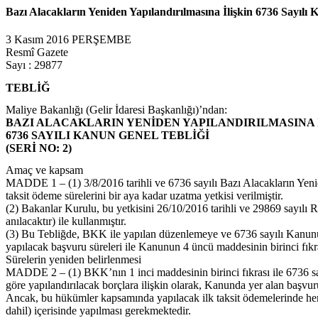
Bazı Alacakların Yeniden Yapılandırılmasına İlişkin 6736 Sayılı K
3 Kasım 2016 PERŞEMBE
Resmî Gazete
Sayı : 29877
TEBLİĞ
Maliye Bakanlığı (Gelir İdaresi Başkanlığı)’ndan:
BAZI ALACAKLARIN YENİDEN YAPILANDIRILMASINA 
6736 SAYILI KANUN GENEL TEBLİĞİ
(SERİ NO: 2)
Amaç ve kapsam
MADDE 1 – (1) 3/8/2016 tarihli ve 6736 sayılı Bazı Alacakların Yen
taksit ödeme sürelerini bir aya kadar uzatma yetkisi verilmiştir.
(2) Bakanlar Kurulu, bu yetkisini 26/10/2016 tarihli ve 29869 sayıl
anılacaktır) ile kullanmıştır.
(3) Bu Tebliğde, BKK ile yapılan düzenlemeye ve 6736 sayılı Kanunun
yapılacak başvuru süreleri ile Kanunun 4 üncü maddesinin birinci fıkra
Sürelerin yeniden belirlenmesi
MADDE 2 – (1) BKK’nın 1 inci maddesinin birinci fıkrası ile 6736 sa
göre yapılandırılacak borçlara ilişkin olarak, Kanunda yer alan başvuru
Ancak, bu hükümler kapsamında yapılacak ilk taksit ödemelerinde herh
dahil) içerisinde yapılması gerekmektedir.