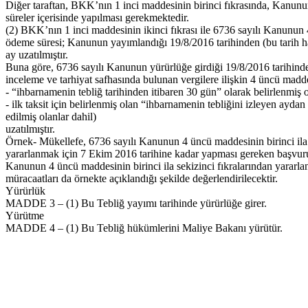
Diğer taraftan, BKK’nın 1 inci maddesinin birinci fıkrasında, Kanunu
süreler içerisinde yapılması gerekmektedir.
(2) BKK’nın 1 inci maddesinin ikinci fıkrası ile 6736 sayılı Kanunun 4 ü
ödeme süresi; Kanunun yayımlandığı 19/8/2016 tarihinden (bu tarih hari
ay uzatılmıştır.
Buna göre, 6736 sayılı Kanunun yürürlüğe girdiği 19/8/2016 tarihinden
inceleme ve tarhiyat safhasında bulunan vergilere ilişkin 4 üncü maddesi
- “ihbarnamenin tebliğ tarihinden itibaren 30 gün” olarak belirlenmiş o
- ilk taksit için belirlenmiş olan “ihbarnamenin tebliğini izleyen ayda
edilmiş olanlar dahil)
uzatılmıştır.
Örnek- Mükellefe, 6736 sayılı Kanunun 4 üncü maddesinin birinci ila s
yararlanmak için 7 Ekim 2016 tarihine kadar yapması gereken başvuru
Kanunun 4 üncü maddesinin birinci ila sekizinci fıkralarından yararla
müracaatları da örnekte açıklandığı şekilde değerlendirilecektir.
Yürürlük
MADDE 3 – (1) Bu Tebliğ yayımı tarihinde yürürlüğe girer.
Yürütme
MADDE 4 – (1) Bu Tebliğ hükümlerini Maliye Bakanı yürütür.