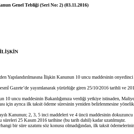
anun Genel Tebliği (Seri No: 2) (03.11.2016)
İLİŞKİN
iden Yapılandırılmasına İlişkin Kanunun 10 uncu maddesinin onyedinci 
ı Resmî Gazete’de yayımlanarak yürürlüğe giren 25/10/2016 tarihli ve 
 10 uncu maddesinin Bakanlığımıza verdiği yetkiye istinaden, Maliye 
sı için ayrıca ilk taksit ödeme süresinin yeniden belirlenmesine yönelik
yılı Kanunun; 2, 3, 5 inci maddeleri ve 4 üncü maddesinin dokuzuncu 
 süreleri 25 Kasım 2016 tarihine (bu tarih dahil) kadar uzatılmıştır.
angi bir süre uzatımı söz konusu olmadığından, ilk taksit ödemelerini