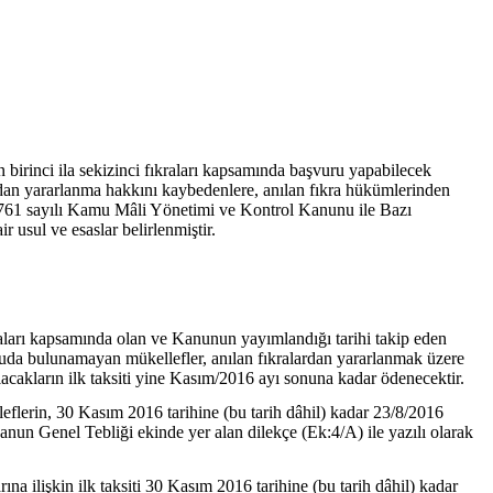
irinci ila sekizinci fıkraları kapsamında başvuru yapabilecek
an yararlanma hakkını kaybedenlere, anılan fıkra hükümlerinden
 6761 sayılı Kamu Mâli Yönetimi ve Kontrol Kanunu ile Bazı
usul ve esaslar belirlenmiştir.
aları kapsamında olan ve Kanunun yayımlandığı tarihi takip eden
vuruda bulunamayan mükellefler, anılan fıkralardan yararlanmak üzere
acakların ilk taksiti yine Kasım/2016 ayı sonuna kadar ödenecektir.
flerin, 30 Kasım 2016 tarihine (bu tarih dâhil) kadar 23/8/2016
nun Genel Tebliği ekinde yer alan dilekçe (Ek:4/A) ile yazılı olarak
a ilişkin ilk taksiti 30 Kasım 2016 tarihine (bu tarih dâhil) kadar