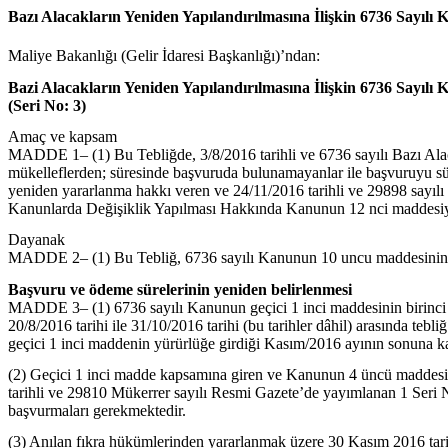
Bazı Alacakların Yeniden Yapılandırılmasına İlişkin 6736 Sayılı K
Maliye Bakanlığı (Gelir İdaresi Başkanlığı)’ndan:
Bazi Alacakların Yeniden Yapılandırılmasına İlişkin 6736 Sayılı 
(Seri No: 3)
Amaç ve kapsam
MADDE 1– (1) Bu Tebliğde, 3/8/2016 tarihli ve 6736 sayılı Bazı Alaca
mükelleflerden; süresinde başvuruda bulunamayanlar ile başvuruyu s
yeniden yararlanma hakkı veren ve 24/11/2016 tarihli ve 29898 sayıl
Kanunlarda Değişiklik Yapılması Hakkında Kanunun 12 nci maddesiyle 
Dayanak
MADDE 2– (1) Bu Tebliğ, 6736 sayılı Kanunun 10 uncu maddesinin Bak
Başvuru ve ödeme sürelerinin yeniden belirlenmesi
MADDE 3– (1) 6736 sayılı Kanunun geçici 1 inci maddesinin birinci fı
20/8/2016 tarihi ile 31/10/2016 tarihi (bu tarihler dâhil) arasında te
geçici 1 inci maddenin yürürlüğe girdiği Kasım/2016 ayının sonuna ka
(2) Geçici 1 inci madde kapsamına giren ve Kanunun 4 üncü maddesinin
tarihli ve 29810 Mükerrer sayılı Resmi Gazete’de yayımlanan 1 Seri No
başvurmaları gerekmektedir.
(3) Anılan fıkra hükümlerinden yararlanmak üzere 30 Kasım 2016 tarihin