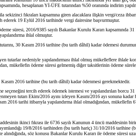
kapsamında, hesaplanan Yİ-ÜFE tutarından %50 oranında indirim yapılm
 sekizinci fıkraları kapsamına giren alacaklara ilişkin vergi/ceza ihba
h ederek 19 Eylül 2016 tarihinde vergi dairesine başvurmuştur.
sit ödeme süresi, 2016/9385 sayılı Bakanlar Kurulu Kararı kapsamında 31 
yapılandırma ihlal olmuştur.
ksit tutarını, 30 Kasım 2016 tarihine (bu tarih dâhil) kadar ödemesi du
n tutarlar nedeniyle yapılandırması ihlal olmuş mükelleflere ihlale kon
an, mükellefin ödeme süresi gelmemiş diğer taksitlerinin ödeme sürele
0 Kasım 2016 tarihine (bu tarih dâhil) kadar ödenmesi gerekmektedir.
me seçeneğini tercih ederek ödemek istemesi ve yapılandırılan borcu 31
denmeyen tutarı Ekim/2016 ayını izleyen Kasım/2016 ayı sonuna kadar 
m 2016 tarihi itibarıyla yapılandırma ihlal olmadığından, mükellefin 
inin ikinci fıkrası ile 6736 sayılı Kanunun 4 üncü maddesinin birinci i
ayımlandığı 19/8/2016 tarihinden (bu tarih hariç) 31/10/2016 tarihine (b
kate alındığında, söz konusu Bakanlar Kurulu Kararı ile ödeme süresi uza