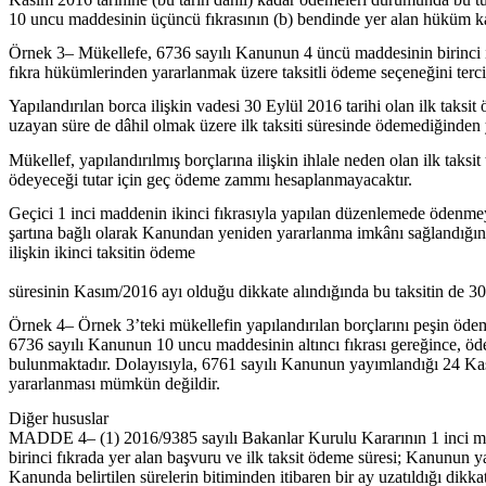
10 uncu maddesinin üçüncü fıkrasının (b) bendinde yer alan hüküm 
Örnek 3– Mükellefe, 6736 sayılı Kanunun 4 üncü maddesinin birinci ila
fıkra hükümlerinden yararlanmak üzere taksitli ödeme seçeneğini terci
Yapılandırılan borca ilişkin vadesi 30 Eylül 2016 tarihi olan ilk tak
uzayan süre de dâhil olmak üzere ilk taksiti süresinde ödemediğinden 
Mükellef, yapılandırılmış borçlarına ilişkin ihlale neden olan ilk ta
ödeyeceği tutar için geç ödeme zammı hesaplanmayacaktır.
Geçici 1 inci maddenin ikinci fıkrasıyla yapılan düzenlemede ödenmeye
şartına bağlı olarak Kanundan yeniden yararlanma imkânı sağlandığınd
ilişkin ikinci taksitin ödeme
süresinin Kasım/2016 ayı olduğu dikkate alındığında bu taksitin de 3
Örnek 4– Örnek 3’teki mükellefin yapılandırılan borçlarını peşin öde
6736 sayılı Kanunun 10 uncu maddesinin altıncı fıkrası gereğince, ö
bulunmaktadır. Dolayısıyla, 6761 sayılı Kanunun yayımlandığı 24 Kası
yararlanması mümkün değildir.
Diğer hususlar
MADDE 4– (1) 2016/9385 sayılı Bakanlar Kurulu Kararının 1 inci maddes
birinci fıkrada yer alan başvuru ve ilk taksit ödeme süresi; Kanunun y
Kanunda belirtilen sürelerin bitiminden itibaren bir ay uzatıldığı dik