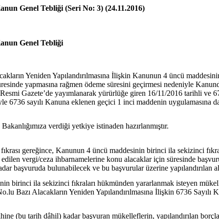
anun Genel Tebliği (Seri No: 3) (24.11.2016)
Kanun Genel Tebliği
kların Yeniden Yapılandırılmasına İlişkin Kanunun 4 üncü maddesinin b
üresinde yapmasına rağmen ödeme süresini geçirmesi nedeniyle Kanund
ı Resmi Gazete’de yayımlanarak yürürlüğe giren 16/11/2016 tarihli ve
6736 sayılı Kanuna eklenen geçici 1 inci maddenin uygulamasına dair 
anlığımıza verdiği yetkiye istinaden hazırlanmıştır.
krası gereğince, Kanunun 4 üncü maddesinin birinci ila sekizinci fıkr
bliğ edilen vergi/ceza ihbarnamelerine konu alacaklar için süresinde baş
dar başvuruda bulunabilecek ve bu başvurular üzerine yapılandırılan al
 birinci ila sekizinci fıkraları hükmünden yararlanmak isteyen mükelle
.lu Bazı Alacakların Yeniden Yapılandırılmasına İlişkin 6736 Sayılı Ka
e (bu tarih dâhil) kadar başvuran mükelleflerin, yapılandırılan borçların