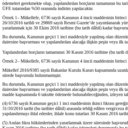
ödemeleri gerekmekte olup, yapılandırılan borçların tamamının bu t
ÜFE tutarından %50 oranında indirim yapılacaktır.
Örnek 1– Mükellefe, 6736 sayılı Kanunun 4 üncü maddesinin birinci ila 
26/10/2016 tarihli ve 29869 sayılı Resmi Gazete’de yayımlanarak yür
yararlanmak için 30 Ekim 2016 tarihine (bu tarih dâhil) kadar başvur
Bu durumda, Kanunun geçici 1 inci maddesiyle yapılmış olan düzenle
dairesine başvurması ve yapılandırılan alacağa ilişkin peşin veya ilk t
Yapılandırılan borçların tamamının 30 Kasım 2016 tarihine (bu tarih
Örnek 2– Mükellefe, 6736 sayılı Kanunun 4 üncü maddesinin birinci ila 
Mükellef 2016/9385 sayılı Bakanlar Kurulu Kararı kapsamında uzatıla
sürede başvuruda bulunmamıştır.
Bu durumda, Kanunun geçici 1 inci maddesiyle yapılmış olan düzenle
dairesine başvurması ve yapılandırılan alacağa ilişkin peşin veya ilk t
madde kapsamında 6 taksitte ödemede bulunabileceğinden, izleyen ta
(4) 6736 sayılı Kanunun geçici 1 inci maddesinin ikinci fıkrası gereğ
31/10/2016 tarihi (bu tarihler dâhil) arasında tebliğ edilen vergi/c
yapılandırmayı ihlal edenler, ihlale konu tutarları 30 Kasım 2016 tarih
(5) Anılan fıkra hükümlerinden yararlanmak üzere süresinde başvurud
Kasım 2016 tarihine (bu tarih dâhil) kadar ödemeleri durumunda bu 