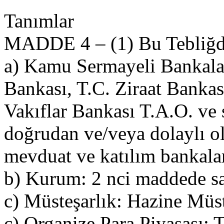
Tanımlar
MADDE 4 – (1) Bu Tebliğd
a) Kamu Sermayeli Bankala
Bankası, T.C. Ziraat Bankas
Vakıflar Bankası T.A.O. ve 
doğrudan ve/veya dolaylı ol
mevduat ve katılım bankalar
b) Kurum: 2 nci maddede sa
c) Müsteşarlık: Hazine Müst
ç) Organize Para Piyasası: 