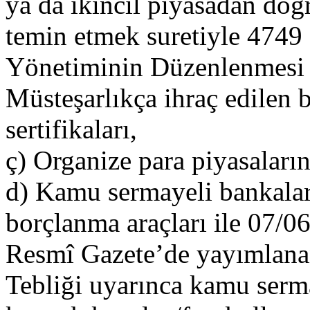
ya da ikincil piyasadan doğ
temin etmek suretiyle 4749
Yönetiminin Düzenlenmesi
Müsteşarlıkça ihraç edilen 
sertifikaları,
ç) Organize para piyasaları
d) Kamu sermayeli bankalar 
borçlanma araçları ile 07/0
Resmî Gazete’de yayımlanan 
Tebliği uyarınca kamu serma