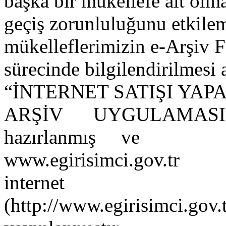
başka bir mükellefe ait olm
geçiş zorunluluğunu etkilem
mükelleflerimizin e-Arşiv 
sürecinde bilgilendirilmesi
“İNTERNET SATIŞI Y
ARŞİV UYGULAMAS
hazırlanmış ve
www.egirisimci.gov.tr
internet 
(
http://www.egirisimci.gov.