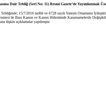
masına Dair Tebliğ (Seri No: 11) Resmi Gazete’de Yayımlanmak Üze
bliğinde; 15/7/2016 tarihli ve 6728 sayılı Yatırım Ortamının İyileşt
teklenmesi ile Bazı Kanun ve Kanun Hükmünde Kararnamelerde Değişikli
a ilişkin açıklamalar yapılmıştır.