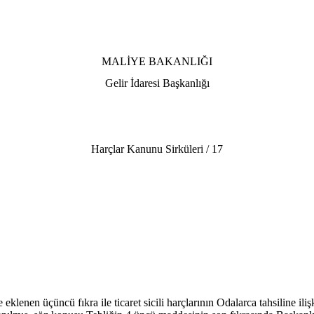
MALİYE BAKANLIĞI
Gelir İdaresi Başkanlığı
Harçlar Kanunu Sirküleri / 17
lenen üçüncü fıkra ile ticaret sicili harçlarının Odalarca tahsiline i