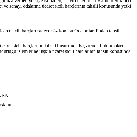
ğımıza verilen yetkiye istinaden, 15 No.lu Harçlar Kanunu Sirküleri
 ve sanayi odalarına ticaret sicili harçlarının tahsili konusunda yetki
icaret sicili harçları sadece söz konusu Odalar tarafından tahsil
icaret sicili harçlarının tahsili hususunda başvuruda bulunmaları
dürlüğü işlemlerine ilişkin ticaret sicili harçlarının tahsili konusunda
K
nı