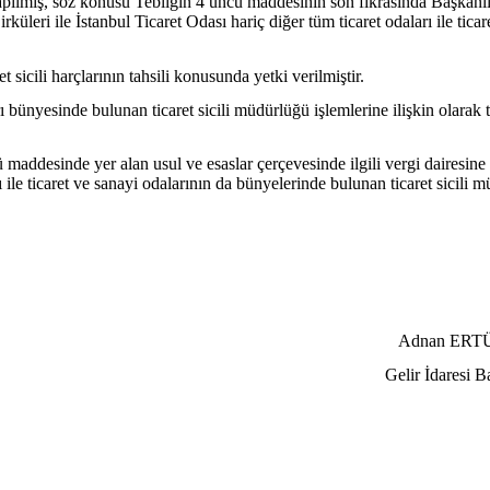
apılmış, söz konusu Tebliğin 4 üncü maddesinin son fıkrasında Başkanlı
eri ile İstanbul Ticaret Odası hariç diğer tüm ticaret odaları ile ticaret
 sicili harçlarının tahsili konusunda yetki verilmiştir.
rı bünyesinde bulunan ticaret sicili müdürlüğü işlemlerine ilişkin olarak t
addesinde yer alan usul ve esaslar çerçevesinde ilgili vergi dairesine t
 ile ticaret ve sanayi odalarının da bünyelerinde bulunan ticaret sicili mü
Adnan ERTÜR
elir İdaresi Başka