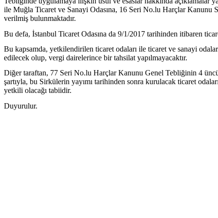
Tebliğinde uygulamaya ilişkin usul ve esaslar hakkında açıklamalar y
ile Muğla Ticaret ve Sanayi Odasına, 16 Seri No.lu Harçlar Kanunu Sirkül
verilmiş bulunmaktadır.
Bu defa, İstanbul Ticaret Odasına da 9/1/2017 tarihinden itibaren ticaret
Bu kapsamda, yetkilendirilen ticaret odaları ile ticaret ve sanayi odala
edilecek olup, vergi dairelerince bir tahsilat yapılmayacaktır.
Diğer taraftan, 77 Seri No.lu Harçlar Kanunu Genel Tebliğinin 4 üncü m
şartıyla, bu Sirkülerin yayımı tarihinden sonra kurulacak ticaret odaları
yetkili olacağı tabiidir.
Duyurulur.
G