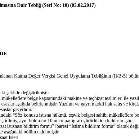
masına Dair Tebliğ (Seri No: 10) (03.02.2017)
NDE
mlanan Katma Değer Vergisi Genel Uygulama Tebliğinin (II/B-5) bölüm
i şekilde değiştirilmiştir.
 mükelleflere belge kapsamındaki makine ve teçhizat teslimleri ile yaz
saslar aşağıda belirlenmiştir. Yazılım ve gayri maddi hak satış ve kiral
saslar geçerlidir.”
ki “Söz konusu istisna hükmü, teşvik belgesi sahibi mükelleflere belg
ştirilmiş, aynı bölümün 10 uncu paragrafı yürürlükten kaldırılmıştır.
stisnası bildirim formu” ibaresi “İstisna bildirim formu” olarak değişt
e aşağıdaki bölüm eklenmiştir.
aat İşleri