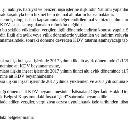
şi, nakliye, hafriyat ve benzeri inşa işlerine ilişkindir. Yatırımı yapan
n olmak koşuluyla hem hizmet hem de mal alımlarını kapsamaktadır.
enlenmiş olup, istisna kapsamında değerlendirilen mal ve hizmet alıml
a KDV istisnası uygulamaları mümkün değildir.
kin bu şekilde yüklenilen vergiler, ilgili dönemde indirim konusu yapılır
tedir. İlgili altı aylık veya yıllık dönemlerde yüklenilen ve indirim yol
yannamesindeki sonraki döneme devreden KDV tutarını aşamayacağı tabi
mlara ilişkin inşaat işlerinde 2017 yılının ilk altı aylık döneminde (1/1/
önemine ait KDV beyannamesine,
mlara ilişkin inşaat işlerinde 2017 yılının ikinci altı aylık döneminde (
mine ait KDV beyannamesine,
lara ilişkin inşaat işlerinde 2017 yılında yüklenilen ve 2017 yılı sonun
 yapılacağı döneme ait KDV beyannamesinin “İstisnalar-Diğer İade Hakkı
Belgesi Kapsamındaki İnşaat İşleri” satırında beyan edilir.
edilen vergiler, vergi ziyaı cezası uygulanarak iade tarihinden itibaren 
ki belgeler aranır: