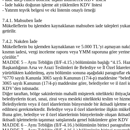
- İade hakkı doğuran işleme ait yüklenilen KDV listesi
- Yatırım teşvik belgesi ve eki listenin onaylı örneği
7.4.1. Mahsuben İade
Mükelleflerin bu işlemden kaynaklanan mahsuben iade talepleri yukar
getirilir.
7.4.2. Nakden İade
Mükelleflerin bu işlemden kaynaklanan ve 5.000 TL’yi aşmayan nakden
kısmın iadesi, vergi inceleme raporu veya YMM raporuna göre yerine ge
çözülür.”
MADDE 5 – Aynı Tebliğin (II/F-4.15.) bölümünün başlığı “4.15. Hazin
Başkanlığının Arsa ve Arazi Teslimleri ile Belediye ve İl Özel İdareler
yürürlükten kaldırılmış, aynı bölümün sonuna aşağıdaki paragraflar ek
“6770 sayılı Kanunla 3065 sayılı Kanunun (17/4-p) maddesine “belediyele
3065 sayılı Kanunun (17/4-p) maddesine göre, belediyeler ve il özel idar
KDV’den istisnadır.
Diğer taraftan, bölge sakinlerinin mahalli müşterek nitelikteki ihtiy
belediyelerin ticari, sınai, zirai veya mesleki nitelikteki teslim ve h
Belediyelerin veya il özel idarelerinin bünyesinde bir iktisadi işletme
edilmesi gerekmektedir. Belediye veya il özel idarelerine ilişkin mükell
Buna göre, belediye ve il özel idarelerinin bünyelerinde oluşan iktis
iktisadi işletmelerin taşınmaz satışlarında genel hükümlere göre KDV 
MADDE 6 – Aynı Tebliğin (II/F-4.16.) bölümünün birinci paragrafındaki 