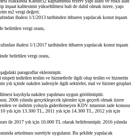
mesi Hakkında Kanun52 kapsamında rezerv yapı alanı ve riskli alan
lip inşaat kalitesinin yükseltilmesi hali de dahil olmak üzere, yapı
irim m2 vergi değeri;
arafından ihalesi 1/1/2013 tarihinden itibaren yapılacak konut inşaatı
 belirtilen vergi oranı,
arafından ihalesi 1/1/2017 tarihinden itibaren yapılacak konut inşaatı
nde belirtilen vergi oranı,
ağıdaki paragraflar eklenmiştir.
speti indirilen teslim ve hizmetlerle ilgili olup teslim ve hizmetin
yılı içinde nakden iadesiyle ilgili sektörler, mal ve hizmet grupları
 edilmesi kaydıyla nakden yapılması uygun görülmüştür.
sınır, 2006 yılında gerçekleşecek işlemler için geçerli olmak üzere
lenilen ve indirim yoluyla giderilemeyen KDV tutarının iade konusu
10 yılı için 13.300 TL, 2011 yılı için 14.300 TL, 2012 yılı için
arı ile 2017 yılı için 10.000 TL olarak belirlenmiştir. 2016 yılında
anında artırılması suretiyle uygulanır. Bu şekilde yapılacak