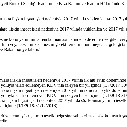
uriyeti Emekli Sandığı Kanunu ile Bazı Kanun ve Kanun Hükmünde Kara
mlara ilişkin inşaat işleri nedeniyle 2017 yılında yüklenilen ve 2017 yılı
lara ilişkin inşaat işleri nedeniyle 2017 yılında yüklenilen ve 2017 yıl
esine konu yatırımın tamamlanmaması halinde, iade edilen vergiler, vergi
 tarhını veya cezanın kesilmesini gerektiren durumun meydana geldiği tari
 Bakanlığı yetkilidir.”
mlara ilişkin inşaat işleri nedeniyle 2017 yılının ilk altı aylık dönemin
m yoluyla telafi edilemeyen KDV’nin izleyen bir yıl içinde (1/7/2017-30
mlara ilişkin inşaat işleri nedeniyle 2017 yılının ikinci altı aylık döne
m yoluyla telafi edilemeyen KDV’nin izleyen bir yıl içinde (1/1/2018-31
ara ilişkin inşaat işleri nedeniyle 2017 yılında söz konusu yatırım teşvi
yıl içinde (1/1/2018-31/12/2018)
üzenlenmiş bir yatırım teşvik belgesine sahip olması, söz konusu inşaat
edir.