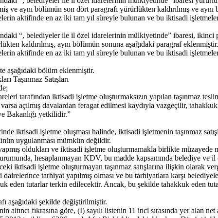
ki “, belediyeler ile il özel idarelerinin mülkiyetinde” ibaresi yürürl
rilmiş ve aynı bölümün son dört paragrafı yürürlükten kaldırılmış ve ayn
lerin aktifinde en az iki tam yıl süreyle bulunan ve bu iktisadi işletmeler
i “, belediyeler ile il özel idarelerinin mülkiyetinde” ibaresi, ikinci p
ürlükten kaldırılmış, aynı bölümün sonuna aşağıdaki paragraf eklenmiştir
erin aktifinde en az iki tam yıl süreyle bulunan ve bu iktisadi işletmeler 
e aşağıdaki bölüm eklenmiştir.
ları Taşınmaz Satışları
de;
dareleri tarafından iktisadi işletme oluşturmaksızın yapılan taşınmaz te
arsa açılmış davalardan feragat edilmesi kaydıyla vazgeçilir, tahakkuk ede
 Bakanlığı yetkilidir.”
erinde iktisadi işletme oluşması halinde, iktisadi işletmenin taşınmaz sat
kmünün uygulanması mümkün değildir.
e yapmış oldukları ve iktisadi işletme oluşturmamakla birlikte müzaye
urumunda, hesaplanmayan KDV, bu madde kapsamında belediye ve il öz
nceki iktisadi işletme oluşturmayan taşınmaz satışlarına ilişkin olarak 
irelerince tarhiyat yapılmış olması ve bu tarhiyatlara karşı belediyeler
k eden tutarlar terkin edilecektir. Ancak, bu şekilde tahakkuk eden tutarl
şağıdaki şekilde değiştirilmiştir.
ltıncı fıkrasına göre, (I) sayılı listenin 11 inci sırasında yer alan ne