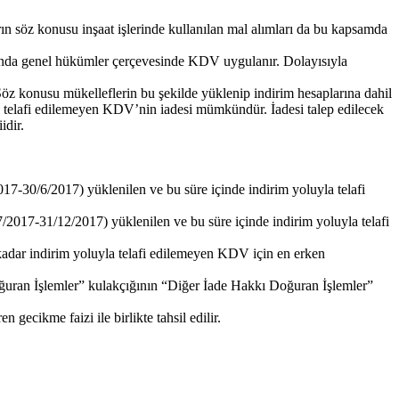
ların söz konusu inşaat işlerinde kullanılan mal alımları da bu kapsamda
arında genel hükümler çerçevesinde KDV uygulanır. Dolayısıyla
. Söz konusu mükelleflerin bu şekilde yüklenip indirim hesaplarına dahil
uyla telafi edilemeyen KDV’nin iadesi mümkündür. İadesi talep edilecek
idir.
2017-30/6/2017) yüklenilen ve bu süre içinde indirim yoluyla telafi
1/7/2017-31/12/2017) yüklenilen ve bu süre içinde indirim yoluyla telafi
a kadar indirim yoluyla telafi edilemeyen KDV için en erken
 Doğuran İşlemler” kulakçığının “Diğer İade Hakkı Doğuran İşlemler”
gecikme faizi ile birlikte tahsil edilir.