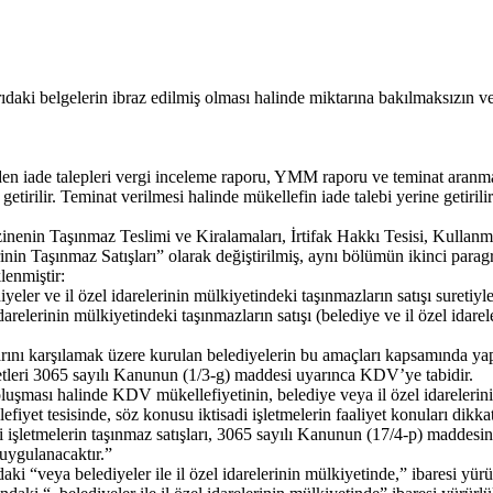
ıdaki belgelerin ibraz edilmiş olması halinde miktarına bakılmaksızın
 iade talepleri vergi inceleme raporu, YMM raporu ve teminat aranmadan
tirilir. Teminat verilmesi halinde mükellefin iade talebi yerine getir
enin Taşınmaz Teslimi ve Kiralamaları, İrtifak Hakkı Tesisi, Kullanma
inin Taşınmaz Satışları” olarak değiştirilmiş, aynı bölümün ikinci parag
lenmiştir:
r ve il özel idarelerinin mülkiyetindeki taşınmazların satışı suretiyle 
elerinin mülkiyetindeki taşınmazların satışı (belediye ve il özel idarele
açlarını karşılamak üzere kurulan belediyelerin bu amaçları kapsamında 
izmetleri 3065 sayılı Kanunun (1/3-g) maddesi uyarınca KDV’ye tabidir.
 oluşması halinde KDV mükellefiyetinin, belediye veya il özel idarelerini
efiyet tesisinde, söz konusu iktisadi işletmelerin faaliyet konuları dikk
adi işletmelerin taşınmaz satışları, 3065 sayılı Kanunun (17/4-p) madde
uygulanacaktır.”
“veya belediyeler ile il özel idarelerinin mülkiyetinde,” ibaresi yürürl