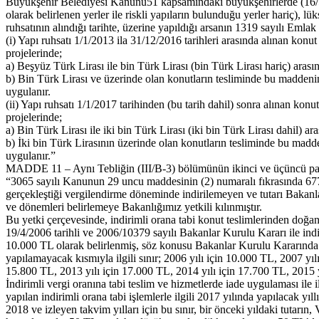
Büyükşehir Belediyesi Kanunu51 kapsamındaki büyükşehirlerde (16/5/2
olarak belirlenen yerler ile riskli yapıların bulunduğu yerler hariç), lü
ruhsatının alındığı tarihte, üzerine yapıldığı arsanın 1319 sayılı Eml
(i) Yapı ruhsatı 1/1/2013 ila 31/12/2016 tarihleri arasında alınan konut 
projelerinde;
a) Beşyüz Türk Lirası ile bin Türk Lirası (bin Türk Lirası hariç) arası
b) Bin Türk Lirası ve üzerinde olan konutların tesliminde bu maddenin b
uygulanır.
(ii) Yapı ruhsatı 1/1/2017 tarihinden (bu tarih dahil) sonra alınan konut
projelerinde;
a) Bin Türk Lirası ile iki bin Türk Lirası (iki bin Türk Lirası dahil) a
b) İki bin Türk Lirasının üzerinde olan konutların tesliminde bu madden
uygulanır.”
MADDE 11 – Aynı Tebliğin (III/B-3) bölümünün ikinci ve üçüncü paragr
“3065 sayılı Kanunun 29 uncu maddesinin (2) numaralı fıkrasında 6770 s
gerçekleştiği vergilendirme döneminde indirilemeyen ve tutarı Bakanlar
ve dönemleri belirlemeye Bakanlığımız yetkili kılınmıştır.
Bu yetki çerçevesinde, indirimli orana tabi konut teslimlerinden doğa
19/4/2006 tarihli ve 2006/10379 sayılı Bakanlar Kurulu Kararı ile indir
10.000 TL olarak belirlenmiş, söz konusu Bakanlar Kurulu Kararında y
yapılamayacak kısmıyla ilgili sınır; 2006 yılı için 10.000 TL, 2007 yıl
15.800 TL, 2013 yılı için 17.000 TL, 2014 yılı için 17.700 TL, 2015 yı
İndirimli vergi oranına tabi teslim ve hizmetlerde iade uygulaması ile 
yapılan indirimli orana tabi işlemlerle ilgili 2017 yılında yapılacak yıll
2018 ve izleyen takvim yılları için bu sınır, bir önceki yıldaki tutar