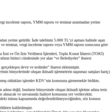
 vergi inceleme raporu, YMM raporu ve teminat aranmadan yerine
 yerine getirilir. İade talebinin 5.000 TL’yi aşması halinde aşan
ilir ve teminat, vergi inceleme raporu veya YMM raporu sonucuna göre
 İzni ve Ön İzin Verilmesi İşlemleri, Toplu Konut İdaresi (TOKİ)
rafının birinci cümlesinde yer alan “ve Belediyeler” ibaresi
gerçekleşen devir ve teslimler” ibaresi eklenmiştir.
rinin bünyelerinde oluşan iktisadi işletmelerin taşınmaz satışları hariç)
yapmış oldukları işlemler KDV’nin konusuna girmemekle birlikte,
n adına değil, bunların bünyesinde oluşan iktisadi işletme adına tesis
ate alınacak ve unvanında faaliyet konusuna yer verilecektir.
sindeki istisna kapsamında değerlendirilmeyeceğinden, söz konusu
ükten kaldırılmıştır.