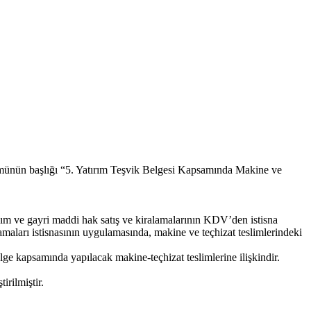
ünün başlığı “5. Yatırım Teşvik Belgesi Kapsamında Makine ve
ılım ve gayri maddi hak satış ve kiralamalarının KDV’den istisna
amaları istisnasının uygulamasında, makine ve teçhizat teslimlerindeki
e kapsamında yapılacak makine-teçhizat teslimlerine ilişkindir.
irilmiştir.