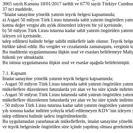
3065 sayılı Kanuna 18/01/2017 tarihli ve 6770 sayılı Türkiye Cumh
37 nci maddede,
“İmalat sanayiine yönelik yatırım teşvik belgesi kapsamında;
a) Asgari 50 milyon Türk Lirası tutarında sabit yatırım öngörülen yatırı
katma değer vergisi altı aylık dönemleri izleyen bir yıl içerisinde,
b) 50 milyon Türk Lirası tutarına kadar sabit yatırım öngörülen yatırım
izleyen yıl içerisinde,
talep edilmesi halinde belge sahibi mükellefe iade olunur. Teşvik belg
birlikte tahsil edilir. Bu vergiler ve cezalarında zamanaşımı, verginin
Bu maddenin uygulanmasına ilişkin usul ve esasları belirlemeye Maliye
hükmü yer almaktadır.
Bu istisna uygulamasına ilişkin usul ve esaslar aşağıda belirlenmiştir.
7.1. Kapsam
İmalat sanayiine yönelik yatırım teşvik belgesi kapsamında;
- Asgari 50 milyon Türk Lirası tutarında sabit yatırım öngörülen yatırı
mükelleflere düzenlenen faturalarda yer alan ve bu süre içinde indiri
- Asgari 50 milyon Türk Lirası tutarında sabit yatırım öngörülen yatırı
mükelleflere düzenlenen faturalarda yer alan ve bu süre içinde indiri
- 50 milyon Türk Lirası tutarına kadar sabit yatırım öngörülen yatırıml
yılı sonuna kadar indirim yoluyla telafi edilemeyen KDV’nin izleyen 
talep edilmesi halinde iadesi öngörülmektedir.
Bu uygulamadan yararlanacak mükelleflerin, imalat sanayiine yönelik d
ve teşvik belgesinde öngörülen süre içinde yapılmış olması gerekmekt