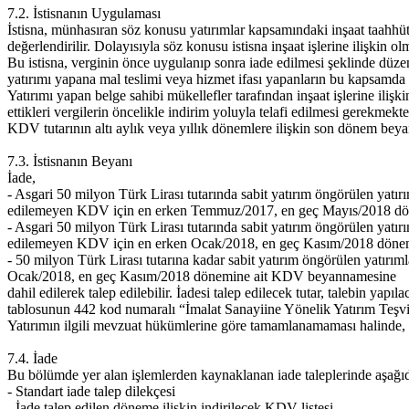
7.2. İstisnanın Uygulaması
İstisna, münhasıran söz konusu yatırımlar kapsamındaki inşaat taahhüt i
değerlendirilir. Dolayısıyla söz konusu istisna inşaat işlerine ilişki
Bu istisna, verginin önce uygulanıp sonra iade edilmesi şeklinde düz
yatırımı yapana mal teslimi veya hizmet ifası yapanların bu kapsamd
Yatırımı yapan belge sahibi mükellefler tarafından inşaat işlerine iliş
ettikleri vergilerin öncelikle indirim yoluyla telafi edilmesi gerekmek
KDV tutarının altı aylık veya yıllık dönemlere ilişkin son dönem be
7.3. İstisnanın Beyanı
İade,
- Asgari 50 milyon Türk Lirası tutarında sabit yatırım öngörülen yatırı
edilemeyen KDV için en erken Temmuz/2017, en geç Mayıs/2018 d
- Asgari 50 milyon Türk Lirası tutarında sabit yatırım öngörülen yatırı
edilemeyen KDV için en erken Ocak/2018, en geç Kasım/2018 döne
- 50 milyon Türk Lirası tutarına kadar sabit yatırım öngörülen yatırım
Ocak/2018, en geç Kasım/2018 dönemine ait KDV beyannamesine
dahil edilerek talep edilebilir. İadesi talep edilecek tutar, talebin
tablosunun 442 kod numaralı “İmalat Sanayiine Yönelik Yatırım Teşvik 
Yatırımın ilgili mevzuat hükümlerine göre tamamlanamaması halinde, iade 
7.4. İade
Bu bölümde yer alan işlemlerden kaynaklanan iade taleplerinde aşağıda
- Standart iade talep dilekçesi
- İade talep edilen döneme ilişkin indirilecek KDV listesi