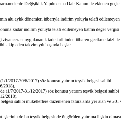
rnamelerde Değişiklik Yapılmasına Dair Kanun ile eklenen geçici
nın altı aylık dönemleri itibarıyla indirim yoluyla telafi edilemeyen
ı sonuna kadar indirim yoluyla telafi edilemeyen katma değer vergisi
 ziyaı cezası uygulanarak iade tarihinden itibaren gecikme faizi ile
hi takip eden takvim yılı başında başlar.
de (1/1/2017-30/6/2017) söz konusu yatırım teşvik belgesi sahibi
/6/2018),
minde (1/7/2017-31/12/2017) söz konusu yatırım teşvik belgesi sahibi
/12/2018),
k belgesi sahibi mükelleflere düzenlenen faturalarda yer alan ve 2017
 işlerinin de bu teşvik belgesinde öngörülen yatırıma ilişkin olması