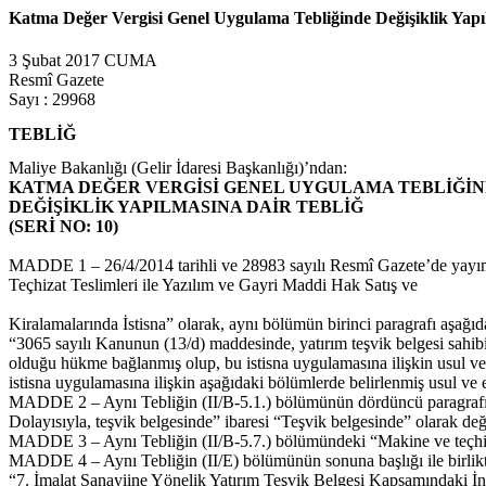
Katma Değer Vergisi Genel Uygulama Tebliğinde Değişiklik Yapıl
3 Şubat 2017 CUMA
Resmî Gazete
Sayı : 29968
TEBLİĞ
Maliye Bakanlığı (Gelir İdaresi Başkanlığı)’ndan:
KATMA DEĞER VERGİSİ GENEL UYGULAMA TEBLİĞİ
DEĞİŞİKLİK YAPILMASINA DAİR TEBLİĞ
(SERİ NO: 10)
MADDE 1 – 26/4/2014 tarihli ve 28983 sayılı Resmî Gazete’de yayı
Teçhizat Teslimleri ile Yazılım ve Gayri Maddi Hak Satış ve
Kiralamalarında İstisna” olarak, aynı bölümün birinci paragrafı aşağıdak
“3065 sayılı Kanunun (13/d) maddesinde, yatırım teşvik belgesi sahibi
olduğu hükme bağlanmış olup, bu istisna uygulamasına ilişkin usul ve e
istisna uygulamasına ilişkin aşağıdaki bölümlerde belirlenmiş usul ve e
MADDE 2 – Aynı Tebliğin (II/B-5.1.) bölümünün dördüncü paragrafında
Dolayısıyla, teşvik belgesinde” ibaresi “Teşvik belgesinde” olarak deği
MADDE 3 – Aynı Tebliğin (II/B-5.7.) bölümündeki “Makine ve teçhizat i
MADDE 4 – Aynı Tebliğin (II/E) bölümünün sonuna başlığı ile birlikt
“7. İmalat Sanayiine Yönelik Yatırım Teşvik Belgesi Kapsamındaki İnş