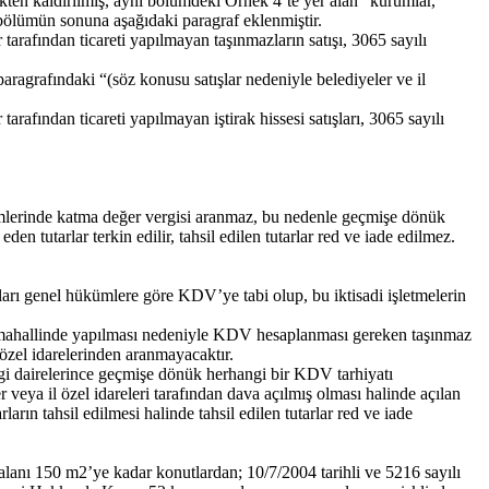
ükten kaldırılmış, aynı bölümdeki Örnek 4’te yer alan “kurumlar,
ı bölümün sonuna aşağıdaki paragraf eklenmiştir.
 tarafından ticareti yapılmayan taşınmazların satışı, 3065 sayılı
aragrafındaki “(söz konusu satışlar nedeniyle belediyeler ve il
.
tarafından ticareti yapılmayan iştirak hissesi satışları, 3065 sayılı
slimlerinde katma değer vergisi aranmaz, bu nedenle geçmişe dönük
n tutarlar terkin edilir, tahsil edilen tutarlar red ve iade edilmez.
ışları genel hükümlere göre KDV’ye tabi olup, bu iktisadi işletmelerin
de mahallinde yapılması nedeniyle KDV hesaplanması gereken taşınmaz
el idarelerinden aranmayacaktır.
vergi dairelerince geçmişe dönük herhangi bir KDV tarhiyatı
 veya il özel idareleri tarafından dava açılmış olması halinde açılan
arın tahsil edilmesi halinde tahsil edilen tutarlar red ve iade
t alanı 150 m2’ye kadar konutlardan; 10/7/2004 tarihli ve 5216 sayılı