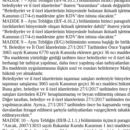
MADDE 7 – Aynı Tebliğin (II/F-4.16.1.) bölümünün birinci paragrafında
belediyeler ve il özel idarelerine” ibaresi “kurumlara” olarak değişti
“Belediyeler ve il özel idarelerinin bünyesinde bulunan iktisadi işletme
Kanunun (17/4-r) maddesine göre KDV’den istisna olacaktır.”
MADDE 8 – Aynı Tebliğin (II/F-4.16.2.) bölümünün birinci paragrafındak
özelidareleri bünyesinde oluşan iktisadi işletmeler dahil)” ibaresi yür
“Belediyeler ve il özel idarelerinin bünyesinde bulunan iktisadi işletmel
Kanunun (17/4-r) maddesine göre KDV’den istisna olacaktır.”
MADDE 9 – Aynı Tebliğin (II/G) bölümünün sonuna başlığı ile birlikt
“8. Belediye ve İl Özel İdarelerinin 27/1/2017 Tarihinden Önce Yaptık
3065 sayılı Kanuna 6770 sayılı Kanunla eklenen geçici 36 ncı madde
“Bu maddenin yürürlüğe girdiği tarihten önce belediyeler ve il özel i
herhangi bir tarhiyat yapılmaz, daha önce yapılmış olan tarhiyatlardan v
Bu maddenin uygulanmasına ilişkin usul ve esasları belirlemeye Maliye
hükmü yer almaktadır.
Belediyeler ve il özel idarelerinin taşınmaz satışları nedeniyle bünyel
taşınmaz satışlarına 3065 sayılı Kanunun geçici 36 ncı maddesi hü
Buna göre, belediye ve il özel idarelerinin 27/1/2017 tarihinden önc
satışları üzerinden KDV hesaplanmamış ve beyan edilmemiş olması d
Diğer taraftan, belediye ve il özel idarelerinin 27/1/2017 tarihinden ö
yapılmayacaktır. Ayrıca, 27/1/2017 tarihinden önce bu kapsamda vergi da
davalardan feragat edilmesi şartıyla tarhiyatlardan vazgeçilerek tahakku
edilmeyecektir.”
MADDE 10 – Aynı Tebliğin (III/B-2.1.1.) bölümünün üçüncü paragrafı a
“Ancak, 2007/13033 sayılı Bakanlar Kurulu Kararının 1 inci maddesinin a