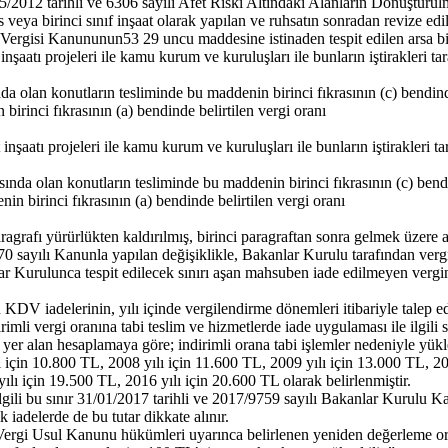
012 tarihli ve 6306 sayılı Afet Riski Altındaki Alanların Dönüştürül
ks veya birinci sınıf inşaat olarak yapılan ve ruhsatın sonradan revize edi
ak Vergisi Kanununun53 29 uncu maddesine istinaden tespit edilen arsa b
inşaatı projeleri ile kamu kurum ve kuruluşları ile bunların iştirakleri t
nda olan konutların tesliminde bu maddenin birinci fıkrasının (c) bendinde
irinci fıkrasının (a) bendinde belirtilen vergi oranı
 inşaatı projeleri ile kamu kurum ve kuruluşları ile bunların iştirakleri t
rasında olan konutların tesliminde bu maddenin birinci fıkrasının (c) bendi
in birinci fıkrasının (a) bendinde belirtilen vergi oranı
afı yürürlükten kaldırılmış, birinci paragraftan sonra gelmek üzere aş
ayılı Kanunla yapılan değişiklikle, Bakanlar Kurulu tarafından vergi ni
 Kurulunca tespit edilecek sınırı aşan mahsuben iade edilmeyen verginin 
n KDV iadelerinin, yılı içinde vergilendirme dönemleri itibariyle talep
imli vergi oranına tabi teslim ve hizmetlerde iade uygulaması ile ilgili 
er alan hesaplamaya göre; indirimli orana tabi işlemler nedeniyle yük
ı için 10.800 TL, 2008 yılı için 11.600 TL, 2009 yılı için 13.000 TL, 20
lı için 19.500 TL, 2016 yılı için 20.600 TL olarak belirlenmiştir.
ilgili bu sınır 31/01/2017 tarihli ve 2017/9759 sayılı Bakanlar Kurulu Kar
ık iadelerde de bu tutar dikkate alınır.
ın, Vergi Usul Kanunu hükümleri uyarınca belirlenen yeniden değerleme or