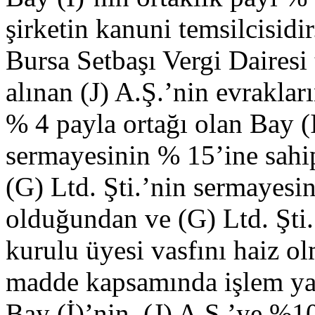
şirketin kanuni temsilcisidir
Bursa Setbaşı Vergi Dairesi 
alınan (J) A.Ş.’nin evrakları
% 4 payla ortağı olan Bay (I
sermayesinin % 15’ine sahip
(G) Ltd. Şti.’nin sermayesi
olduğundan ve (G) Ltd. Şti
kurulu üyesi vasfını haiz o
madde kapsamında işlem ya
Bay (İ)’nin, (J) A.Ş.’ye %1