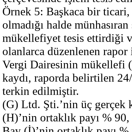
Örnek 5: Başkaca bir ticari, 
olmadığı halde münhasıran 
mükellefiyet tesis ettirdiği 
olanlarca düzenlenen rapor 
Vergi Dairesinin mükellefi (
kaydı, raporda belirtilen 24/
terkin edilmiştir.
(G) Ltd. Şti.’nin üç gerçek
(H)’nin ortaklık payı % 90,
Bay (İ)’nin ortaklık payı %