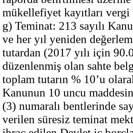
mükellefiyet kayıtları vergi 
g) Teminat: 213 sayılı Kan
ve her yıl yeniden değerlem
tutardan (2017 yılı için 90
düzenlenmiş olan sahte belge
toplam tutarın % 10’u olara
Kanunun 10 uncu maddesinin 
(3) numaralı bentlerinde say
verilen süresiz teminat mek
ihraç edilen Devlet iç borçl