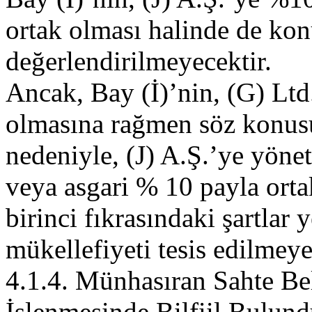
ortak olması halinde de k
değerlendirilmeyecektir.
Ancak, Bay (İ)’nin, (G) Ltd.
olmasına rağmen söz konusu 
nedeniyle, (J) A.Ş.’ye yöne
veya asgari % 10 payla ort
birinci fıkrasındaki şartlar 
mükellefiyeti tesis edilmeye
4.1.4. Münhasıran Sahte Be
İşlenmesinde Bilfiil Bulundu