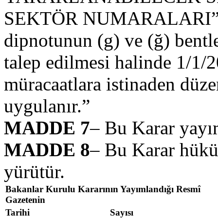
SEKTÖR NUMARALARI” başl
dipnotunun (g) ve (ğ) bentle
talep edilmesi halinde 1/1/
müracaatlara istinaden düze
uygulanır.”
MADDE 7
– Bu Karar yayım
MADDE 8
– Bu Karar hük
yürütür.
Bakanlar Kurulu Kararının Yayımlandığı Resmî
Gazetenin
Tarihi
Sayısı