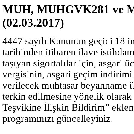
MUH, MUHGVK281 ve MU
(02.03.2017)
4447 sayılı Kanunun geçici 18 i
tarihinden itibaren ilave istihda
taşıyan sigortalılar için, asgari 
vergisinin, asgari geçim indirim
verilecek muhtasar beyanname ü
terkin edilmesine yönelik olara
Teşvikine İlişkin Bildirim” ekl
programınızı güncelleyiniz.