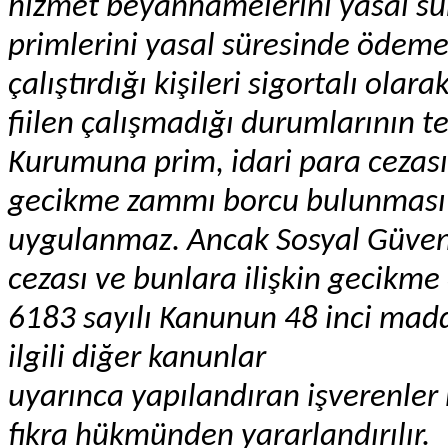
hizmet beyannamelerini yasal sür
primlerini yasal süresinde ödeme
çalıştırdığı kişileri sigortalı olar
fiilen çalışmadığı durumlarının t
Kurumuna prim, idari para cezası 
gecikme zammı borcu bulunması ha
uygulanmaz. Ancak Sosyal Güvenl
cezası ve bunlara ilişkin gecikm
6183 sayılı Kanunun 48 inci madd
ilgili diğer kanunlar
uyarınca yapılandıran işverenler
fıkra hükmünden yararlandırılır.