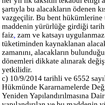
her yıl ilk taksitin tekabül ettiğ
şartıyla bu alacakların ödenen kı
vazgeçilir. Bu bent hükümlerine
maddenin yürürlüğe girdiği tarih
faiz
,
zam ve katsayı uygulanmaz. 
tüketiminden kaynaklanan alacakl
zamanını, alacakların bulunduğu b
dönemleri dikkate alınarak değ
yetkilidir.
c) 10/9/2014 tarihli ve 6552 say
Hükmünde Kararnamelerde Değişi
Yeniden Yapılandırılmasına Dair
yapılandırılan ve bu maddenin yür