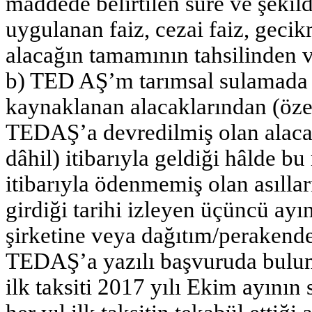
maddede belirtilen süre ve şeki
uygulanan faiz, cezai faiz, geci
alacağın tamamının tahsilinden v
b) TED AŞ’m tarımsal sulamada k
kaynaklanan alacaklarından (özel
TEDAŞ’a devredilmiş olan alacakl
dâhil) itibarıyla geldiği hâlde b
itibarıyla ödenmemiş olan asıll
girdiği tarihi izleyen üçüncü ay
şirketine veya dağıtım/perakende 
TEDAŞ’a yazılı başvuruda bulun
ilk taksiti 2017 yılı Ekim ayın