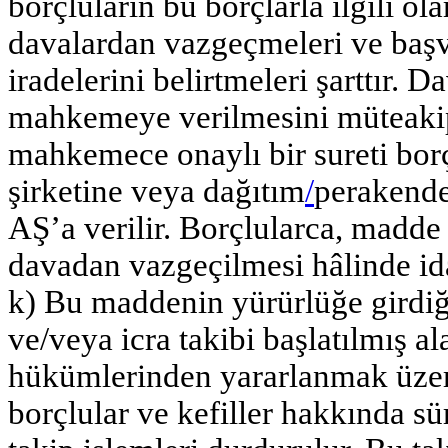
borçluların bu borçlarla ilgili o
davalardan vazgeçmeleri ve başvu
iradelerini belirtmeleri şarttır. 
mahkemeye verilmesini müteaki
mahkemece onaylı bir sureti borç
şirketine veya dağıtım
/
perakende
AŞ’a verilir. Borçlularca, madd
davadan vazgeçilmesi hâlinde ida
k) Bu maddenin yürürlüğe girdiğ
ve/veya icra takibi başlatılmış al
hükümlerinden yararlanmak üzer
borçlular ve kefiller hakkında sü