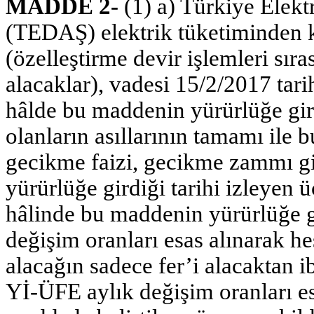
MADDE 2-
(1) a) Türkiye Elek
(TEDAŞ) elektrik tüketiminden 
(özelleştirme devir işlemleri sı
alacaklar), vadesi 15/2/2017 tarih
hâlde bu maddenin yürürlüğe gird
olanların asıllarının tamamı ile bu
gecikme faizi, gecikme zammı gi
yürürlüğe girdiği tarihi izleye
hâlinde bu maddenin yürürlüğe g
değişim oranları esas alınarak 
alacağın sadece fer’i alacaktan i
Yİ-ÜFE aylık değişim oranları es