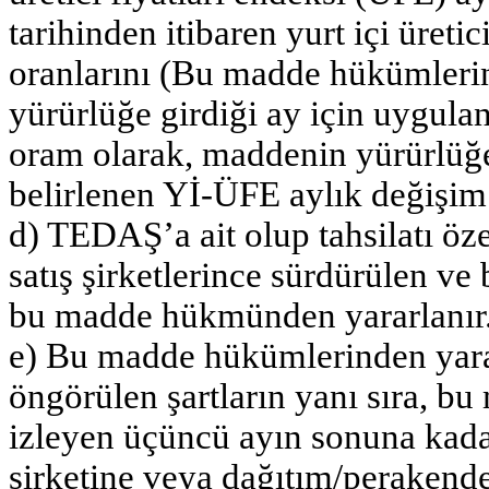
tarihinden itibaren yurt içi üret
oranlarını (Bu madde hükümleri
yürürlüğe girdiği ay için uygul
oram olarak, maddenin yürürlüğe 
belirlenen Yİ-ÜFE aylık değişim o
d) TEDAŞ’a ait olup tahsilatı öze
satış şirketlerince sürdürülen v
bu madde hükmünden yararlanır
e) Bu madde hükümlerinden yara
öngörülen şartların yanı sıra, bu
izleyen üçüncü ayın sonuna kadar
şirketine veya dağıtım/perakende 