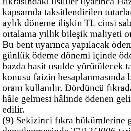
fıkrasındaki usuller uyarınca Haz
kapsamda taksitlendirilen tutarla
aylık döneme ilişkin TL cinsi sabi
ortalama yıllık bileşik maliyeti o
Bu bent uyarınca yapılacak ödem
günlük ödeme dönemi içinde öd
bazda basit usulde yürütülecek ta
konusu faizin hesaplanmasında bu
oranı kullanılır. Dördüncü fıkrad
hâle gelmesi hâlinde ödenen geli
edilir.
(9) Sekizinci fıkra hükümlerine 
denetlenmesinde 27/12/2006 tari