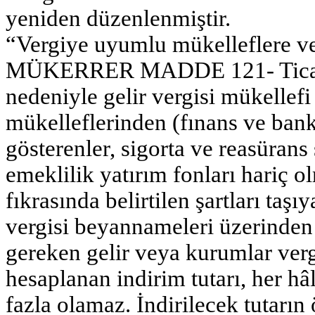
yeniden düzenlenmiştir.
“Vergiye uyumlu mükelleflere ve
MÜKERRER MADDE 121- Ticari, z
nedeniyle gelir vergisi mükellefi
mükelleflerinden (fınans ve banka
gösterenler, sigorta ve reasürans ş
emeklilik yatırım fonları hariç 
fıkrasında belirtilen şartları taşı
vergisi beyannameleri üzerinden
gereken gelir veya kurumlar vergi
hesaplanan indirim tutarı, her hâ
fazla olamaz. İndirilecek tutarı