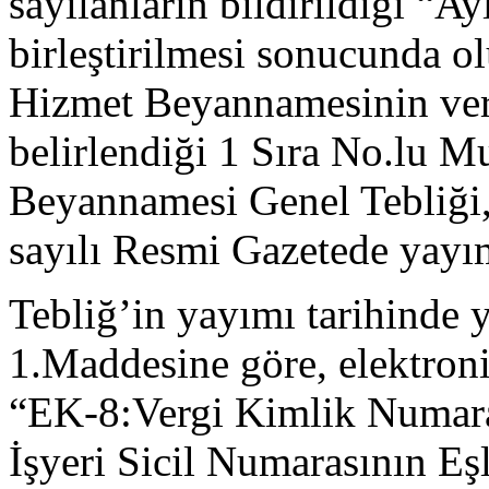
sayılanların bildirildiği “A
birleştirilmesi sonucunda o
Hizmet Beyannamesinin veril
belirlendiği 1 Sıra No.lu 
Beyannamesi Genel Tebliği,
sayılı Resmi Gazetede yayı
Tebliğ’in yayımı tarihinde 
1.Maddesine göre, elektron
“EK-8:Vergi Kimlik Numara
İşyeri Sicil Numarasının Eşl