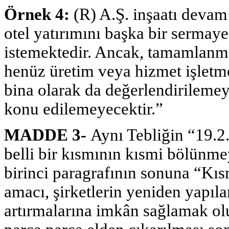
Örnek 4:
(R) A.Ş. inşaatı dev
otel yatırımını başka bir sermay
istemektedir. Ancak, tamamlanm
henüz üretim veya hizmet işletmes
bina olarak da değerlendirilem
konu edilemeyecektir.”
MADDE 3-
Aynı Tebliğin “19.2.
belli bir kısmının kısmi bölünm
birinci paragrafının sonuna “Kı
amacı, şirketlerin yeniden yapıla
artırmalarına imkân sağlamak olu