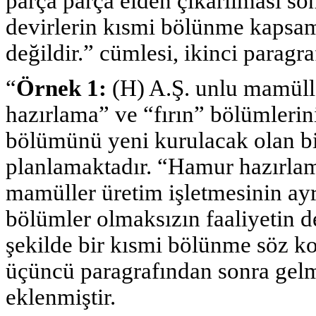
parça parça elden çıkarılması s
devirlerin kısmi bölünme kapsa
değildir.” cümlesi, ikinci parag
“
Örnek 1:
(H) A.Ş. unlu mamüll
hazırlama” ve “fırın” bölümlerini
bölümünü yeni kurulacak olan bi
planlamaktadır. “Hamur hazırlama
mamüller üretim işletmesinin ayr
bölümler olmaksızın faaliyeti
şekilde bir kısmi bölünme söz ko
üçüncü paragrafından sonra gelm
eklenmiştir.