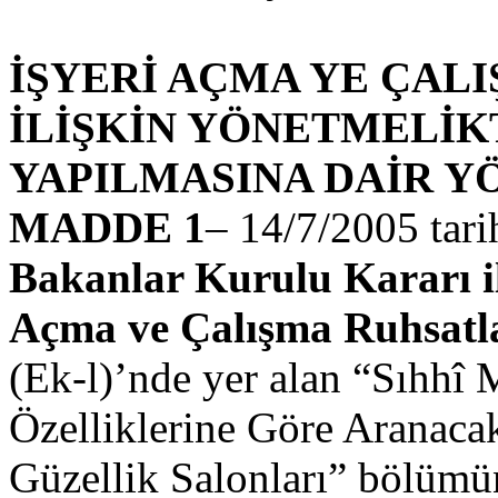
İŞYERİ AÇMA YE ÇAL
İLİŞKİN YÖNETMELİK
YAPILMASINA DAİR 
MADDE 1
– 14/7/2005 tari
Bakanlar Kurulu Kararı il
Açma ve Çalışma Ruhsatla
(Ek-l)’nde yer alan “Sıhhî M
Özelliklerine Göre Aranacak
Güzellik Salonları” bölümün