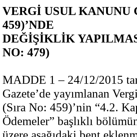
VERGİ USUL KANUNU G
459)’NDE
DEĞİŞİKLİK YAPILMAS
NO: 479)
MADDE 1 – 24/12/2015 tari
Gazete’de yayımlanan Verg
(Sıra No: 459)’nin “4.2. K
Ödemeler” başlıklı bölümün
üzere aşağıdaki bent eklenmi