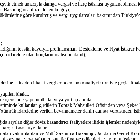
 teşvik etmek amacıyla damga vergisi ve harç istisnası uygulanabilmesi i
mi Bakanlığınca düzenlenen belgeyi,
 hükümlerine göre kurulmuş ve vergi uygulamaları bakımından Türkiye’d
;
nıldığının tevsiki kaydıyla prefinansman, Destekleme ve Fiyat İstikrar 
eli idarelere olan borçların mahsubu dâhil),
ne istinaden ithalat vergilerinden tam muafiyet suretiyle geçici ithalat 
yapılan ithalat,
içerisinde yapılan ithalat veya yurt içi alımlar,
üretiminde kullanılan girdilerin Toprak Mahsulleri Ofisinden veya Şeker
r (gümrük idarelerine verilen beyannameler dâhil) damga vergisinden istis
ayılan diğer döviz kazandırıcı faaliyetlere ilişkin işlemler nedeniyle, b
harç istisnası uygulanır.
er alan yatırımlardan ve Millî Savunma Bakanlığı, Jandarma Genel Ko
ini kazanan veya yabancı para ile finanse edilenlerin yapımını üstlenen a