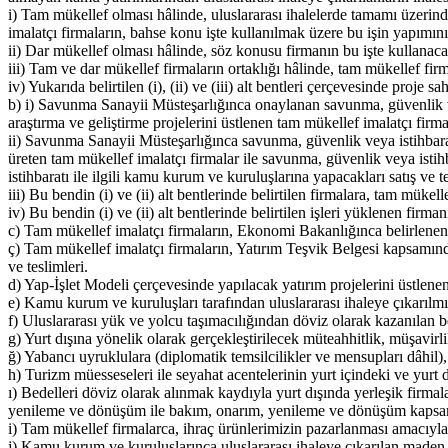
i) Tam mükellef olması hâlinde, uluslararası ihalelerde tamamı üzerinde
imalatçı firmaların, bahse konu işte kullanılmak üzere bu işin yapımın
ii) Dar mükellef olması hâlinde, söz konusu firmanın bu işte kullanacağ
iii) Tam ve dar mükellef firmaların ortaklığı hâlinde, tam mükellef firm
iv) Yukarıda belirtilen (i), (ii) ve (iii) alt bentleri çerçevesinde proj
b) i) Savunma Sanayii Müsteşarlığınca onaylanan savunma, güvenlik veya 
araştırma ve geliştirme projelerini üstlenen tam mükellef imalatçı firma
ii) Savunma Sanayii Müsteşarlığınca savunma, güvenlik veya istihbarat a
üreten tam mükellef imalatçı firmalar ile savunma, güvenlik veya istih
istihbaratı ile ilgili kamu kurum ve kuruluşlarına yapacakları satış ve 
iii) Bu bendin (i) ve (ii) alt bentlerinde belirtilen firmalara, tam mükell
iv) Bu bendin (i) ve (ii) alt bentlerinde belirtilen işleri yüklenen firm
c) Tam mükellef imalatçı firmaların, Ekonomi Bakanlığınca belirlenen yat
ç) Tam mükellef imalatçı firmaların, Yatırım Teşvik Belgesi kapsamında
ve teslimleri.
d) Yap-İşlet Modeli çerçevesinde yapılacak yatırım projelerini üstlenen
e) Kamu kurum ve kuruluşları tarafından uluslararası ihaleye çıkarılmış 
f) Uluslararası yük ve yolcu taşımacılığından döviz olarak kazanılan be
g) Yurt dışına yönelik olarak gerçekleştirilecek müteahhitlik, müşavirl
ğ) Yabancı uyruklulara (diplomatik temsilcilikler ve mensupları dâhil),
h) Turizm müesseseleri ile seyahat acentelerinin yurt içindeki ve yurt dış
ı) Bedelleri döviz olarak alınmak kaydıyla yurt dışında yerleşik firma
yenileme ve dönüşüm ile bakım, onarım, yenileme ve dönüşüm kapsamınd
i) Tam mükellef firmalarca, ihraç ürünlerimizin pazarlanması amacıyla 
j) Kamu kurum ve kuruluşlarınca uluslararası ihaleye çıkarılan maden h