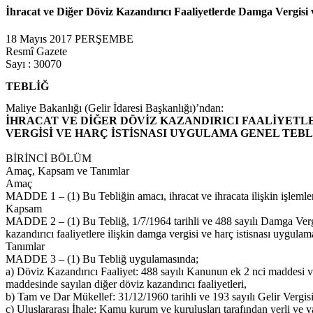
İhracat ve Diğer Döviz Kazandırıcı Faaliyetlerde Damga Vergisi 
18 Mayıs 2017 PERŞEMBE
Resmî Gazete
Sayı : 30070
TEBLİĞ
Maliye Bakanlığı (Gelir İdaresi Başkanlığı)’ndan:
İHRACAT VE DİĞER DÖVİZ KAZANDIRICI FAALİYET
VERGİSİ VE HARÇ İSTİSNASI UYGULAMA GENEL TEBL
BİRİNCİ BÖLÜM
Amaç, Kapsam ve Tanımlar
Amaç
MADDE 1 – (1) Bu Tebliğin amacı, ihracat ve ihracata ilişkin işlemler i
Kapsam
MADDE 2 – (1) Bu Tebliğ, 1/7/1964 tarihli ve 488 sayılı Damga Vergi
kazandırıcı faaliyetlere ilişkin damga vergisi ve harç istisnası uygulam
Tanımlar
MADDE 3 – (1) Bu Tebliğ uygulamasında;
a) Döviz Kazandırıcı Faaliyet: 488 sayılı Kanunun ek 2 nci maddesi ve
maddesinde sayılan diğer döviz kazandırıcı faaliyetleri,
b) Tam ve Dar Mükellef: 31/12/1960 tarihli ve 193 sayılı Gelir Vergis
c) Uluslararası İhale: Kamu kurum ve kuruluşları tarafından yerli ve yab