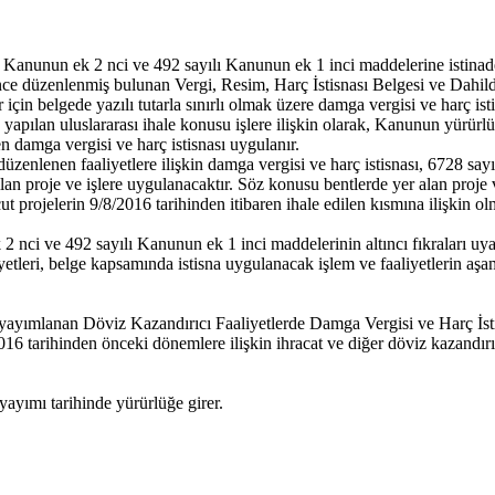
anunun ek 2 nci ve 492 sayılı Kanunun ek 1 inci maddelerine istinad
 önce düzenlenmiş bulunan Vergi, Resim, Harç İstisnası Belgesi ve Dahild
ar için belgede yazılı tutarla sınırlı olmak üzere damga vergisi ve harç i
e yapılan uluslararası ihale konusu işlere ilişkin olarak, Kanunun yür
n damga vergisi ve harç istisnası uygulanır.
 düzenlenen faaliyetlere ilişkin damga vergisi ve harç istisnası, 6728 say
n proje ve işlere uygulanacaktır. Söz konusu bentlerde yer alan proje ve
ut projelerin 9/8/2016 tarihinden itibaren ihale edilen kısmına ilişkin o
ci ve 492 sayılı Kanunun ek 1 inci maddelerinin altıncı fıkraları uyarı
iyetleri, belge kapsamında istisna uygulanacak işlem ve faaliyetlerin aşa
yayımlanan Döviz Kazandırıcı Faaliyetlerde Damga Vergisi ve Harç İst
016 tarihinden önceki dönemlere ilişkin ihracat ve diğer döviz kazandırı
yımı tarihinde yürürlüğe girer.