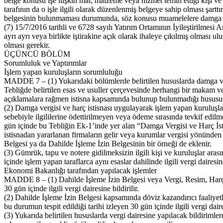
belge konusu işe ilişkin mal, malzeme veya hizmet temin ettiği kişi ve
tarafının da o işle ilgili olarak düzenlenmiş belgeye sahip olması şartt
belgesinin bulunmaması durumunda, söz konusu muamelelere damga ve
(7) 15/7/2016 tarihli ve 6728 sayılı Yatırım Ortamının İyileştirilmesi
ayrı ayrı veya birlikte iştirakine açık olarak ihaleye çıkılmış olması u
olması gerekir.
ÜÇÜNCÜ BÖLÜM
Sorumluluk ve Yaptırımlar
İşlem yapan kuruluşların sorumluluğu
MADDE 7 – (1) Yukarıdaki bölümlerde belirtilen hususlarda damga verg
Tebliğde belirtilen esas ve usuller çerçevesinde herhangi bir makam ve
açıklamalara rağmen istisna kapsamında bulunup bulunmadığı hususund
(2) Damga vergisi ve harç istisnası uygulayarak işlem yapan kuruluşlar 
sebebiyle ilgililerine ödettirilmeyen veya ödeme sırasında tevkif edil
gün içinde bu Tebliğin Ek-1’inde yer alan “Damga Vergisi ve Harç İsti
istisnadan yararlanan firmaların gelir veya kurumlar vergisi yönünden ba
Belgesi ya da Dahilde İşleme İzin Belgesinin bir örneği de eklenir.
(3) Gümrük, tapu ve notere gidilmeksizin ilgili kişi ve kuruluşlar ar
içinde işlem yapan taraflarca aynı esaslar dahilinde ilgili vergi dairesine 
Ekonomi Bakanlığı tarafından yapılacak işlemler
MADDE 8 – (1) Dahilde İşleme İzin Belgesi veya Vergi, Resim, Harç İst
30 gün içinde ilgili vergi dairesine bildirilir.
(2) Dahilde İşleme İzin Belgesi kapsamında döviz kazandırıcı faaliyet
bu durumun tespit edildiği tarihi izleyen 30 gün içinde ilgili vergi daires
(3) Yukarıda belirtilen hususlarda vergi dairesine yapılacak bildirimle