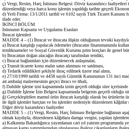
ç) Vergi, Resim, Harç İstisnası Belgesi: Döviz kazandırıcı faaliyetleri
düzenlendiği veya harca konu işlemin yapıldığı tarihte geçerli Ekono
d) Yerli Firma: 13/1/2011 tarihli ve 6102 sayılı Türk Ticaret Kanunu
ifade eder.
İKİNCİ BÖLÜM
İstisnanın Kapsamı ve Uygulama Esasları
İhracat işlemleri
MADDE 4 – (1) İhracat ve ihracata ilişkin olduğunun tevsiki kaydıyla
a) İhracat karşılığı yapılacak ödemeler (ihracatın finansmanında kulla
temliknameler ve Sosyal Güvenlik Kurumu prim borçları ile genel bütç
b) İhracattan doğan alacağın ihracatçı tarafından temliki,
c) İhracat bağlantıları için düzenlenecek anlaşmalar,
ç) Transit ticarete konu malın satın alınması ve satılması,
d) Tedarik edildikleri şekliyle ihraç edilmek üzere mal alımı,
e) 27/10/1999 tarihli ve 4458 sayılı Gümrük Kanununun 131 inci maddesi
ait ambalaj malzemesinin geçici ihracı ve ithali,
f) Dahilde işleme izni kapsamında iznin geçerli olduğu süre içerisinde 
g) Dahilde İşleme İzin Belgesi kapsamında belgenin geçerli olduğu süre 
ğ) Gerçekleştirilen mamul ürün ihracatı karşılığı olarak bu ürünlerin 
ile ilgili işlemler harçtan ve bu işlemler nedeniyle düzenlenen kâğıtla
Diğer döviz kazandırıcı faaliyetler
MADDE 5 – (1) Vergi, Resim, Harç İstisnası Belgesine bağlanan aşağıda s
olmak kaydıyla, düzenlenen kâğıtlara damga vergisi, yapılan işlemlere 
a) Kalkınma Bakanlığınca yayımlanan cari yıl yatırım programında y
almayan kamu yatırımlarından uluslararası ihaleye çıkarılanların ihales