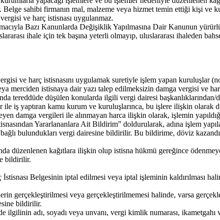
 kurumlarla yapacağı işlemlere ve bu işlemler nedeniyle düzenlenen kağıt
ır. Belge sahibi firmanın mal, malzeme veya hizmet temin ettiği kişi ve kur
rgisi ve harç istisnası uygulanmaz.
 Amacıyla Bazı Kanunlarda Değişiklik Yapılmasına Dair Kanunun yürürlük 
luslararası ihale için tek başına yeterli olmayıp, uluslararası ihaleden b
isi ve harç istisnasını uygulamak suretiyle işlem yapan kuruluşlar (no
ya merciden istisnaya dair yazı talep edilmeksizin damga vergisi ve harç
a tereddüde düşülen konularda ilgili vergi dairesi başkanlıklarından/
ile iş yaptıran kamu kurum ve kuruluşlarınca, bu işlere ilişkin olarak dü
meyen damga vergileri ile alınmayan harca ilişkin olarak, işlemin yapıldı
snasından Yararlananlara Ait Bildirim” doldurularak, adına işlem yapıla
ğlı bulundukları vergi dairesine bildirilir. Bu bildirime, döviz kazandır
asında düzenlenen kağıtlara ilişkin olup istisna hükmü gereğince ödenme
bildirilir.
isnası Belgesinin iptal edilmesi veya iptal işleminin kaldırılması hal
lerin gerçekleştirilmesi veya gerçekleştirilmemesi halinde, varsa gerçe
ine bildirilir.
rde ilgilinin adı, soyadı veya unvanı, vergi kimlik numarası, ikametgahı 