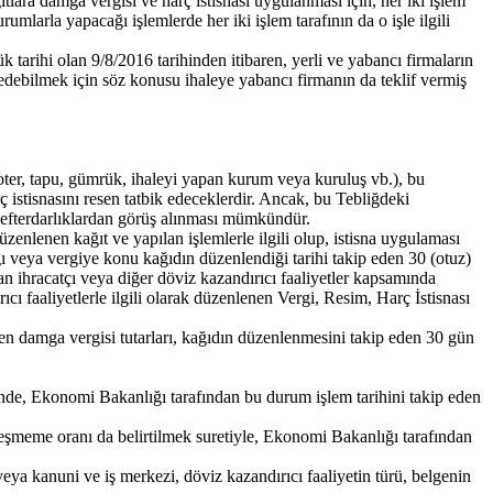
lara damga vergisi ve harç istisnası uygulanması için, her iki işlem
umlarla yapacağı işlemlerde her iki işlem tarafının da o işle ilgili
tarihi olan 9/8/2016 tarihinden itibaren, yerli ve yabancı firmaların
ahsedebilmek için söz konusu ihaleye yabancı firmanın da teklif vermiş
ter, tapu, gümrük, ihaleyi yapan kurum veya kuruluş vb.), bu
 istisnasını resen tatbik edeceklerdir. Ancak, bu Tebliğdeki
defterdarlıklardan görüş alınması mümkündür.
zenlenen kağıt ve yapılan işlemlerle ilgili olup, istisna uygulaması
ğı veya vergiye konu kağıdın düzenlendiği tarihi takip eden 30 (otuz)
n ihracatçı veya diğer döviz kazandırıcı faaliyetler kapsamında
ıcı faaliyetlerle ilgili olarak düzenlenen Vergi, Resim, Harç İstisnası
yen damga vergisi tutarları, kağıdın düzenlenmesini takip eden 30 gün
inde, Ekonomi Bakanlığı tarafından bu durum işlem tarihini takip eden
kleşmeme oranı da belirtilmek suretiyle, Ekonomi Bakanlığı tarafından
veya kanuni ve iş merkezi, döviz kazandırıcı faaliyetin türü, belgenin