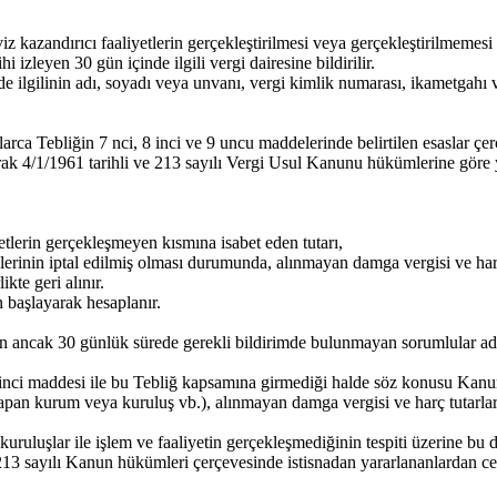
azandırıcı faaliyetlerin gerçekleştirilmesi veya gerçekleştirilmemesi 
izleyen 30 gün içinde ilgili vergi dairesine bildirilir.
rde ilgilinin adı, soyadı veya unvanı, vergi kimlik numarası, ikametgahı 
ca Tebliğin 7 nci, 8 inci ve 9 uncu maddelerinde belirtilen esaslar çer
narak 4/1/1961 tarihli ve 213 sayılı Vergi Usul Kanunu hükümlerine göre 
etlerin gerçekleşmeyen kısmına isabet eden tutarı,
lerinin iptal edilmiş olması durumunda, alınmayan damga vergisi ve harç
kte geri alınır.
n başlayarak hesaplanır.
 ancak 30 günlük sürede gerekli bildirimde bulunmayan sorumlular adı
nci maddesi ile bu Tebliğ kapsamına girmediği halde söz konusu Kanunla
yapan kurum veya kuruluş vb.), alınmayan damga vergisi ve harç tutarları
kuruluşlar ile işlem ve faaliyetin gerçekleşmediğinin tespiti üzerine bu 
213 sayılı Kanun hükümleri çerçevesinde istisnadan yararlananlardan ceza