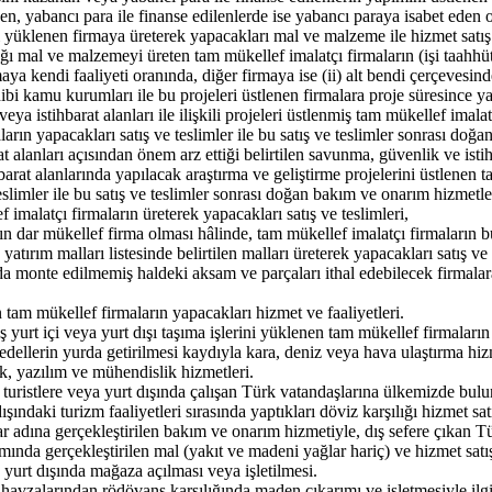
n, yabancı para ile finanse edilenlerde ise yabancı paraya isabet eden o
ı yüklenen firmaya üreterek yapacakları mal ve malzeme ile hizmet satış 
ı mal ve malzemeyi üreten tam mükellef imalatçı firmaların (işi taahhüt e
aya kendi faaliyeti oranında, diğer firmaya ise (ii) alt bendi çerçevesind
e sahibi kamu kurumları ile bu projeleri üstlenen firmalara proje süresince
istihbarat alanları ile ilişkili projeleri üstlenmiş tam mükellef imalat
ların yapacakları satış ve teslimler ile bu satış ve teslimler sonrası doğ
lanları açısından önem arz ettiği belirtilen savunma, güvenlik ve istihb
barat alanlarında yapılacak araştırma ve geliştirme projelerini üstlenen
teslimler ile bu satış ve teslimler sonrası doğan bakım ve onarım hizmetle
ef imalatçı firmaların üreterek yapacakları satış ve teslimleri,
anın dar mükellef firma olması hâlinde, tam mükellef imalatçı firmaların b
ırım malları listesinde belirtilen malları üreterek yapacakları satış ve 
 monte edilmemiş haldeki aksam ve parçaları ithal edebilecek firmalara,
 tam mükellef firmaların yapacakları hizmet ve faaliyetleri.
yurt içi veya yurt dışı taşıma işlerini yüklenen tam mükellef firmaların 
dellerin yurda getirilmesi kaydıyla kara, deniz veya hava ulaştırma hizm
ik, yazılım ve mühendislik hizmetleri.
 turistlere veya yurt dışında çalışan Türk vatandaşlarına ülkemizde bulun
ındaki turizm faaliyetleri sırasında yaptıkları döviz karşılığı hizmet satı
lar adına gerçekleştirilen bakım ve onarım hizmetiyle, dış sefere çıkan 
a gerçekleştirilen mal (yakıt ve madeni yağlar hariç) ve hizmet satış
yurt dışında mağaza açılması veya işletilmesi.
avzalarından rödövans karşılığında maden çıkarımı ve işletmesiyle ilgili