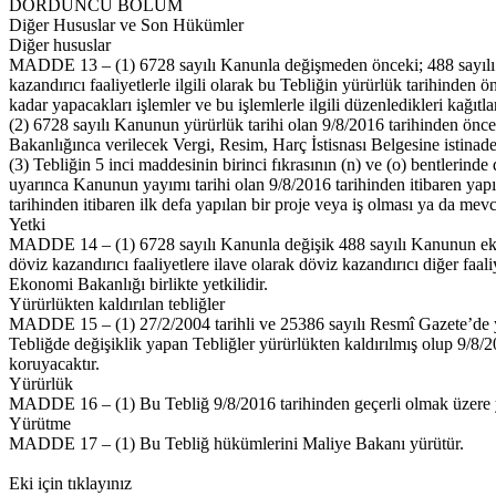
DÖRDÜNCÜ BÖLÜM
Diğer Hususlar ve Son Hükümler
Diğer hususlar
MADDE 13 – (1) 6728 sayılı Kanunla değişmeden önceki; 488 sayılı K
kazandırıcı faaliyetlerle ilgili olarak bu Tebliğin yürürlük tarihinden
kadar yapacakları işlemler ve bu işlemlerle ilgili düzenledikleri kağıtl
(2) 6728 sayılı Kanunun yürürlük tarihi olan 9/8/2016 tarihinden önc
Bakanlığınca verilecek Vergi, Resim, Harç İstisnası Belgesine istinade
(3) Tebliğin 5 inci maddesinin birinci fıkrasının (n) ve (o) bentlerinde
uyarınca Kanunun yayımı tarihi olan 9/8/2016 tarihinden itibaren yapıla
tarihinden itibaren ilk defa yapılan bir proje veya iş olması ya da mevc
Yetki
MADDE 14 – (1) 6728 sayılı Kanunla değişik 488 sayılı Kanunun ek 2 n
döviz kazandırıcı faaliyetlere ilave olarak döviz kazandırıcı diğer faal
Ekonomi Bakanlığı birlikte yetkilidir.
Yürürlükten kaldırılan tebliğler
MADDE 15 – (1) 27/2/2004 tarihli ve 25386 sayılı Resmî Gazete’de 
Tebliğde değişiklik yapan Tebliğler yürürlükten kaldırılmış olup 9/8/2
koruyacaktır.
Yürürlük
MADDE 16 – (1) Bu Tebliğ 9/8/2016 tarihinden geçerli olmak üzere ya
Yürütme
MADDE 17 – (1) Bu Tebliğ hükümlerini Maliye Bakanı yürütür.
Eki için tıklayınız