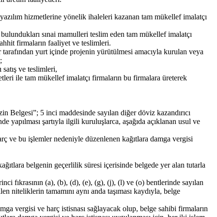
yazılım hizmetlerine yönelik ihaleleri kazanan tam mükellef imalatçı
 bulundukları sınai mamulleri teslim eden tam mükellef imalatçı
hhit firmaların faaliyet ve teslimleri.
ar tarafından yurt içinde projenin yürütülmesi amacıyla kurulan veya
;
satış ve teslimleri,
tleri ile tam mükellef imalatçı firmaların bu firmalara üreterek
in Belgesi”; 5 inci maddesinde sayılan diğer döviz kazandırıcı
de yapılması şartıyla ilgili kuruluşlarca, aşağıda açıklanan usul ve
harç ve bu işlemler nedeniyle düzenlenen kağıtlara damga vergisi
ğıtlara belgenin geçerlilik süresi içerisinde belgede yer alan tutarla
ıkrasının (a), (b), (d), (e), (g), (j), (l) ve (o) bentlerinde sayılan
tilen niteliklerin tamamını aynı anda taşıması kaydıyla, belge
mga vergisi ve harç istisnası sağlayacak olup, belge sahibi firmaların