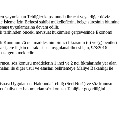
en yayımlanan Tebliğler kapsamında ihracat veya diğer döviz
e İşleme İzin Belgesi sahibi mükelleflerin, belge süresinin bitimine
stisnası uygulamasına devam edilir.
ürlük tarihinden önceki mevzuat hükümleri çerçevesinde Ekonomi
ılı Kanunun 76 ncı maddesinin birinci fıkrasının (c) ve (ç) bentleri
 işlere ilişkin olarak istisna uygulanabilmesi için, 9/8/2016
lması gerekmektedir.
nca, söz konusu maddelerin 1 inci ve 2 nci fıkralarında yer alan
maları ile diğer usul ve esasları belirlemeye Maliye Bakanlığı ile
isnası Uygulaması Hakkında Tebliğ (Seri No:1) ve söz konusu
cı faaliyetler bakımından söz konusu Tebliğler geçerliliğini