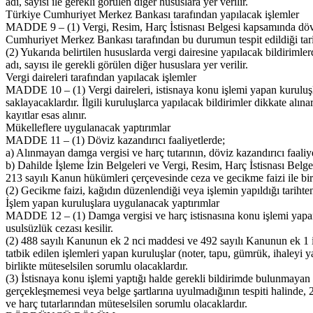
adı, sayısı ile gerekli görülen diğer hususlara yer verilir.
Türkiye Cumhuriyet Merkez Bankası tarafından yapılacak işlemler
MADDE 9 – (1) Vergi, Resim, Harç İstisnası Belgesi kapsamında döviz k
Cumhuriyet Merkez Bankası tarafından bu durumun tespit edildiği tarihi 
(2) Yukarıda belirtilen hususlarda vergi dairesine yapılacak bildirimle
adı, sayısı ile gerekli görülen diğer hususlara yer verilir.
Vergi daireleri tarafından yapılacak işlemler
MADDE 10 – (1) Vergi daireleri, istisnaya konu işlemi yapan kuruluşlar
saklayacaklardır. İlgili kuruluşlarca yapılacak bildirimler dikkate alı
kayıtlar esas alınır.
Mükelleflere uygulanacak yaptırımlar
MADDE 11 – (1) Döviz kazandırıcı faaliyetlerde;
a) Alınmayan damga vergisi ve harç tutarının, döviz kazandırıcı faaliy
b) Dahilde İşleme İzin Belgeleri ve Vergi, Resim, Harç İstisnası Belge
213 sayılı Kanun hükümleri çerçevesinde ceza ve gecikme faizi ile birli
(2) Gecikme faizi, kağıdın düzenlendiği veya işlemin yapıldığı tarihte
İşlem yapan kuruluşlara uygulanacak yaptırımlar
MADDE 12 – (1) Damga vergisi ve harç istisnasına konu işlemi yapan
usulsüzlük cezası kesilir.
(2) 488 sayılı Kanunun ek 2 nci maddesi ve 492 sayılı Kanunun ek 1 i
tatbik edilen işlemleri yapan kuruluşlar (noter, tapu, gümrük, ihaleyi 
birlikte müteselsilen sorumlu olacaklardır.
(3) İstisnaya konu işlemi yaptığı halde gerekli bildirimde bulunmayan 
gerçekleşmemesi veya belge şartlarına uyulmadığının tespiti halinde, 
ve harç tutarlarından müteselsilen sorumlu olacaklardır.