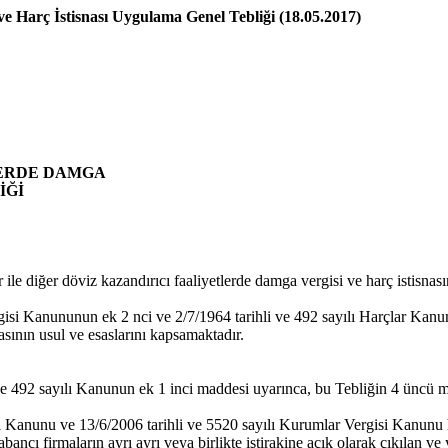
ve Harç İstisnası Uygulama Genel Tebliği (18.05.2017)
LERDE DAMGA
İĞİ
le diğer döviz kazandırıcı faaliyetlerde damga vergisi ve harç istisnasın
si Kanununun ek 2 nci ve 2/7/1964 tarihli ve 492 sayılı Harçlar Kanun
asının usul ve esaslarını kapsamaktadır.
 492 sayılı Kanunun ek 1 inci maddesi uyarınca, bu Tebliğin 4 üncü madde
i Kanunu ve 13/6/2006 tarihli ve 5520 sayılı Kurumlar Vergisi Kanunu h
ancı firmaların ayrı ayrı veya birlikte iştirakine açık olarak çıkılan ve y