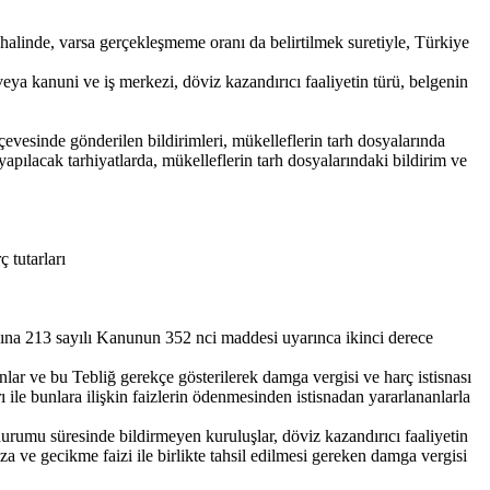
halinde, varsa gerçekleşmeme oranı da belirtilmek suretiyle, Türkiye
veya kanuni ve iş merkezi, döviz kazandırıcı faaliyetin türü, belgenin
çevesinde gönderilen bildirimleri, mükelleflerin tarh dosyalarında
yapılacak tarhiyatlarda, mükelleflerin tarh dosyalarındaki bildirim ve
 tutarları
na 213 sayılı Kanunun 352 nci maddesi uyarınca ikinci derece
r ve bu Tebliğ gerekçe gösterilerek damga vergisi ve harç istisnası
 ile bunlara ilişkin faizlerin ödenmesinden istisnadan yararlananlarla
durumu süresinde bildirmeyen kuruluşlar, döviz kazandırıcı faaliyetin
 ve gecikme faizi ile birlikte tahsil edilmesi gereken damga vergisi