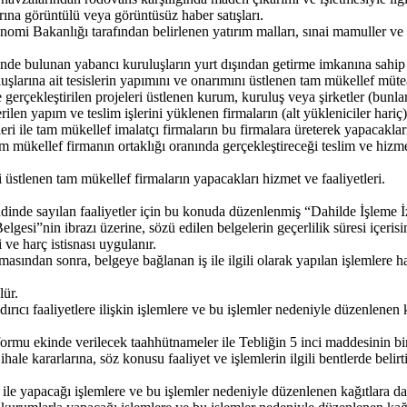
arına görüntülü veya görüntüsüz haber satışları.
nomi Bakanlığı tarafından belirlenen yatırım malları, sınai mamuller ve 
içinde bulunan yabancı kuruluşların yurt dışından getirme imkanına sahip
uluşlarına ait tesislerin yapımını ve onarımını üstlenen tam mükellef mütea
e gerçekleştirilen projeleri üstlenen kurum, kuruluş veya şirketler (bunl
rilen yapım ve teslim işlerini yüklenen firmaların (alt yükleniciler hariç)
i ile tam mükellef imalatçı firmaların bu firmalara üreterek yapacakları 
am mükellef firmanın ortaklığı oranında gerçekleştireceği teslim ve hizme
 üstlenen tam mükellef firmaların yapacakları hizmet ve faaliyetleri.
inde sayılan faaliyetler için bu konuda düzenlenmiş “Dahilde İşleme İz
gesi”nin ibrazı üzerine, sözü edilen belgelerin geçerlilik süresi içerisin
ve harç istisnası uygulanır.
asından sonra, belgeye bağlanan iş ile ilgili olarak yapılan işlemlere 
lür.
ıcı faaliyetlere ilişkin işlemlere ve bu işlemler nedeniyle düzenlenen ka
u ekinde verilecek taahhütnameler ile Tebliğin 5 inci maddesinin birinci f
ihale kararlarına, söz konusu faaliyet ve işlemlerin ilgili bentlerde belir
 ile yapacağı işlemlere ve bu işlemler nedeniyle düzenlenen kağıtlara da