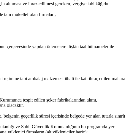
çin alınması ve ibraz edilmesi gereken, vergiye tabi kâğıdın
e tam mükellef olan firmaları,
Fonu çerçevesinde yapılan ödemelere ilişkin taahhütnameler ile
rejimine tabi ambalaj malzemesi ithali ile kati ihraç edilen mallara
 Kurumunca tespit edilen şeker fabrikalarından alımı,
na olacaktır.
elgenin geçerlilik süresi içerisinde belgede yer alan tutarla sınırlı
mutanlığı ve Sahil Güvenlik Komutanlığının bu programda yer
na yüklenici firmaların (alt yükleniciler hariç);