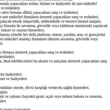
randa yapacakları teslim, hizmet ve faaliyetler ile tam mükellef
ve teslimleri,
den firmalar dâhil) yapacakları satış ve teslimleri,
e tam mükellef firmaların üreterek yapacakları satış ve teslimleri,
 yapılacak teknik müşavirlik, mühendislik ve benzeri hizmet satışları.
çı firmalar ile savunma, güvenlik veya istihbarat alanlarında yapılacak
an bakım ve onarım hizmetleri,
arata yönelik her türlü platform, sistem, yazılım, araç ve gereçlerini
 tam mükellef imalatçı firmaların ülkenin savunma, güvenlik veya
ri,
u firmaya üreterek yapacakları satış ve teslimleri.
teslimleri.
 ithal edebilecekleri bu aksam ve parçaları üreterek yapacakları satış
bu faaliyetleri.
et ve faaliyetleri.
dukları sürede, döviz karşılığı verilecek sağlık hizmetleri.
şları.
Türk ve yabancı bayraklı gemi, uçak veya tırların bakımı ve onarımı,
ları.
 üretim faaliyetleri.