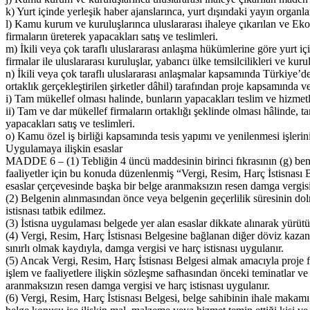
k) Yurt içinde yerleşik haber ajanslarınca, yurt dışındaki yayın organl
l) Kamu kurum ve kuruluşlarınca uluslararası ihaleye çıkarılan ve Eko
firmaların üreterek yapacakları satış ve teslimleri.
m) İkili veya çok taraflı uluslararası anlaşma hükümlerine göre yurt 
firmalar ile uluslararası kuruluşlar, yabancı ülke temsilcilikleri ve kur
n) İkili veya çok taraflı uluslararası anlaşmalar kapsamında Türkiye’d
ortaklık gerçekleştirilen şirketler dâhil) tarafından proje kapsamında ve
i) Tam mükellef olması halinde, bunların yapacakları teslim ve hizmetler
ii) Tam ve dar mükellef firmaların ortaklığı şeklinde olması hâlinde, t
yapacakları satış ve teslimleri.
o) Kamu özel iş birliği kapsamında tesis yapımı ve yenilenmesi işlerini
Uygulamaya ilişkin esaslar
MADDE 6 – (1) Tebliğin 4 üncü maddesinin birinci fıkrasının (g) bend
faaliyetler için bu konuda düzenlenmiş “Vergi, Resim, Harç İstisnası Bel
esaslar çerçevesinde başka bir belge aranmaksızın resen damga vergisi 
(2) Belgenin alınmasından önce veya belgenin geçerlilik süresinin dolm
istisnası tatbik edilmez.
(3) İstisna uygulaması belgede yer alan esaslar dikkate alınarak yürütü
(4) Vergi, Resim, Harç İstisnası Belgesine bağlanan diğer döviz kazandır
sınırlı olmak kaydıyla, damga vergisi ve harç istisnası uygulanır.
(5) Ancak Vergi, Resim, Harç İstisnası Belgesi almak amacıyla proje form
işlem ve faaliyetlere ilişkin sözleşme safhasından önceki teminatlar ve 
aranmaksızın resen damga vergisi ve harç istisnası uygulanır.
(6) Vergi, Resim, Harç İstisnası Belgesi, belge sahibinin ihale makamı