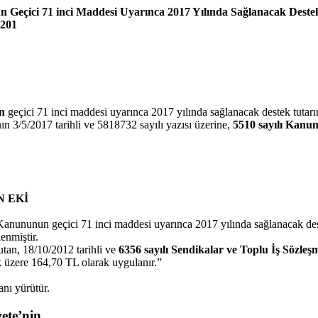
un Geçici 71 inci Maddesi Uyarınca 2017 Yılında Sağlanacak Destek
 201
un
geçici 71 inci maddesi uyarınca 2017 yılında sağlanacak destek tutarın
 3/5/2017 tarihli ve 5818732 sayılı yazısı üzerine,
5510 sayılı Kanun
N EKİ
Kanununun geçici 71 inci maddesi uyarınca 2017 yılında sağlanacak deste
enmiştir.
utan, 18/10/2012 tarihli ve
6356 sayılı Sendikalar ve Toplu İş Sözle
mak üzere 164,70 TL olarak uygulanır.”
nı yürütür.
ete’nin