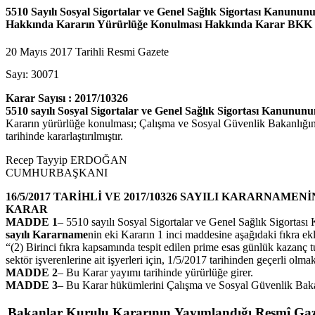
5510 Sayılı Sosyal Sigortalar ve Genel Sağlık Sigortası Kanunun
Hakkında Kararın Yürürlüğe Konulması Hakkında Karar BKK
20 Mayıs 2017 Tarihli Resmi Gazete
Sayı: 30071
Karar Sayısı : 2017/10326
5510 sayılı Sosyal Sigortalar ve Genel Sağlık Sigortası Kanunun
Kararın yürürlüğe konulması; Çalışma ve Sosyal Güvenlik Bakanlığının
tarihinde kararlaştırılmıştır.
Recep Tayyip ERDOĞAN
CUMHURBAŞKANI
16/5/2017 TARİHLİ VE 2017/10326 SAYILI KARARNAMENİ
KARAR
MADDE 1
– 5510 sayılı Sosyal Sigortalar ve Genel Sağlık Sigortası 
sayılı Kararname
nin eki Kararın 1 inci maddesine aşağıdaki fıkra ekl
“(2) Birinci fıkra kapsamında tespit edilen prime esas günlük kazanç t
sektör işverenlerine ait işyerleri için, 1/5/2017 tarihinden geçerli ol
MADDE 2
– Bu Karar yayımı tarihinde yürürlüğe girer.
MADDE 3
– Bu Karar hükümlerini Çalışma ve Sosyal Güvenlik Baka
Bakanlar Kurulu Kararının Yayımlandığı Resmî Gaz