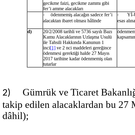
gecikme faizi, gecikme zammı gibi
fer’i amme alacakları
ödenmemiş alacağın sadece fer’i
Yİ-ÜFE
-
-
alacaktan ibaret olması hâlinde
esas alın
d)
20/2/2008 tarihli ve 5736 sayılı Bazı
ödenmemi
Kamu Alacaklarının Uzlaşma Usulü
kapsamın
ile Tahsili Hakkında Kanunun 1
inci
[1]
ve 2 nci maddeleri gereğince
ödenmesi gerektiği halde 27 Mayıs
2017 tarihine kadar ödenmemiş olan
tutarlar
Gümrük ve Ticaret Bakanlığına
2)
takip edilen alacaklardan bu 27 M
dâhil);