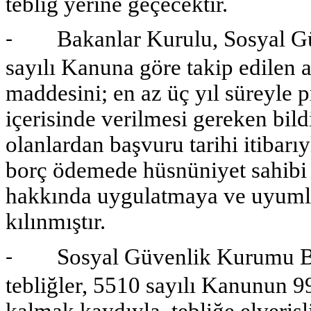
tebliğ yerine geçecektir.
Bakanlar Kurulu, Sosyal Güv
-
sayılı Kanuna göre takip edilen 
maddesini; en az üç yıl süreyle 
içerisinde verilmesi gereken bild
olanlardan başvuru tarihi itibarı
borç ödemede hüsnüniyet sahibi
hakkında uygulatmaya ve uyumlu 
kılınmıştır.
Sosyal Güvenlik Kurumu Başk
-
tebliğler, 5510 sayılı Kanunun 
kalmak kaydıyla, tebliğe elverişli