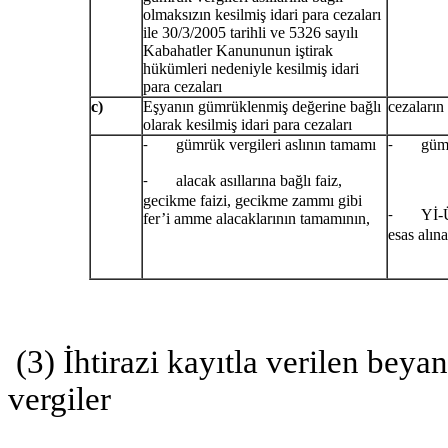
olmaksızın kesilmiş idari para cezaları
ile 30/3/2005 tarihli ve 5326 sayılı
Kabahatler Kanununun iştirak
hükümleri nedeniyle kesilmiş idari
para cezaları
c)
Eşyanın gümrüklenmiş değerine bağlı
cezaları
olarak kesilmiş idari para cezaları
gümrük vergileri aslının tamamı
gümrük 
-
-
alacak asıllarına bağlı faiz,
-
gecikme faizi, gecikme zammı gibi
Yİ-ÜFE 
-
fer’i amme alacaklarının tamamının,
esas alın
(3) İhtirazi kayıtla verilen bey
vergiler