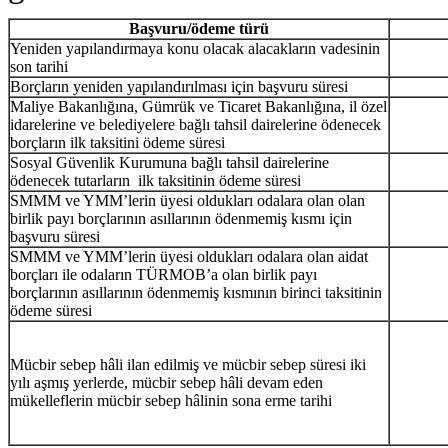
Başvuru/ödeme türü
Yeniden yapılandırmaya konu olacak alacakların vadesinin
son tarihi
Borçların yeniden yapılandırılması için başvuru süresi
Maliye Bakanlığına, Gümrük ve Ticaret Bakanlığına, il özel
idarelerine ve belediyelere bağlı tahsil dairelerine ödenecek
borçların ilk taksitini ödeme süresi
Sosyal Güvenlik Kurumuna bağlı tahsil dairelerine
ödenecek tutarların ilk taksitinin ödeme süresi
SMMM ve YMM’lerin üyesi oldukları odalara olan olan
birlik payı borçlarının asıllarının ödenmemiş kısmı için
başvuru süresi
SMMM ve YMM’lerin üyesi oldukları odalara olan aidat
borçları ile odaların TÜRMOB’a olan birlik payı
borçlarının asıllarının ödenmemiş kısmının birinci taksitinin
ödeme süresi
Mücbir sebep hâli ilan edilmiş ve mücbir sebep süresi iki
yılı aşmış yerlerde, mücbir sebep hâli devam eden
mükelleflerin mücbir sebep hâlinin sona erme tarihi