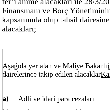
fer’i amme alacakları ile 28/3/2
Finansmanı ve Borç Yönetimin
kapsamında olup tahsil dairesine
alacakları;
Aşağıda yer alan ve Maliye Bakanlığı
dairelerince takip edilen alacaklar
Ka
Adli ve idari para cezaları
a)