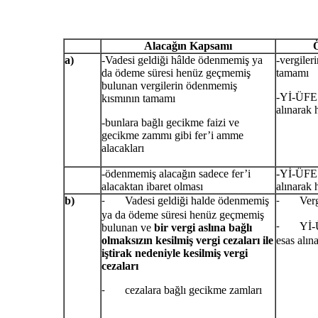
Alacağın Kapsamı
a)
-Vadesi geldiği hâlde ödenmemiş ya
-vergile
da ödeme süresi henüz geçmemiş
tamamı
bulunan vergilerin ödenmemiş
-Yİ-ÜFE a
kısmının tamamı
alınarak 
-bunlara bağlı gecikme faizi ve
gecikme zammı gibi fer’i amme
alacakları
-ödenmemiş alacağın sadece fer’i
-Yİ-ÜFE 
alacaktan ibaret olması
alınarak 
b)
Vadesi geldiği halde ödenmemiş
Vergi c
-
-
ya da ödeme süresi henüz geçmemiş
Yİ-ÜFE
bulunan ve
bir vergi aslına bağlı
-
olmaksızın kesilmiş vergi cezaları
ile
esas alın
iştirak nedeniyle kesilmiş vergi
cezaları
cezalara bağlı gecikme zamları
-