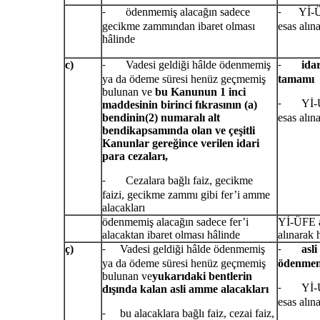
ödenmemiş alacağın sadece
Yİ-ÜFE 
-
-
gecikme zammından ibaret olması
esas alın
hâlinde
c)
Vadesi geldiği hâlde ödenmemiş
ida
-
-
ya da ödeme süresi henüz geçmemiş
tamamı
bulunan ve
bu Kanunun 1 inci
Yİ-ÜFE
maddesinin birinci fıkrasının (a)
-
bendinin
(2) numaralı alt
esas alın
bendikapsamında olan ve çeşitli
Kanunlar gereğince verilen idari
para cezaları,
Cezalara bağlı faiz, gecikme
-
faizi, gecikme zammı gibi fer’i amme
alacakları
ödenmemiş alacağın sadece fer’i
Yİ-ÜFE a
alacaktan ibaret olması hâlinde
alınarak 
ç)
Vadesi geldiği hâlde ödenmemiş
asl
-
-
ya da ödeme süresi henüz geçmemiş
ödenmem
bulunan ve
yukarıdaki bentlerin
Yİ-ÜFE
dışında kalan asli amme alacakları
-
esas alın
bu alacaklara bağlı faiz, cezai faiz,
-