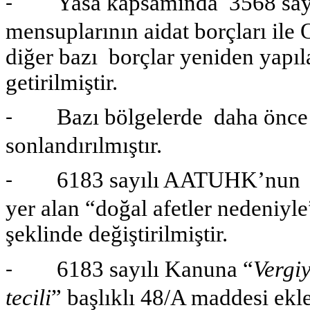
Yasa kapsamında 3568 sayıl
-
mensuplarının aidat borçları il
diğer bazı borçlar yeniden yapıl
getirilmiştir.
Bazı bölgelerde daha önce ila
-
sonlandırılmıştır.
6183 sayılı AATUHK’nun 48 in
-
yer alan “doğal afetler nedeniyl
şeklinde değiştirilmiştir.
6183 sayılı Kanuna “
Vergi
-
tecili
” başlıklı 48/A maddesi ekle