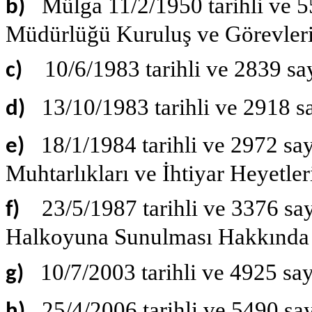
Mülga 11/2/1950 tarihli ve 5
b)
Müdürlüğü Kuruluş ve Görevler
10/6/1983 tarihli ve 2839 sa
c)
13/10/1983 tarihli ve 2918 s
d)
18/1/1984 tarihli ve 2972 say
e)
Muhtarlıkları ve İhtiyar Heyetl
23/5/1987 tarihli ve 3376 say
f)
Halkoyuna Sunulması Hakkında
10/7/2003 tarihli ve 4925 sa
g)
25/4/2006 tarihli ve 5490 sa