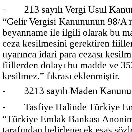
213 sayılı Vergi Usul Kanun
-
“Gelir Vergisi Kanununun 98/A 
beyanname ile ilgili olarak bu 
ceza kesilmesini gerektiren fiil
uyarınca idari para cezası kesil
fiillerden dolayı bu madde ve 3
kesilmez.” fıkrası eklenmiştir.
3213 sayılı Maden Kanunu’nda 
-
Tasfiye Halinde Türkiye Eml
-
“Türkiye Emlak Bankası Anonim Ş
tarafından belirlenecek esas söz