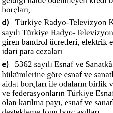
geldiği hâlde ödenmeyen kredi bo
borçları,
Türkiye Radyo-Televizyon K
d)
sayılı Türkiye Radyo-Televizyo
giren bandrol ücretleri, elektrik 
idari para cezaları
5362 sayılı Esnaf ve Sanatk
e)
hükümlerine göre esnaf ve sanatk
aidat borçları ile odaların birlik
ve federasyonların Türkiye Esna
olan katılma payı, esnaf ve sanat
destekleme fonu borç asılları,