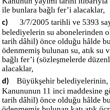
Kanunun yayımı tarihi itibarıyl
ile bunlara bağlı fer’i alacaklar,
3/7/2005 tarihli ve 5393 s
c)
belediyelerin su abonelerinden o
tarih dâhil) önce olduğu hâlde b
ödenmemiş bulunan su, atık su ve 
bağlı fer’i (sözleşmelerde düzenl
alacaklar,
Büyükşehir belediyelerinin, 
d)
Kanununun 11 inci maddesine gö
tarih dâhil) önce olduğu hâlde b
ödenmemiş bulunan katı atık ücret