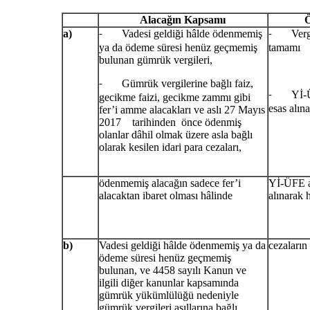
Alacağın Kapsamı
a)
Vadesi geldiği hâlde ödenmemiş
Vergile
-
-
ya da ödeme süresi henüz geçmemiş
tamamı
bulunan gümrük vergileri,
Gümrük vergilerine bağlı faiz,
-
Yİ-ÜFE 
-
gecikme faizi, gecikme zammı gibi
esas alın
fer’i amme alacakları ve aslı 27 Mayıs
2017 tarihinden önce ödenmiş
olanlar dâhil olmak üzere asla bağlı
olarak kesilen idari para cezaları,
ödenmemiş alacağın sadece fer’i
Yİ-ÜFE a
alacaktan ibaret olması hâlinde
alınarak 
b)
Vadesi geldiği hâlde ödenmemiş ya da
cezaların
ödeme süresi henüz geçmemiş
bulunan, ve 4458 sayılı Kanun ve
ilgili diğer kanunlar kapsamında
gümrük yükümlülüğü nedeniyle
gümrük vergileri asıllarına bağlı