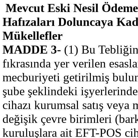
Mevcut Eski Nesil Ödeme
Hafızaları Doluncaya Ka
Mükellefler
MADDE 3-
(1) Bu Tebliği
fıkrasında yer verilen esa
mecburiyeti getirilmiş bulu
şube şeklindeki işyerlerind
cihazı kurumsal satış veya 
değişik çevre birimleri (bar
kuruluşlara ait EFT-POS ciha