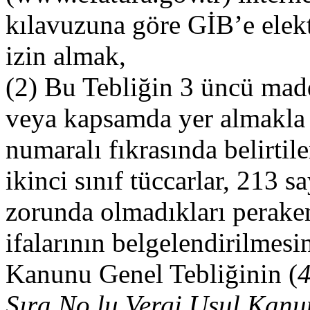
kılavuzuna göre GİB’e ele
izin almak,
(2) Bu Tebliğin 3 üncü ma
veya kapsamda yer almakla 
numaralı fıkrasında belirtil
ikinci sınıf tüccarlar, 213 
zorunda olmadıkları peraken
ifalarının belgelendirilmes
Kanunu Genel Tebliğinin (
4
Sıra No.lu Vergi Usul Kanun