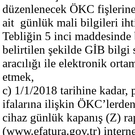
düzenlenecek ÖKC fişlerine (
ait günlük mali bilgileri ih
Tebliğin 5 inci maddesinde b
belirtilen şekilde GİB bilg
aracılığı ile elektronik orta
etmek,
c) 1/1/2018 tarihine kadar, 
ifalarına ilişkin ÖKC’lerd
cihaz günlük kapanış (Z) rapo
(www.efatura.gov.tr) intern