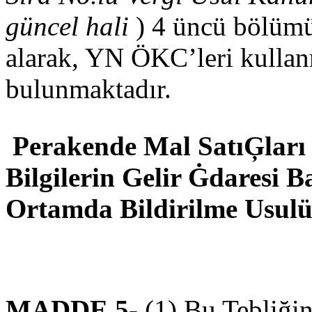
güncel hali
) 4 üncü bölümün
alarak, YN ÖKC’leri kullan
bulunmaktadır.
Perakende Mal SatıĢları 
Bilgilerin Gelir Ġdaresi 
Ortamda Bildirilme Usul
MADDE 5-
(1) Bu Tebliği