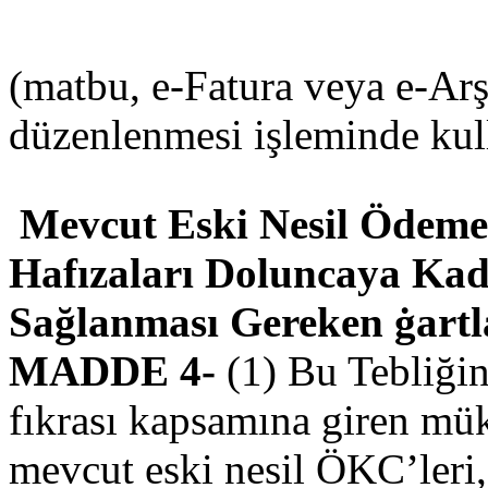
(matbu, e-Fatura veya e-Arşiv
düzenlenmesi işleminde kul
Mevcut Eski Nesil Ödeme
Hafızaları Doluncaya Kad
Sağlanması Gereken ġartl
MADDE 4-
(1) Bu Tebliği
fıkrası kapsamına giren müke
mevcut eski nesil ÖKC’leri, 