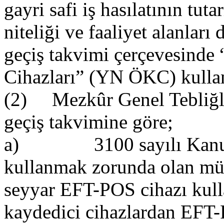
gayri safi iş hasılatının tu
niteliği ve faaliyet alanları
geçiş takvimi çerçevesinde
Cihazları” (YN ÖKC) kullan
(2) Mezkûr Genel Tebliğler
geçiş takvimine göre;
a) 3100 sayılı Kanun v
kullanmak zorunda olan müke
seyyar EFT-POS cihazı kull
kaydedici cihazlardan EFT-P