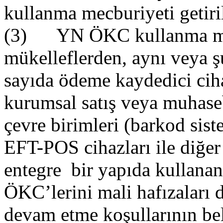
kullanma mecburiyeti getiril
(3) YN ÖKC kullanma mecb
mükelleflerden, aynı veya ş
sayıda ödeme kaydedici cihaz
kurumsal satış veya muhaseb
çevre birimleri (barkod sist
EFT-POS cihazları ile diğer ç
entegre bir yapıda kullanan
ÖKC’lerini mali hafızaları
devam etme koşullarının beli