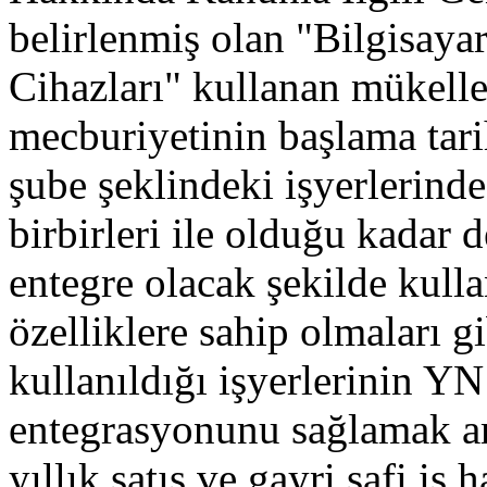
belirlenmiş olan "Bilgisay
Cihazları" kullanan mükell
mecburiyetinin başlama tarih
şube şeklindeki işyerlerinde
birbirleri ile olduğu kadar d
entegre olacak şekilde kulla
özelliklere sahip olmaları g
kullanıldığı işyerlerinin 
entegrasyonunu sağlamak am
yıllık satış ve gayri safi iş h