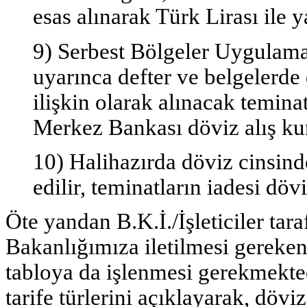
esas alınarak Türk Lirası ile ya
9) Serbest Bölgeler Uygulam
uyarınca defter ve belgelerde
ilişkin olarak alınacak temina
Merkez Bankası döviz alış kuru
10) Halihazırda döviz cinsin
edilir, teminatların iadesi döv
Öte yandan B.K.İ./İşleticiler tar
Bakanlığımıza iletilmesi gereken t
tabloya da işlenmesi gerekmektedi
tarife türlerini açıklayarak, döviz