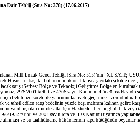
ına Dair Tebliğ (Sıra No: 378) (17.06.2017)
yımlanan Milli Emlak Genel Tebliği (Sıra No: 313)’nin “XI. SATI
Hususlar” başlıklı bölümünün ikinci fıkrası aşağıdaki şekilde değiştir
acak satış (Serbest Bölge ve Teknoloji Geliştirme Bölgeleri kurulmak ü
Bu taşınmaz, 29/6/2001 tarihli ve 4706 sayılı Kanunun 4 üncü maddesini
m için belirlenen sürelerde yatırımın faaliyete geçirilmesi zorunludur.
ve tahsil edilen satış bedelinin yüzde beşi mahrum kalınan gelire karşıl
 tarafından yapılmış olan muhdesatlar için Hazineden herhangi bir hak v
9/6/1932 tarihli ve 2004 sayılı İcra ve İflas Kanunu uyarınca yapılabilec
me alınması ve bu taahhütname hükümlerinin tapu kütüğünün beyanlar hanes