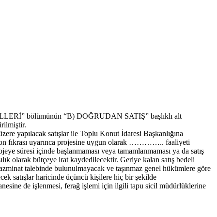
Ş USULLERİ” bölümünün “B) DOĞRUDAN SATIŞ” başlıklı alt
ilmiştir.
zere yapılacak satışlar ile Toplu Konut İdaresi Başkanlığına
n son fıkrası uyarınca projesine uygun olarak ………….. faaliyeti
 Projeye süresi içinde başlanmaması veya tamamlanmaması ya da satış
ık olarak bütçeye irat kaydedilecektir. Geriye kalan satış bedeli
eya tazminat talebinde bulunulmayacak ve taşınmaz genel hükümlere göre
ek satışlar haricinde üçüncü kişilere hiç bir şekilde
ine de işlenmesi, ferağ işlemi için ilgili tapu sicil müdürlüklerine