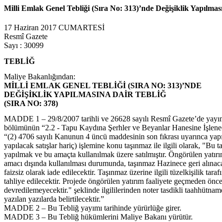
Milli Emlak Genel Tebliği (Sıra No: 313)’nde Değişiklik Yapılmas
17 Haziran 2017 CUMARTESİ
Resmî Gazete
Sayı : 30099
TEBLİĞ
Maliye Bakanlığından:
MİLLİ EMLAK GENEL TEBLİĞİ (SIRA NO: 313)’NDE
DEĞİŞİKLİK YAPILMASINA DAİR TEBLİĞ
(SIRA NO: 378)
MADDE 1 – 29/8/2007 tarihli ve 26628 sayılı Resmî Gazete’de ya
bölümünün “2.2 - Tapu Kaydına Şerhler ve Beyanlar Hanesine İşlenecek 
“(2) 4706 sayılı Kanunun 4 üncü maddesinin son fıkrası uyarınca yapıl
yapılacak satışlar hariç) işlemine konu taşınmaz ile ilgili olarak, "
yapılmak ve bu amaçta kullanılmak üzere satılmıştır. Öngörülen yatırı
amacı dışında kullanılması durumunda, taşınmaz Hazinece geri alınacak 
faizsiz olarak iade edilecektir. Taşınmaz üzerine ilgili tüzelkişilik
tahliye edilecektir. Projede öngörülen yatırım faaliyete geçmeden önce 
devredilemeyecektir." şeklinde ilgililerinden noter tasdikli taahhütna
yazılan yazılarda belirtilecektir.”
MADDE 2 – Bu Tebliğ yayımı tarihinde yürürlüğe girer.
MADDE 3 – Bu Tebliğ hükümlerini Maliye Bakanı yürütür.