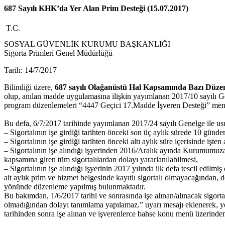
687 Sayılı KHK’da Yer Alan Prim Desteği (15.07.2017)
T.C.
SOSYAL GÜVENLİK KURUMU BAŞKANLIĞI
Sigorta Primleri Genel Müdürlüğü
Tarih: 14/7/2017
Bilindiği üzere,
687 sayılı Olağanüstü Hal Kapsamında Bazı Dü
olup, anılan madde uygulamasına ilişkin yayımlanan 2017/10 sayılı Ge
program düzenlemeleri “4447 Geçici 17.Madde İşveren Desteği” menüs
Bu defa, 6/7/2017 tarihinde yayımlanan 2017/24 sayılı Genelge ile us
– Sigortalının işe girdiği tarihten önceki son üç aylık sürede 10 günde
– Sigortalının işe girdiği tarihten önceki altı aylık süre içerisinde işte
– Sigortalının işe alındığı işyerinden 2016/Aralık ayında Kurumumuza 
kapsamına giren tüm sigortalılardan dolayı yararlanılabilmesi,
– Sigortalının işe alındığı işyerinin 2017 yılında ilk defa tescil edi
ait aylık prim ve hizmet belgesinde kayıtlı sigortalı olmayacağından, d
yönünde düzenleme yapılmış bulunmaktadır.
Bu bakımdan, 1/6/2017 tarihi ve sonrasında işe alınan/alınacak sigort
olmadığından dolayı tanımlama yapılamaz.” uyarı mesajı eklenerek, y
tarihinden sonra işe alınan ve işverenlerce bahse konu menü üzerinden