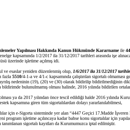
zenlemeler Yapılması Hakkında Kanun Hükmünde Kararname
ile
44
nelge kapsamında 1/2/2017 ila 31/12/2017 tarihleri arasında işe alınaca
ü üzerinde işletime açılmış idi.
ul ve esaslar yeniden düzenlenmiş olup,
1/6/2017 ila 31/12/2017 tarihle
n fazla
5510
/4-1-a ve 4/1-c kapsamında çalıştırılan sigortalı olmaması ge
n ayrılış nedeninin (19), (20) ve (30) olarak bildirilip bildirilmediğinin d
bildirimde bulunulmamış olması halinde, 2016 yılında bildirilen ortalam
lmiş olması ya da 2017 yılından önce tescil edildiği halde 2016 yılında
estek kapsamına giren tüm sigortalılardan dolayı yararlanılabilmesi,
alılar için e-Sigorta sisteminde yer alan “4447 Geçici 17.Madde İşveren
eni program işletime açılıncaya kadar bahse konu sigortalılar için ya
 tanımlanan sigortalı kayıtları da Kurumumuzca iptal edilmiştir.