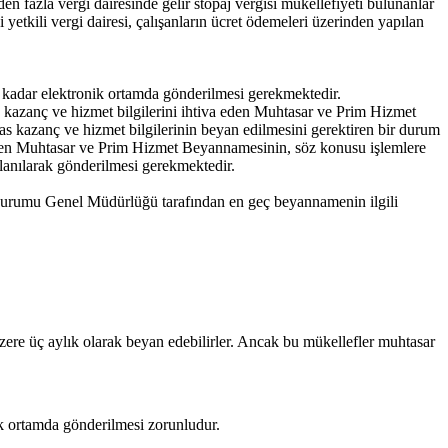
rden fazla vergi dairesinde gelir stopaj vergisi mükellefiyeti bulunanlar
yetkili vergi dairesi, çalışanların ücret ödemeleri üzerinden yapılan
 kadar elektronik ortamda gönderilmesi gerekmektedir.
 esas kazanç ve hizmet bilgilerini ihtiva eden Muhtasar ve Prim Hizmet
esas kazanç ve hizmet bilgilerinin beyan edilmesini gerektiren bir durum
reken Muhtasar ve Prim Hizmet Beyannamesinin, söz konusu işlemlere
lanılarak gönderilmesi gerekmektedir.
 Kurumu Genel Müdürlüğü tarafından en geç beyannamenin ilgili
zere üç aylık olarak beyan edebilirler. Ancak bu mükellefler muhtasar
 ortamda gönderilmesi zorunludur.