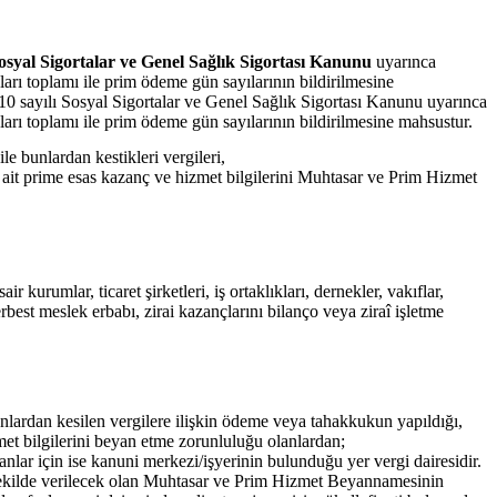
Sosyal Sigortalar ve Genel Sağlık Sigortası Kanunu
uyarınca
çları toplamı ile prim ödeme gün sayılarının bildirilmesine
0 sayılı Sosyal Sigortalar ve Genel Sağlık Sigortası Kanunu uyarınca
nçları toplamı ile prim ödeme gün sayılarının bildirilmesine mahsustur.
le bunlardan kestikleri vergileri,
ya ait prime esas kazanç ve hizmet bilgilerini Muhtasar ve Prim Hizmet
kurumlar, ticaret şirketleri, iş ortaklıkları, dernekler, vakıflar,
erbest meslek erbabı, zirai kazançlarını bilanço veya ziraî işletme
unlardan kesilen vergilere ilişkin ödeme veya tahakkukun yapıldığı,
met bilgilerini beyan etme zorunluluğu olanlardan;
lanlar için ise kanuni merkezi/işyerinin bulunduğu yer vergi dairesidir.
cek şekilde verilecek olan Muhtasar ve Prim Hizmet Beyannamesinin