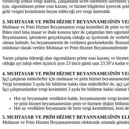
verileceği yetkili vergi dairesi, çalışanların ücret ödemeleri üzerinden 
için, sigortalıların prime esas kazanç ve hizmet bilgilerini içerecek ş
gelir vergisi kesintisinin beyan edileceği yer vergi dairesidir.
3. MUHTASAR VE PRİM HİZMET BEYANNAMESİNİN V
Muhtasar ve Prim Hizmet Beyannamesi vergi kesintileri ile prim ve hi
Biten özel bina inşaat ve ihale konusu işler ile çalıştırılan tüm sigorta
Beyannamesi, işlemlerin gerçekleşmiş olduğu ay içerisinde de verilebili
olması halinde, bu beyannamenin de verilmesi gerekmektedir. Bununla
münhasır olarak verilen Muhtasar ve Prim Hizmet Beyannamelerinde ye
Yarım çalışma ödeneği alan sigortalıların prime esas kazanç ve hizm
olduğu ayı takip eden üçüncü ayın 23 üncü günü saat 23.59’a kadar el
4. MUHTASAR VE PRİM HİZMET BEYANNAMESİNİN V
İşçi çalıştıran mükellefler için muhtasar ve prim hizmet beyannamesini
Vergi kesintisini 3 ayda bir bildirme hakkı olan mükellefler de, işçi ça
İşçi çalıştıranlardan vergi kesintisini 3 ayda bir bildirme hakkı olanla
Her ay beyanname verdikleri halde, beyannamenin vergi kesintil
ve prim hizmet beyannamesinin prim ve hizmete ilişkin bölümü
Her ay verdikleri beyanname ile hem vergi kesintilerini, hem de 
5. MUHTASAR VE PRİM HİZMET BEYANNAMESİNİN E
Muhtasar ve Prim Hizmet Beyannamesinin elektronik ortamda gönderi