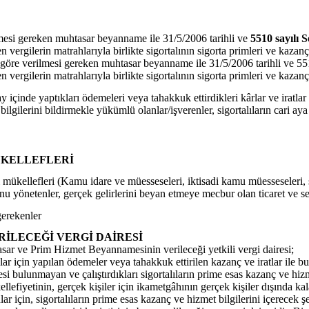
esi gereken muhtasar beyanname ile 31/5/2006 tarihli ve
5510 sayılı 
en vergilerin matrahlarıyla birlikte sigortalının sigorta primleri ve kazan
re verilmesi gereken muhtasar beyanname ile 31/5/2006 tarihli ve 551
en vergilerin matrahlarıyla birlikte sigortalının sigorta primleri ve kaza
 içinde yaptıkları ödemeleri veya tahakkuk ettirdikleri kârlar ve iratlar i
ilgilerini bildirmekle yükümlü olanlar/işverenler, sigortalıların cari a
ÜKELLEFLERİ
 mükellefleri (Kamu idare ve müesseseleri, iktisadi kamu müesseseleri, sair 
fonu yönetenler, gerçek gelirlerini beyan etmeye mecbur olan ticaret ve s
erekenler
RİLECEĞİ VERGİ DAİRESİ
sar ve Prim Hizmet Beyannamesinin verileceği yetkili vergi dairesi;
r için yapılan ödemeler veya tahakkuk ettirilen kazanç ve iratlar ile b
i bulunmayan ve çalıştırdıkları sigortalıların prime esas kazanç ve hiz
llefiyetinin, gerçek kişiler için ikametgâhının gerçek kişiler dışında ka
anlar için, sigortalıların prime esas kazanç ve hizmet bilgilerini içere