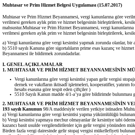
Muhtasar ve Prim Hizmet Belgesi Uygulaması (15.07.2017)
Muhtasar ve Prim Hizmet Beyannamesi, vergi kanunlarına göre verilm
verilmesi gereken aylık prim ve hizmet belgesinin birleştirilerek, kesil
mahsustur.Muhtasar ve Prim Hizmet Beyannamesi, vergi kanunlarına gö
verilmesi gereken aylık prim ve hizmet belgesinin birleştirilerek, kesil
a) Vergi kanunlarına göre vergi kesintisi yapmak zorunda olanlar, bir ay
b) 5510 sayılı Kanuna göre sigortalıların prime esas kazanç ve hizmet b
Beyannamesi ile bildirmek zorundadırlar.
I. GENEL AÇIKLAMALAR
1. MUHTASAR VE PRİM HİZMET BEYANNAMESİNİN M
Vergi kanunlarına göre vergi kesintisi yapan gelir vergisi stopajı
dernek ve vakıfların iktisadî işletmeleri, kooperatifler, yatırım 
hesabı esasına göre tespit eden çiftçiler )
5510 Sayılı Kanun madde 4/1-a’ya göre bildirimde bulunması g
2. MUHTASAR VE PRİM HİZMET BEYANNAMESİNİN VE
193 sayılı Kanunun
98/A maddesiyle verilen yetkiye istinaden Muhta
a) Vergi kanunlarına göre vergi kesintisi yapma yükümlülüğü bulunanla
b) Vergi kesintisi yapmaya mecbur olmayanlar ile kesintiye tabi ödemes
kazancı basit usulde vergilendirilenler için gelir vergisi yönünden müke
Birden fazla vergi dairesinde gelir stopaj vergisi mükellefiyeti bulun