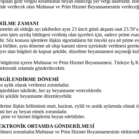
yapılan gelir vergisi kesintisinin beyan edileceği yer vergi dairesidir. Bi
ekilde verilecek olan Muhtasar ve Prim Hizmet Beyannamesinin verileceği 
ERİLME ZAMANI
zmetin ait olduğu ayı takibeden ayın 23 üncü günü akşamı saat 23.59’a
lıların işten ayrılış bildirgesi verilmiş olan işyerleri için, sadece prime
r. Söz konusu işlemlere ilişkin sigortalıların bir önceki aya ait prime 
 birlikte, aynı döneme ait olup kanuni süresi içerisinde verilmesi ge
r alan bilgileri de kapsar şekilde, düzeltme beyannamesi seçeneği kul
et bilgilerini içeren Muhtasar ve Prim Hizmet Beyannamesi, Türkiye İş
ektronik ortamda gönderilecektir.
ERGİLENDİRME DÖNEMİ
n aylık olarak verilmesi zorunludur.
lıştırdıkları takdirde, her ay beyanname vereceklerdir.
r iki şekilde beyanname düzenleyebilir.
erine ilişkin bölümünü mart, haziran, eylül ve aralık aylarında olmak ü
nü her ay beyan etmek zorundadır.
prim ve hizmet bilgilerini beyan edebilirler.
LEKTRONİK ORTAMDA GÖNDERİLMESİ
lmesi zorunludur.Muhtasar ve Prim Hizmet Beyannamesinin elektronik