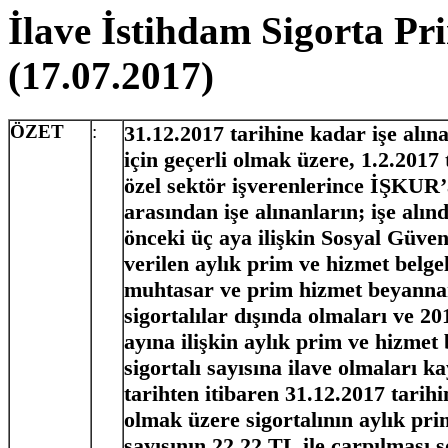
İlave İstihdam Sigorta Pr
(17.07.2017)
ÖZET
:
31.12.2017 tarihine kadar işe alına
için geçerli olmak üzere, 1.2.2017 
özel sektör işverenlerince İŞKUR’a 
arasından işe alınanların; işe alınd
önceki üç aya ilişkin Sosyal Güv
verilen aylık prim ve hizmet belge
muhtasar ve prim hizmet beyannam
sigortalılar dışında olmaları ve 20
ayına ilişkin aylık prim ve hizmet 
sigortalı sayısına ilave olmaları ka
tarihten itibaren 31.12.2017 tarihi
olmak üzere sigortalının aylık pr
sayısının 22,22 TL ile çarpılması