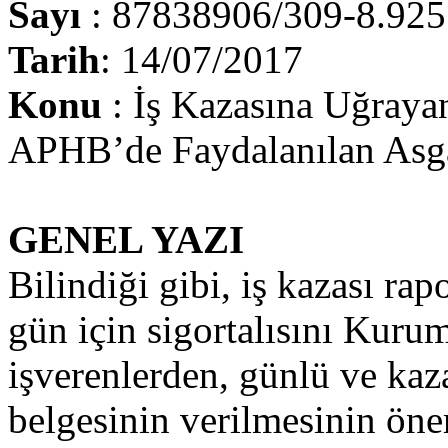
Sayı
: 87838906/309-8.925
Tarih
: 14/07/2017
Konu
: İş Kazasına Uğrayan
APHB’de Faydalanılan Asga
GENEL YAZI
Bilindiği gibi, iş kazası rap
gün için sigortalısını Kuru
işverenlerden, günlü ve kaz
belgesinin verilmesinin öne