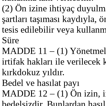
(2) Ön izine ihtiyaç duyul
şartları taşıması kaydıyla, ö
tesis edilebilir veya kullanma
Süre
MADDE 11 – (1) Yönetmelik
irtifak hakları ile verilecek
kırkdokuz yıldır.
Bedel ve hasılat payı
MADDE 12 – (1) Ön izin, ir
bedelsizdir. Bunlardan hasıl