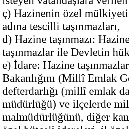
isteyen vatandaşlara verilen
ç) Hazinenin özel mülkiyet
adına tescilli taşınmazları,
d) Hazine taşınmazı: Hazin
taşınmazlar ile Devletin hük
e) İdare: Hazine taşınmazl
Bakanlığını (Millî Emlak G
defterdarlığı (millî emlak d
müdürlüğü) ve ilçelerde mi
malmüdürlüğünü, diğer kam