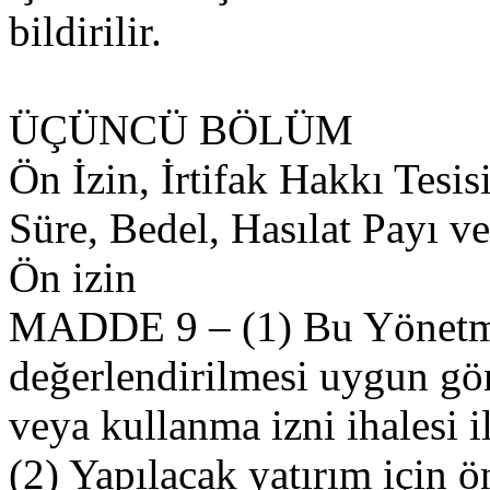
bildirilir.
ÜÇÜNCÜ BÖLÜM
Ön İzin, İrtifak Hakkı Tesis
Süre, Bedel, Hasılat Payı v
Ön izin
MADDE 9 – (1) Bu Yönetm
değerlendirilmesi uygun gör
veya kullanma izni ihalesi i
(2) Yapılacak yatırım için ö