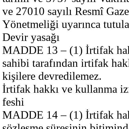
ve 27010 sayılı Resmî Gaze
Yönetmeliği uyarınca tutula
Devir yasağı
MADDE 13 – (1) İrtifak hak
sahibi tarafından irtifak ha
kişilere devredilemez.
İrtifak hakkı ve kullanma i
feshi
MADDE 14 – (1) İrtifak hak
sözleşme süresinin bitimind