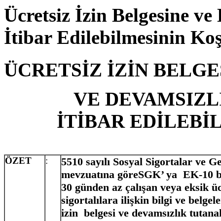
Ücretsiz İzin Belgesine v
İtibar Edilebilmesinin Koş
ÜCRETSİZ İZİN BELGE
VE DEVAMSIZL
İTİBAR EDİLEBİ
ÖZET
:
5510 sayılı Sosyal Sigortalar ve Ge
mevzuatına göre
SGK’ ya EK-10 bel
30 günden az çalışan veya eksik ü
sigortalılara ilişkin bilgi ve belge
izin belgesi ve devamsızlık tutan