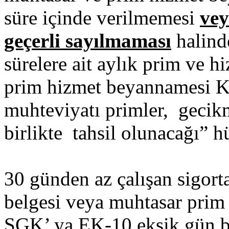
süre içinde verilmemesi
vey
geçerli sayılmaması
halinde
sürelere ait aylık prim ve 
prim hizmet beyannamesi K
muhteviyatı primler, gecik
birlikte tahsil olunacağı” h
30 günden az çalışan sigorta
belgesi veya muhtasar prim 
SGK’ ya EK-10 eksik gün bi