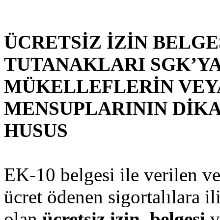
ÜCRETSİZ İZİN BELGE
TUTANAKLARI SGK’Y
MÜKELLEFLERİN VEY
MENSUPLARININ DİK
HUSUS
EK-10 belgesi ile verilen v
ücret ödenen sigortalılara il
olan
ücretsiz izin belgesi
v