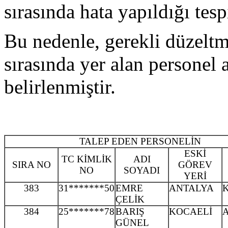
sırasında hata yapıldığı tespi
Bu nedenle, gerekli düzelt
sırasında yer alan personel 
belirlenmiştir.
TALEP EDEN PERSONELİN
ESKİ
TC KİMLİK
ADI
SIRA NO
GÖREV
NO
SOYADI
YERİ
383
31*******50
EMRE
ANTALYA
ÇELİK
384
25*******78
BARIŞ
KOCAELİ
GÜNEL