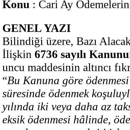
Konu
: Cari Ay Ödemelerin
GENEL YAZI
Bilindiği üzere, Bazı Alaca
İlişkin
6736 sayılı Kanun
uncu maddesinin altıncı fık
“
Bu Kanuna göre ödenmesi ge
süresinde ödenmek koşuluyla
yılında iki veya daha az ta
eksik ödenmesi hâlinde, öd