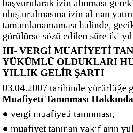
başvurularak izin alınması gereki
oluşturulmasına izin alınan yatır
tamamlanamaması halinde, geci
görülürse sözü edilen süre iki yıl
III- VERGİ MUAFİYETİ T
YÜKÜMLÜ OLDUKLARI HUS
YILLIK GELİR ŞARTI
03.04.2007 tarihinde yürürlüğe 
Muafiyeti Tanınması Hakkında
●
vergi muafiyeti tanınması,
●
muafiyet tanınan vakıfların yü