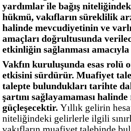
yardımlar ile bağış niteliğinde
hükmü, vakıfların süreklilik ar
halinde mevcudiyetinin ve varlı
amaçları doğrultusunda verilec
etkinliğin sağlanması amacıyla 
Vakfın kuruluşunda esas rolü oy
etkisini sürdürür. Muafiyet ta
talepte bulundukları tarihte dah
şartını sağlayamaması halinde
güçleşecektir.
Yıllık gelirin he
niteliğindeki gelirlerle ilgili sı
vakıfların muafiyet talebinde bulu