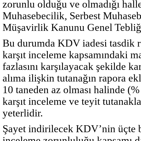
zorunlu olduğu ve olmadığı halle
Muhasebecilik, Serbest Muhaseb
Müşavirlik Kanunu Genel Tebliğle
Bu durumda KDV iadesi tasdik rap
karşıt inceleme kapsamındaki ma
fazlasını karşılayacak şekilde k
alıma ilişkin tutanağın rapora ek
10 taneden az olması halinde (%
karşıt inceleme ve teyit tutanakl
yeterlidir.
Şayet indirilecek KDV’nin üçte b
inceleme zorunluluğu kapsamı dı