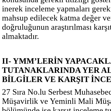
inerek inceleme yapmaları gerekm
mahsup edilecek katma değer vergi
doğruluğunun araştırılması karşı
almaktadır.
II- YMM’LERİN YAPACAKL
TUTANAKLARINDA YER A
BİLGİLER VE KARŞIT İNC
27 Sıra No.lu Serbest Muhasebec
Müşavirlik ve Yeminli Mali Müşa
bölümünde ise karşıt inceleme tu