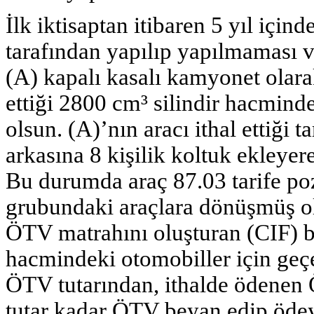
İlk iktisaptan itibaren 5 yıl içind
tarafından yapılıp yapılmaması 
(A) kapalı kasalı kamyonet olara
ettiği 2800 cm³ silindir hacminde
olsun. (A)’nın aracı ithal ettiği t
arkasına 8 kişilik koltuk ekleye
Bu durumda araç 87.03 tarife po
grubundaki araçlara dönüşmüş o
ÖTV matrahını oluşturan (CIF) b
hacmindeki otomobiller için geç
ÖTV tutarından, ithalde ödenen Ö
tutar kadar ÖTV beyan edip ödey