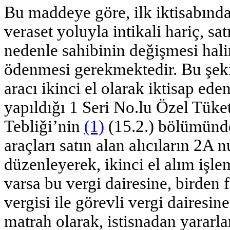
Bu maddeye göre, ilk iktisabında
veraset yoluyla intikali hariç, sat
nedenle sahibinin değişmesi hali
ödenmesi gerekmektedir. Bu şeki
aracı ikinci el olarak iktisap ede
yapıldığı 1 Seri No.lu Özel Tüke
Tebliği’nin
(1)
(15.2.) bölümünde
araçları satın alan alıcıların 2
düzenleyerek, ikinci el alım işle
varsa bu vergi dairesine, birden f
vergisi ile görevli vergi dairesi
matrah olarak, istisnadan yararla