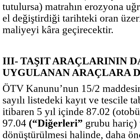
tutulursa) matrahın erozyona uğr
el değiştirdiği tarihteki oran üze
maliyeyi kâra geçirecektir.
III- TAŞIT ARAÇLARININ
UYGULANAN ARAÇLARA 
ÖTV Kanunu’nun 15/2 maddesinin
sayılı listedeki kayıt ve tescile t
itibaren 5 yıl içinde 87.02 (otob
97.04
(“Diğerleri”
grubu hariç) 
dönüştürülmesi halinde, daha ö