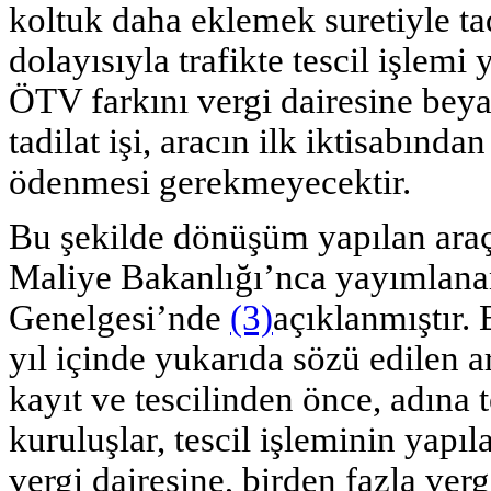
koltuk daha eklemek suretiyle tad
dolayısıyla trafikte tescil işlemi 
ÖTV farkını vergi dairesine bey
tadilat işi, aracın ilk iktisabında
ödenmesi gerekmeyecektir.
Bu şekilde dönüşüm yapılan araçl
Maliye Bakanlığı’nca yayımlanan
Genelgesi’nde
(3)
açıklanmıştır. 
yıl içinde yukarıda sözü edilen a
kayıt ve tescilinden önce, adına t
kuruluşlar, tescil işleminin yapıl
vergi dairesine, birden fazla verg