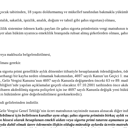
çocuk tabirinden, 18 yaşını doldurmamış ve mükellef tarafından bakmakla yükümlü ol
lık, sakatlık, işsizlik, analık, doğum ve tahsil gibi şahıs sigortası) olması,
ilik sistemine ödenen katkı payları ile şahıs sigorta primlerinin vergi matrahının 
er alan hüküm uyarınca emeklilik branşında ruhsat almış şirketlerden olması, şahıs
 veya makbuzla belgelendirilmesi,
lması gerekir.
 sigorta primi genellikle aylık dönemler itibariyle hesaplanarak ödendiğinden, öde
rda herhangi bir kayba neden olmamak bakımından, 4697 sayılı Kanun’un Geçici 1. ma
rak, Gelir Vergisi Kanunu’nun 4697 sayılı Kanunla değişmeden önceki 63 ve 89. madd
ebliğleri’nde yapılan açıklamalar geçerli olacaktır. 07.10.2001 tarihinden önce ak
tibaren akdedilmiş sigorta poliçeleri için ise 4697 sayılı Kanunla değişik yeni 
 ayrı hükümlere göre değerlendirilmesi gerekmektedir.).
i gelirlerinden indirilir.
Gelir Vergisi Genel Tebliği’nin ücret matrahının tayininde nazara alınacak diğer in
ilebilmesi için belirlenen kurallar aynı olup; şahıs sigorta priminin birkaç aylık
abı hissesi olarak hesaplanan emekli aidatı veya sigorta primi tutarını aşmaması şar
 ayda dahil olmak üzere ödemenin ilişkin olduğu müteakip aylarda ücretin matrah