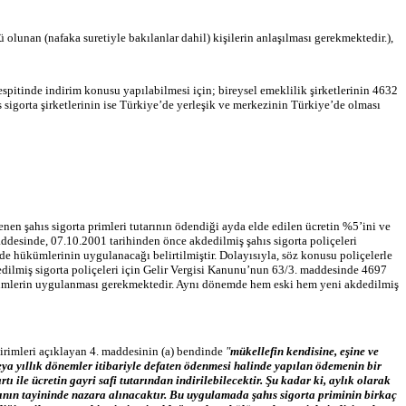
unan (nafaka suretiyle bakılanlar dahil) kişilerin anlaşılması gerekmektedir.),
tespitinde indirim konusu yapılabilmesi için; bireysel emeklilik şirketlerinin 4632
 sigorta şirketlerinin ise Türkiye’de yerleşik ve merkezinin Türkiye’de olması
nen şahıs sigorta primleri tutarının ödendiği ayda elde edilen ücretin %5’ini ve
ddesinde, 07.10.2001 tarihinden önce akdedilmiş şahıs sigorta poliçeleri
e hükümlerinin uygulanacağı belirtilmiştir. Dolayısıyla, söz konusu poliçelerle
dedilmiş sigorta poliçeleri için Gelir Vergisi Kanunu’nun 63/3. maddesinde 4697
hükümlerin uygulanması gerekmektedir. Aynı dönemde hem eski hem yeni akdedilmiş
dirimleri açıklayan 4. maddesinin (a) bendinde
"
mükellefin kendisine, eşine ve
 veya yıllık dönemler itibariyle defaten ödenmesi halinde yapılan ödemenin bir
tı ile ücretin gayri safi tutarından indirilebilecektir. Şu kadar ki, aylık olarak
ının tayininde nazara alınacaktır. Bu uygulamada şahıs sigorta priminin birkaç