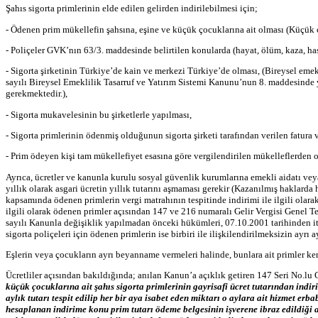
Şahıs sigorta primlerinin elde edilen gelirden indirilebilmesi için;
- Ödenen prim mükellefin şahsına, eşine ve küçük çocuklarına ait olması (Küçük 
- Poliçeler GVK’nın 63/3. maddesinde belirtilen konularda (hayat, ölüm, kaza, hasta
- Sigorta şirketinin Türkiye’de kain ve merkezi Türkiye’de olması, (Bireysel emekl
sayılı Bireysel Emeklilik Tasarruf ve Yatırım Sistemi Kanunu’nun 8. maddesinde y
gerekmektedir.),
- Sigorta mukavelesinin bu şirketlerle yapılması,
- Sigorta primlerinin ödenmiş olduğunun sigorta şirketi tarafından verilen fatura
- Prim ödeyen kişi tam mükellefiyet esasına göre vergilendirilen mükelleflerden o
Ayrıca, ücretler ve kanunla kurulu sosyal güvenlik kurumlarına emekli aidatı veya
yıllık olarak asgari ücretin yıllık tutarını aşmaması gerekir (Kazanılmış hakla
kapsamında ödenen primlerin vergi matrahının tespitinde indirimi ile ilgili ola
ilgili olarak ödenen primler açısından 147 ve 216 numaralı Gelir Vergisi Genel T
sayılı Kanunla değişiklik yapılmadan önceki hükümleri, 07.10.2001 tarihinden i
sigorta poliçeleri için ödenen primlerin ise birbiri ile ilişkilendirilmeksizin ayrı
Eşlerin veya çocukların ayrı beyanname vermeleri halinde, bunlara ait primler kend
Ücretliler açısından bakıldığında; anılan Kanun’a açıklık getiren 147 Seri No.lu 
küçük çocuklarına ait şahıs sigorta primlerinin gayrisafi ücret tutarından indir
aylık tutarı tespit edilip her bir aya isabet eden miktarı o aylara ait hizmet erb
hesaplanan indirime konu prim tutarı ödeme belgesinin işverene ibraz edildiği