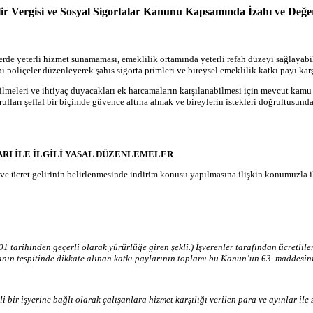
elir Vergisi ve Sosyal Sigortalar Kanunu Kapsamında İzahı ve Değer
lerde yeterli hizmet sunamaması, emeklilik ortamında yeterli refah düzeyi sağlayab
 gibi poliçeler düzenleyerek şahıs sigorta primleri ve bireysel emeklilik katkı payı k
bilmeleri ve ihtiyaç duyacakları ek harcamaların karşılanabilmesi için mevcut kamu
arrufları şeffaf bir biçimde güvence altına almak ve bireylerin istekleri doğrultusu
LARI İLE İLGİLİ YASAL DÜZENLEMELER
nç ve ücret gelirinin belirlenmesinde indirim konusu yapılmasına ilişkin konumuzla
 tarihinden geçerli olarak yürürlüğe giren şekli.) İşverenler tarafından ücretliler
hının tespitinde dikkate alınan katkı paylarının toplamı bu Kanun’un 63. maddesini
i bir işyerine bağlı olarak çalışanlara hizmet karşılığı verilen para ve ayınlar ile