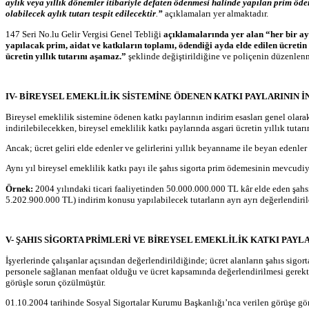
aylık veya yıllık dönemler itibariyle defaten ödenmesi halinde yapılan prim öd
olabilecek aylık tutarı tespit edilecektir
.
”
açıklamaları yer almaktadır.
147 Seri No.lu Gelir Vergisi Genel Tebliği
açıklamalarında yer alan “her bir aya
yapılacak prim, aidat ve katkıların toplamı, ödendiği ayda elde edilen ücretin 
ücretin yıllık tutarını aşamaz.”
şeklinde değiştirildiğine ve poliçenin düzenlenm
IV- BİREYSEL EMEKLİLİK SİSTEMİNE ÖDENEN KATKI PAYLARININ İ
Bireysel emeklilik sistemine ödenen katkı paylarının indirim esasları genel olarak 
indirilebilecekken, bireysel emeklilik katkı paylarında asgari ücretin yıllık tut
Ancak; ücret geliri elde edenler ve gelirlerini yıllık beyanname ile beyan edenle
Aynı yıl bireysel emeklilik katkı payı ile şahıs sigorta prim ödemesinin mevcudiy
Örnek:
2004 yılındaki ticari faaliyetinden 50.000.000.000 TL kâr elde eden şahsı
5.202.900.000 TL) indirim konusu yapılabilecek tutarların ayrı ayrı değerlendiri
V- ŞAHIS SİGORTA PRİMLERİ VE BİREYSEL EMEKLİLİK KATKI PAY
İşyerlerinde çalışanlar açısından değerlendirildiğinde; ücret alanların şahıs sig
personele sağlanan menfaat olduğu ve ücret kapsamında değerlendirilmesi gerek
görüşle sorun çözülmüştür.
01.10.2004 tarihinde Sosyal Sigortalar Kurumu Başkanlığı’nca verilen görüşe gö