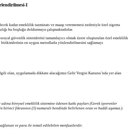
lendirilmesi-I
ilecek kadar emeklilik tazminatı ve maaşı verememesi nedeniyle özel sigorta
arşılığı bu boşluğu doldurmaya çalışmaktadırlar.
 sosyal güvenlik sistemlerini tamamlayıcı olmak üzere oluşturulan özel emeklilik
nda birikimlerinin en uygun metodlarla yönlendirilmesini sağlamayı
 ilgili olan, uygulamada dikkate alacağımız Gelir Vergisi Kanunu’nda yer alan
 adına bireysel emeklilik sistemine ödenen katkı payları (Gerek işverenler
n birinci fıkrasının (3) numaralı bendinde belirlenen oran ve haddi aşamaz.).
 sağlanan ve para ile temsil edilebilen menfaatlerdir.