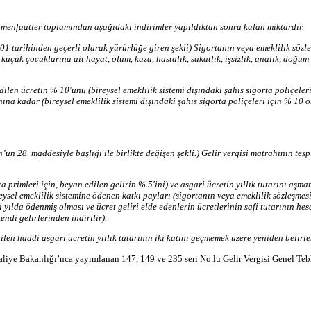
n menfaatler toplamından aşağıdaki indirimler yapıldıktan sonra kalan miktardır.
01 tarihinden geçerli olarak yürürlüğe giren şekli) Sigortanın veya emeklilik sözl
 küçük çocuklarına ait hayat, ölüm, kaza, hastalık, sakatlık, işsizlik, analık, doğum
ilen ücretin % 10'unu (bireysel emeklilik sistemi dışındaki şahıs sigorta poliçeleri
na kadar (bireysel emeklilik sistemi dışındaki şahıs sigorta poliçeleri için % 10 or
n 28. maddesiyle başlığı ile birlikte değişen şekli.) Gelir vergisi matrahının tesp
ta primleri için, beyan edilen gelirin % 5'ini) ve asgari ücretin yıllık tutarını aşm
bireysel emeklilik sistemine ödenen katkı payları (sigortanın veya emeklilik sözleşm
ği yılda ödenmiş olması ve ücret geliri elde edenlerin ücretlerinin safi tutarının h
ndi gelirlerinden indirilir).
len haddi asgari ücretin yıllık tutarının iki katını geçmemek üzere yeniden belirle
iye Bakanlığı’nca yayımlanan 147, 149 ve 235 seri No.lu Gelir Vergisi Genel Tebliğ