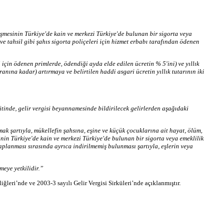
eşmesinin Türkiye'de kain ve merkezi Türkiye'de bulunan bir sigorta veya
 ve tahsil gibi şahıs sigorta poliçeleri için hizmet erbabı tarafından ödenen
 için ödenen primlerde, ödendiği ayda elde edilen ücretin % 5'ini) ve yıllık
anına kadar) artırmaya ve belirtilen haddi asgari ücretin yıllık tutarının iki
itinde, gelir vergisi beyannamesinde bildirilecek gelirlerden aşağıdaki
amak şartıyla, mükellefin şahsına, eşine ve küçük çocuklarına ait hayat, ölüm,
esinin Türkiye'de kain ve merkezi Türkiye'de bulunan bir sigorta veya emeklilik
esaplanması sırasında ayrıca indirilmemiş bulunması şartıyla, eşlerin veya
meye yetkilidir.”
leri’nde ve 2003-3 sayılı Gelir Vergisi Sirküleri’nde açıklanmıştır.