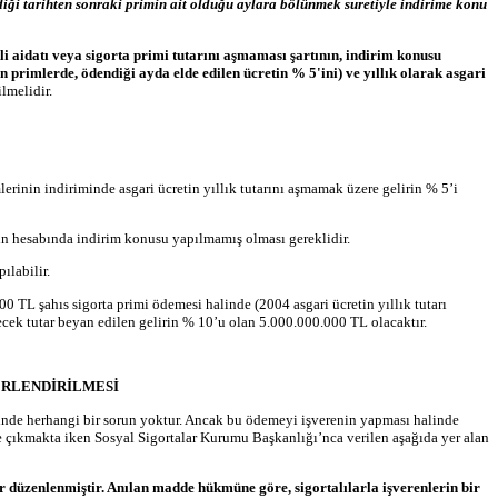
diği tarihten sonraki primin ait olduğu aylara bölünmek suretiyle indirime konu
i aidatı veya sigorta primi tutarını aşmaması şartının, indirim konusu
n primlerde, ödendiği ayda elde edilen ücretin % 5'ini) ve yıllık olarak asgari
lmelidir.
lerinin indiriminde asgari ücretin yıllık tutarını aşmamak üzere gelirin % 5’i
ının hesabında indirim konusu yapılmamış olması gereklidir.
ılabilir.
 TL şahıs sigorta primi ödemesi halinde (2004 asgari ücretin yıllık tutarı
ecek tutar beyan edilen gelirin % 10’u olan 5.000.000.000 TL olacaktır.
ERLENDİRİLMESİ
halinde herhangi bir sorun yoktur. Ancak bu ödemeyi işverenin yapması halinde
çıkmakta iken Sosyal Sigortalar Kurumu Başkanlığı’nca verilen aşağıda yer alan
 düzenlenmiştir. Anılan madde hükmüne göre, sigortalılarla işverenlerin bir