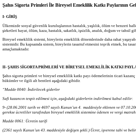
Şahıs Sigorta Primleri İle Bireysel Emeklilik Katkı Paylarının G
I- GİRİŞ
Ülkemizde sosyal güvenlik kuruluşlarının hastalık, yaşlılık, ölüm ve benzeri hal
şirketleri hayat, ölüm, kaza, hastalık, sakatlık, işsizlik, analık, doğum ve tahsil
Bireysel emeklilik sistemi, bireylerin emeklilik dönemlerinde daha rahat yaşaya
sistemidir. Bu kapsamda sistem, bireylerin tasarruf etmesini teşvik etmek, bu tas
amaçlamaktadır.
II- ŞAHIS SİGORTA PRİMLERİ VE BİREYSEL EMEKLİLİK KATKI PAY
Şahıs sigorta primleri ve bireysel emeklilik katkı payı ödemelerinin ticari kaza
hükümler ve ilgili alt bentleri aşağıdaki gibidir.
“Madde 0040: İndirilecek giderler
Safi kazancın tespit edilmesi için, aşağıdaki giderlerin indirilmesi kabul edilir:
9- (28.06.2001 tarih ve 4697 sayılı Kanun’un 4. maddesiyle eklenen ve 07.10.2001
gerekse ücretliler tarafından bireysel emeklilik sistemine ödenen ve vergi matra
Madde 0061: Ücretin tarifi
(2361 sayılı Kanun’un 43. maddesiyle değişen şekli.) Ücret, işverene tabi ve belirl