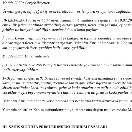
Madde 0063: Gerçek ücretler
Ücretin gerçek safi değeri işveren tarafından verilen para ve ayınlarla sağlana
III- (28.06.2001 tarih ve 4697 sayılı Kanun’un 4. maddesiyle değişen ve 10.07.20
emeklilik şirketi nezdinde akdedilmiş olması şartıyla; ücretlinin şahsına, eşine ve
primler ile bireysel emeklilik sistemine ödenen katkı payları,
İndirim konusu yapılacak prim, aidat ve katkıların toplamı, ödendiği ayda elde ed
olarak asgari ücretin yıllık tutarını aşamaz. Bakanlar Kurulu bu oranı % 20 oranı
katını geçmemek üzere yeniden belirlemeye yetkilidir.
Madde 0089: Diğer indirimler
(31.07.2004 tarih ve 25539 sayılı Resmi Gazete'de yayımlanan 5228 sayılı Kanun’u
indirimler yapılabilir:
1- Beyan edilen gelirin % 10'unu (bireysel emeklilik sistemi dışındaki şahıs sigor
kaza, hastalık, sakatlık, analık, doğum ve tahsil gibi şahıs sigorta primleri ile 
şirketi nezdinde akdedilmiş olması, prim ve katkı tutarlarının gelirin elde edildi
çocukların ayrı beyanname vermeleri halinde, bunlara ait prim ve katkı payları ke
Bakanlar Kurulu bu bentte yer alan oranları bir katına kadar artırmaya ve belirti
Yukarıda belirtilen Kanun hükümlerinin uygulanmasına ilişkin usul ve esaslar Mal
III- ŞAHIS SİGORTA PRİMLERİNDEKİ İNDİRİM ESASLARI