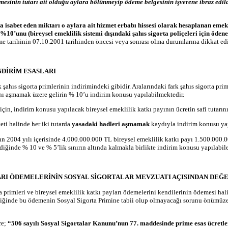
emesinin tutarı ait olduğu aylara bölünmeyip ödeme belgesinin işverene ibraz edil
 isabet eden miktarı o aylara ait hizmet erbabı hissesi olarak hesaplanan emekl
%10’unu (bireysel emeklilik sistemi dışındaki şahıs sigorta poliçeleri için ödene
e tarihinin 07.10.2001 tarihinden öncesi veya sonrası olma durumlarına dikkat edi
NDİRİM ESASLARI
şahıs sigorta primlerinin indirimindeki gibidir. Aralarındaki fark şahıs sigorta prim
arını aşmamak üzere gelirin % 10’u indirim konusu yapılabilmektedir.
r için, indirim konusu yapılacak bireysel emeklilik katkı payının ücretin safi tutar
eti halinde her iki tutarda
yasadaki hadleri aşmamak
kaydıyla indirim konusu yap
n 2004 yılı içerisinde 4.000.000.000 TL bireysel emeklilik katkı payı 1.500.000.000
ldiğinde % 10 ve % 5’lik sınırın altında kalmakla birlikte indirim konusu yapılabil
LARI ÖDEMELERİNİN SOSYAL SİGORTALAR MEVZUATI AÇISINDAN DEĞ
orta primleri ve bireysel emeklilik katkı payları ödemelerini kendilerinin ödemesi 
tiğinde bu ödemenin Sosyal Sigorta Primine tabii olup olmayacağı sorunu önümüze 
re;
“506 sayılı Sosyal Sigortalar Kanunu’nun 77. maddesinde prime esas ücretler