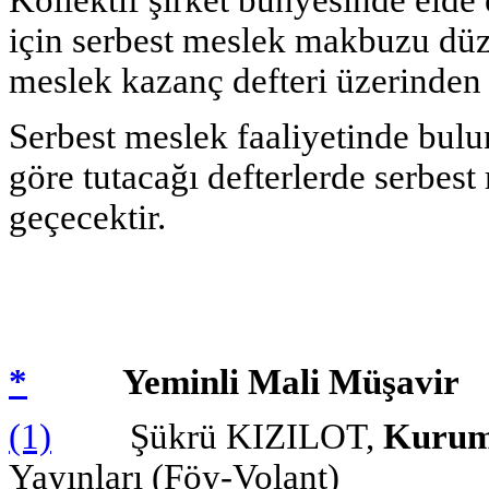
Kollektif şirket bünyesinde elde
için serbest meslek makbuzu düz
meslek kazanç defteri üzerinden t
Serbest meslek faaliyetinde bulun
göre tutacağı defterlerde serbest
geçecektir.
*
Yeminli Mali Müşavir
(1)
Şükrü KIZILOT,
Kuruml
Yayınları (Föy-Volant)