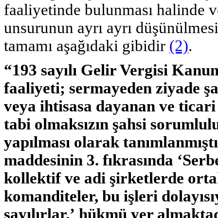
faaliyetinde bulunması halinde 
unsurunun ayrı ayrı düşünülmesi 
tamamı aşağıdaki gibidir
(2)
.
“193 sayılı Gelir Vergisi Kanu
faaliyeti; sermayeden ziyade şa
veya ihtisasa dayanan ve ticari
tabi olmaksızın şahsi sorumlul
yapılması olarak tanımlanmıştı
maddesinin 3. fıkrasında
‘Serb
kollektif ve adi şirketlerde ort
komanditeler, bu işleri dolayıs
sayılırlar.’
hükmü yer almaktad