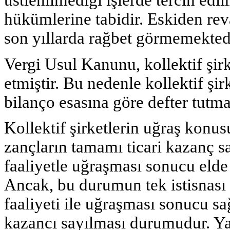
üstlenilmediği işlerde tercih edi
hükümlerine tabidir. Eskiden rev
son yıllarda rağbet görmemekted
Vergi Usul Kanunu, kollektif şir­k
etmiştir. Bu nedenle kollektif şir
bilanço esasına göre defter tutm
Kollektif şirketlerin uğraş konus
zançların tamamı ticari kazanç sa­y
faaliyetle uğraşması sonucu elde e
Ancak, bu durumun tek istisnası k
faaliyeti ile uğraşması sonucu s
kazancı sayılması durumudur. Yan