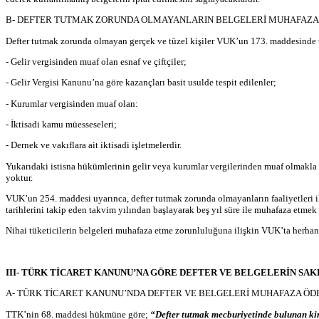
B- DEFTER TUTMAK ZORUNDA OLMAYANLARIN BELGELERİ MUHAFAZA
Defter tutmak zorunda olmayan gerçek ve tüzel kişiler VUK’un 173. maddesinde te
- Gelir vergisinden muaf olan esnaf ve çiftçiler;
- Gelir Vergisi Kanunu’na göre kazançları basit usulde tespit edilenler;
- Kurumlar vergisinden muaf olan:
- İktisadi kamu müesseseleri;
- Dernek ve vakıflara ait iktisadi işletmelerdir.
Yukarıdaki istisna hükümlerinin gelir veya kurumlar vergilerinden muaf olmakla be
yoktur.
VUK’un 254. maddesi uyarınca, defter tutmak zorunda olmayanların faaliyetleri il
tarihlerini takip eden takvim yılından başlayarak beş yıl süre ile muhafaza etmek 
Nihai tüketicilerin belgeleri muhafaza etme zorunluluğuna ilişkin VUK’ta herh
III- TÜRK TİCARET KANUNU’NA GÖRE DEFTER VE BELGELERİN SA
A- TÜRK TİCARET KANUNU’NDA DEFTER VE BELGELERİ MUHAFAZA ÖD
TTK’nin 68. maddesi hükmüne göre;
“Defter tutmak mecburiyetinde bulunan kims