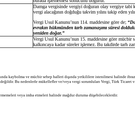
burada işlememesi sonucunu doğurur.
Damga vergisinde vergiyi doğuran olay vergiye tabi 
vergi alacağının doğduğu takvim yılını takip eden yıl
Vergi Usul Kanunu’nun 114. maddesine göre de;
“Da
evrakın hükmünden tarh zamanaşımı süresi dolduktan
yeniden doğar.”
Vergi Usul Kanunu’nun 15. maddesine göre mücbir se
kalkıncaya kadar süreler işlemez. Bu takdirde tarh za
şında kaybolma ve mücbir sebep halleri dışında yetkililere istenilmesi halinde ibr
eğildir. Bu nedenlerle mükellefler ve/veya vergi sorumluları Vergi, Türk Ticaret ve
dememeleri veya imha etmeleri halinde mağdur duruma düşebileceklerdir.