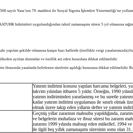
ak 506 sayılı Yasa’nın 79. maddesi ile Sosyal Sigorta İşlemleri Yönetmeliği’ne yol
 AATUHK hükümleri uygulandığından tahsil zamanaşımı süresi 5 yıl olmasına rağmen
 izahı yapılan şekilde olmasına karşın bazı hallerde (özellikle vergi yasalarımızda) b
 ilkeden ayrılan durumlar ve özellik arz eden hususlara dikkat edilmelidir.
in ibrazında yasalarda belirlenen sürelerin aşıldığı hususuna dikkat edilmelidir. Bun
Yatırım indirimi konusu yapılan harcama belgeleri, y
takvim yılından itibaren 5 yıldır. Örneğin, 1990 yılınd
yatırım indiriminden yararlanmış ve bu suretle yatır
kadar yatırım indirimi uygulaması ile sınırlı olmak üze
olmak üzere takip eden yılların defter ve yatırım indi
Geçmiş yıllar zararının mahsubu yapıldığında, zararın
ve belgelerin muhafaza ve ibraz süresi bu zararın mahs
zararını 1999 yılında mahsup eden mükellef, 1994 ve i
ile ilgili beş yıllık zamanaşımı süresinin sonu olan 3