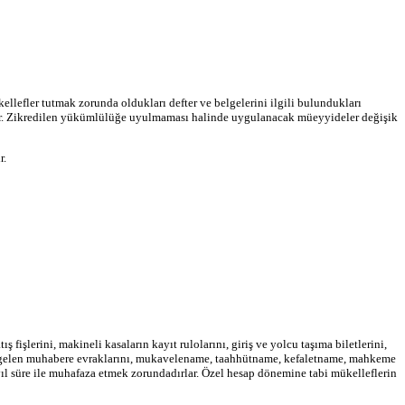
efler tutmak zorunda oldukları defter ve belgelerini ilgili bu­lundukları
ler. Zikredilen yükümlülüğe uyulmaması halinde uy­gulanacak müeyyideler değişik
r.
ış fişlerini, makineli kasaların kayıt rulolarını, giriş ve yolcu taşıma biletlerini,
n ve gelen muhabere evraklarını, mukavelename, taahhütname, kefaletname, mahkeme
 yıl süre ile muhafaza etmek zorundadırlar. Özel hesap dönemine tabi mükelleflerin