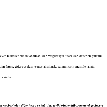
eyen mükelleflerin muaf olmadıkları vergiler için tutacakları defterlere şümulü
ı fatura, gider pusulası ve müstahsil makbuzlarını tarih sırası ile tanzim
maktadır.
ı mecburi olan diğer hesap ve kağıtları tarihlerinden itibaren on yıl geçinceye