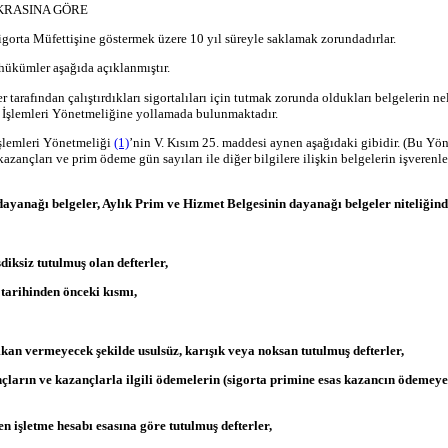
IKRASINA GÖRE
de Sigorta Müfettişine göstermek üzere 10 yıl süreyle saklamak zorundadırlar.
i hükümler aşağıda açıklanmıştır.
er tarafından çalıştırdıkları sigortalıları için tutmak zorunda oldukları belgelerin 
ta İşlemleri Yönetmeliğine yollamada bulunmaktadır.
İşlemleri Yönetmeliği
(1)
’nin V. Kısım 25. maddesi aynen aşağıdaki gibidir. (Bu Yöne
an kazançları ve prim ödeme gün sayıları ile diğer bilgilere ilişkin belgelerin işver
ayanağı belgeler, Aylık Prim ve Hizmet Belgesinin dayanağı belgeler niteliğinde
iksiz tutulmuş olan defterler,
k tarihinden önceki kısmı,
mkan vermeyecek şekilde usulsüz, karışık veya noksan tutulmuş defterler,
ançların ve kazançlarla ilgili ödemelerin (sigorta primine esas kazancın ödemey
n işletme hesabı esasına göre tutulmuş defterler,