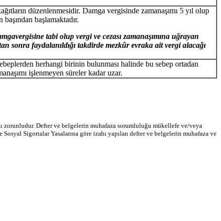
kağıtların düzenlenmesidir. Damga vergisinde zamanaşımı
5 yıl olup
ın başından başlamaktadır.
mgavergisine tabi olup vergi ve cezası zamanaşımına uğrayan
 sonra faydalanıldığı takdirde mezkûr evraka ait vergi alacağı
beplerden herhangi birinin bulunması halinde bu sebep ortadan
manaşımı işlenmeyen süreler kadar uzar.
azı zorunludur. Defter ve belgelerin muhafaza sorumluluğu mükellefe ve/veya
 Sosyal Sigortalar Yasalarına göre izahı yapılan defter ve belgelerin muhafaza ve