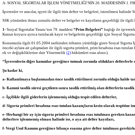
A- SOSYAL SİGORTALAR İŞLEM YÖNETMELİĞİ’NİN 26. MADDESİNİN 1. F
İşverenler ve aracılar, işyeri ile ilgili tüm defter ve belgeleri, istenilmesi halin
SSK yönünden ibrazı zorunlu defter ve belgeler ve kayıtların geçerliliği ile ilgil
1-
Sosyal Sigortalar Yasası’nın 79. maddesi
“Prim Belgeleri”
başlığı ile işverenl
Kanun koyucu ayrıca tutulacak kayıt ve belgelerin geçerliliği için Sosyal Sigor
Konumuzla ilgili 01.05.2004 tarihinden itibaren yürürlüğe giren Sosyal Sigorta 
önceki aylara ait çalışmaları ile ilgili sigorta primleri, prim hesabına esas tutul
ek ve değişikliklerine dair Yönetmelik
(2)
hükümleri esas alınır.).
“İşverenlerin diğer kanunlar gereğince tutmak zorunda oldukları defterlerle d
Şu kadar ki,
a- Kullanılmaya başlanmadan önce tasdik ettirilmesi zorunlu olduğu halde tasd
b- Kanuni tasdik süresi geçtikten sonra tasdik ettirilmiş olan defterlerin tasdi
c- İşçilikle ilgili giderlerin işlenmemiş olduğu tespit edilen defterler,
d- Sigorta primleri hesabına esas tutulan kazançların kesin olarak tespitine i
e- Herhangi bir ay için sigorta primleri hesabına esas tutulması gereken kaz
defterlere işlenmemiş olması halinde ise, o aya ait defter kayıtları,
f- Vergi Usul Kanunu gereğince bilanço esasına göre defter tutulması gerekirke