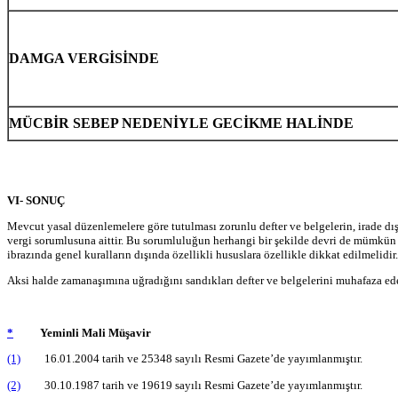
DAMGA VERGİSİNDE
MÜCBİR SEBEP NEDENİYLE GECİKME HALİNDE
VI- SONUÇ
Mevcut yasal düzenlemelere göre tutulması zorunlu defter ve belgelerin, irade dı
vergi sorumlusuna aittir. Bu sorumluluğun herhangi bir şekilde devri de mümkün d
ibrazında genel kuralların dışında özellikli hususlara özellikle dikkat edilmelidir.
Aksi halde zamanaşımına uğradığını sandıkları defter ve belgelerini muhafaza e
*
Yeminli Mali Müşavir
(1)
16.01.2004 tarih ve 25348 sayılı Resmi Gazete’de yayımlanmıştır.
(2)
30.10.1987 tarih ve 19619 sayılı Resmi Gazete’de yayımlanmıştır.