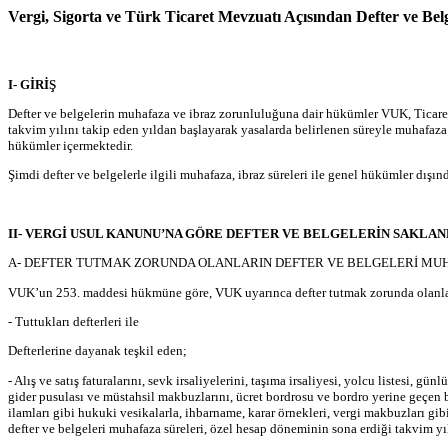
Vergi, Sigorta ve Türk Ticaret Mevzuatı Açısından Defter ve Be
I- GİRİŞ
Defter ve belgelerin muhafaza ve ibraz zorunluluğuna dair hükümler VUK, Ticaret 
takvim yılını takip eden yıldan başlayarak yasalarda belirlenen süreyle muha­f
hükümler içermektedir.
Şimdi defter ve belgelerle ilgili muhafaza, ibraz süreleri ile genel hükümler dışınd
II- VERGİ USUL KANUNU’NA GÖRE DEFTER VE BELGELERİN SAKLANM
A- DEFTER TUTMAK ZORUNDA OLANLARIN DEFTER VE BELGELERİ MU
VUK’un 253. maddesi hükmüne göre, VUK uyarınca defter tutmak zorunda olanla
- Tuttukları defterleri ile
Defterlerine dayanak teşkil eden;
- Alış ve satış faturalarını, sevk irsaliyelerini, taşıma irsaliyesi, yolcu listesi, g
gider pusulası ve müstahsil makbuzlarını, ücret bordrosu ve bordro yerine geçen
ilamları gibi hukuki vesikalarla, ihbarname, karar örnekleri, vergi makbuzları gi
defter ve belgeleri muhafaza süreleri, özel hesap döneminin sona erdiği takvim yılı