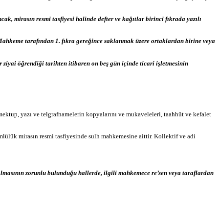
cak, mirasın resmi tasfiyesi halinde defter ve kağıtlar birinci fıkrada yazılı
li Mahkeme tarafından 1. fıkra gereğince saklanmak üzere ortaklardan birine veya
 ziyai öğrendiği tarihten itibaren on beş gün içinde ticari işletmesinin
ığı mektup, yazı ve telgrafnamelerin kopyalarını ve mukaveleleri, taahhüt ve kefalet
mlülük mirasın resmi tasfiyesinde sulh mahkemesine aittir. Kollektif ve adi
ılmasının zorunlu bulunduğu hallerde, ilgili mahkemece re’sen veya taraflardan