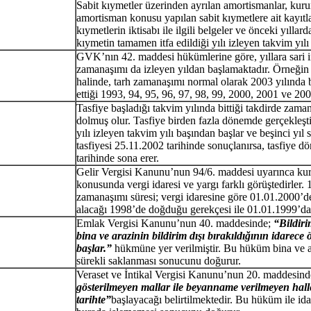
Sabit kıymetler üzerinden ayrılan amortismanlar, kuru
amortisman konusu yapılan sabit kıymetlere ait kayıtla
kıymetlerin iktisabı ile ilgili belgeler ve önceki yıll
kıymetin tamamen itfa edildiği yılı izleyen takvim yılı
GVK’nın 42. maddesi hükümlerine göre, yıllara sari in
zamanaşımı da izleyen yıldan başlamaktadır. Örneğin 19
halinde, tarh zamanaşımı normal olarak 2003 yılında b
ettiği 1993, 94, 95, 96, 97, 98, 99, 2000, 2001 ve 200
Tasfiye başladığı takvim yılında bittiği takdirde zama
dolmuş olur. Tasfiye birden fazla dönemde gerçekleşti
yılı izleyen takvim yılı başından başlar ve beşinci yı
tasfiyesi 25.11.2002 tarihinde sonuçlanırsa, tasfiye 
tarihinde sona erer.
Gelir Vergisi Kanunu’nun 94/6. maddesi uyarınca kur
konusunda vergi idaresi ve yargı farklı görüştedirler.
zamanaşımı süresi; vergi idaresine göre 01.01.2000’d
alacağı 1998’de doğduğu gerekçesi ile 01.01.1999’da
Emlak Vergisi Kanunu’nun 40. maddesinde;
“Bildiri
bina ve arazinin bildirim dışı bırakıldığının idarece 
başlar.”
hükmüne yer verilmiştir. Bu hüküm bina ve a
sürekli saklanması sonucunu doğurur.
Veraset ve İntikal Vergisi Kanunu’nun 20. maddesinde 
gösterilmeyen mallar ile beyanname verilmeyen halle
tarihte”
başlayacağı belirtilmektedir. Bu hüküm ile id