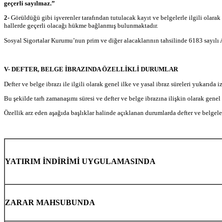
geçerli sayılmaz.”
2-
Görüldüğü gibi işverenler tarafından tutulacak kayıt ve belgelerle ilgili olar
hallerde geçerli olacağı hükme bağlanmış bulunmaktadır.
Sosyal Sigortalar Kurumu’nun prim ve diğer alacaklarının tahsilinde 6183 sayılı
V- DEFTER, BELGE İBRAZINDA ÖZELLİKLİ DURUMLAR
Defter ve belge ibrazı ile ilgili olarak genel ilke ve yasal ibraz süreleri yukarıda
Bu şekilde tarh zamanaşımı süresi ve defter ve belge ibrazına ilişkin olarak genel
Özellik arz eden aşağıda başlıklar halinde açıklanan durumlarda defter ve belgeler
YATIRIM İNDİRİMİ UYGULAMASINDA
ZARAR MAHSUBUNDA