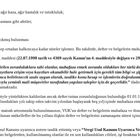
ağır kaza, ağır hastalık ve tutukluluk;
asması gibi afetler;
n çıkmış bulunması
 ortadan kalkıncaya kadar süreler işlemez. Bu takdirde, defter ve belgelerin muhaf
 maddesi (
22.07.1998 tarih ve 4369 sayılı Kanun’un 4. maddesiyle değişen ve 29
irilen zorunluluklara tabi olanlar, muhafaza etmek zorunda oldukları her türlü de
kayıtlara erişim veya kayıtları okunabilir hale getirmek için gerekli tüm bilgi ve 
ca belirlenecek usule uygun olarak, tasdike konu hesap ve işlemlerin doğrulanması
cıyla yeminli mali müşavirler tarafından yapılan talepler için de geçerlidir.”
ifades
amaktadır.
ariyle yürürlükten kaldırılan ancak defter tutma zorunluluğunun bulunduğu 01.01.1
bulundukları yılı takip eden takvim yılından başlayarak beş yıl) içinde muhafaza etm
; matrah artırımında bulunulmasının, VUK’un defter ve belgelerin muhafaza ve ibraz
unan mükellefler de bu yıllara ilişkin defter ve belgelerini zamanaşımı süresi içind
Usul Kanunu uyarınca notere tasdik ettirmiş veya
“Vergi Usul Kanunu Uyarınca Ver
 belgelerden, kullanılmamış olanlar ile en son kullandıkları ciltleri, işi bırakma b