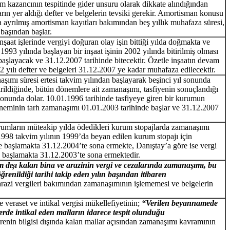
m kazancının tespitinde gider unsuru olarak dikkate alındığından
rın yer aldığı defter ve belgelerin tevsiki gerekir. Amortisman konusu
arda ayrılmış amortisman kayıtları bakımından beş yıllık muhafaza süresi,
 başından başlar.
şaat işlerinde vergiyi doğuran olay işin bittiği yılda doğmakta ve
93 yılında başlayan bir inşaat işinin 2002 yılında bitirilmiş olması
aşlayacak ve 31.12.2007 tarihinde bitecektir. Özetle inşaatın devam
2 yılı defter ve belgeleri 31.12.2007 ye kadar muhafaza edilecektir.
naşımı süresi ertesi takvim yılından başlayarak beşinci yıl sonunda
rildiğinde, bütün dönemlere ait zamanaşımı, tasfiyenin sonuçlandığı
l sonunda dolar. 10.01.1996 tarihinde tasfiyeye giren bir kurumun
döneminin tarh zamanaşımı 01.01.2003 tarihinde başlar ve 31.12.2007
umların müteakip yılda ödedikleri kurum stopajlarda zamanaşımı
 1998 takvim yılının 1999’da beyan edilen kurum stopajı için
e başlamakta 31.12.2004’te sona ermekte, Danıştay’a göre ise vergi
 başlamakta 31.12.2003’te sona ermektedir.
m dışı kalan bina ve arazinin vergi ve cezalarında zamanaşımı, bu
öğrenildiği tarihi takip eden yılın başından itibaren
razi vergileri bakımından zamanaşımının işlememesi ve belgelerin
veraset ve intikal vergisi mükellefiyetinin;
“Verilen beyannamede
rde intikal eden malların idarece tespit olunduğu
arenin bilgisi dışında kalan mallar açısından zamanaşımı kavramının