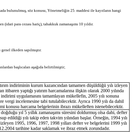
lamada bulunulmuş, söz konusu, Yönetmeliğin 25. maddesi ile kayıtların hangi
 (idari para cezası hariç), tahakkuk zamanaşımı 10 yıldır.
u genel ilkeden sapılmıştır.
lardan başlıcaları aşağıda belirtilmiştir;
atırım indiriminin kurum kazancından tamamen düşüldüğü yılı izleyen
an itibaren yaptığı yatırım harcamalarına ilişkin olarak 2000 yılında
ım indirimi uygulamasını tamamlayan mükellefin, 2005 yılı sonuna
re vergi incelemesine tabi tutulabilecektir. Ayrıca 1990 yılı da dahil
rimi konusu harcama belgelerinin ibrazı mükelleften istenebilecektir.
 doğduğu yıl 5 yıllık zamanaşımı süresini doldurmuş olsa dahi, defter
up edildiği yılı takip eden takvim yılından başlar. Örneğin, 1994 yılı
zleyen 1995, 1996, 1997, 1998 yılları defter ve belgelerini 1999 yılı
1.12.2004 tarihine kadar saklamak ve ibraz etmek zorundadır.