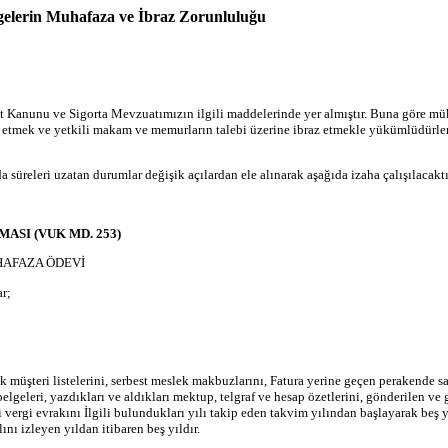
lgelerin Muhafaza ve İbraz Zorunluluğu
Kanunu ve Sigorta Mevzuatımızın ilgili maddelerinde yer almıştır. Buna göre mükell
aza etmek ve yetkili makam ve memurların talebi üzerine ibraz etmekle yükümlüdür
a süreleri uzatan durumlar değişik açılardan ele alınarak aşağıda izaha çalışılacaktı
ASI (VUK MD. 253)
HAFAZA ÖDEVİ
r;
ünlük müşteri listelerini, serbest meslek makbuzlarını, Fatura yerine geçen perakende sat
 belgeleri, yazdıkları ve aldıkları mektup, telgraf ve hesap özetlerini, gönderile
bi vergi evrakını İlgili bulundukları yılı takip eden takvim yılından başlayarak beş
nı izleyen yıldan itibaren beş yıldır.