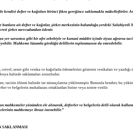
e kendisi defter ve kağıtları birinci fıkra gereğince saklamakla mükelleftirler. An
nde bunlara ait defter ve kağıtlar, şirket merkezinin bulunduğu yerdeki Salahiyet
 ücreti şirket mevcudundan ödenir.
a yer sarsıntısı gibi bir afet sebebiyle ve kanuni müddet içinde ziyaa uğrarsa tacir
teyebilir. Mahkeme lüzumlu gördüğü delillerin toplanmasını da emredebilir.
atura, cetvel, senet gibi vesika ve kağıtlarla ödemelerini gösteren vesikaları ve yazd
 dosya halinde saklamaları zorunludur.
sine, tacirin ölümü halinde ise mirasçılarına yüklenmiştir. Bununla beraber, bu yükü
fter ve belgelerin muhafazası ortaklardan birine veya notere verilir.
n mahkemeler yönünden ele alınarak, defterler ve belgelerin delil olarak kullan
lgelerinin mahkemeye ibrazı istenebilir.”
N SAKLANMASI