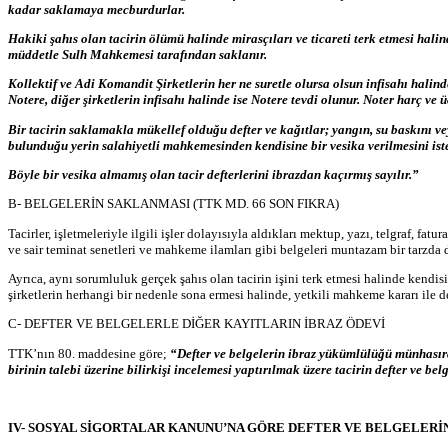
kadar saklamaya mecburdurlar.
Hakiki şahıs olan tacirin ölümü halinde mirasçıları ve ticareti terk etmesi halind
müddetle Sulh Mahkemesi tarafından saklanır.
Kollektif ve Adi Komandit Şirketlerin her ne suretle olursa olsun infisahı hali
Notere, diğer şirketlerin infisahı halinde ise Notere tevdi olunur. Noter harç ve
Bir tacirin saklamakla mükellef olduğu defter ve kağıtlar; yangın, su baskını vey
bulunduğu yerin salahiyetli mahkemesinden kendisine bir vesika verilmesini is
Böyle bir vesika almamış olan tacir defterlerini ibrazdan kaçırmış sayılır.”
B- BELGELERİN SAKLANMASI (TTK MD. 66 SON FIKRA)
Tacirler, işletmeleriyle ilgili işler dolayısıyla aldıkları mektup, yazı, telgraf, f
ve sair teminat senetleri ve mahkeme ilamları gibi belgeleri muntazam bir tarzda
Ayrıca, aynı sorumluluk gerçek şahıs olan tacirin işini terk etmesi halinde kendi
şirketlerin herhangi bir nedenle sona ermesi halinde, yetkili mahkeme kararı ile de
C- DEFTER VE BELGELERLE DİĞER KAYITLARIN İBRAZ ÖDEVİ
TTK’nın 80. maddesine göre;
“Defter ve belgelerin ibraz yükümlülüğü münhasıra
birinin talebi üzerine bilirkişi incelemesi yaptırılmak üzere tacirin defter ve be
IV- SOSYAL SİGORTALAR KANUNU’NA GÖRE DEFTER VE BELGELERİ