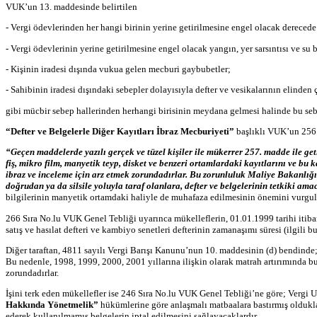
VUK’un 13. maddesinde belirtilen
- Vergi ödevlerinden her hangi birinin yerine getirilmesine engel olacak derecede 
- Vergi ödevlerinin yerine getirilmesine engel olacak yangın, yer sarsıntısı ve su b
- Kişinin iradesi dışında vukua gelen mecburi gaybubetler;
- Sahibinin iradesi dışındaki sebepler dolayısıyla defter ve vesikalarının elinde
gibi mücbir sebep hallerinden herhangi birisinin meydana gelmesi halinde bu sebep
“Defter ve Belgelerle Diğer Kayıtları İbraz Mecburiyeti”
başlıklı VUK’un 256.
“Geçen maddelerde yazılı gerçek ve tüzel kişiler ile mükerrer 257. madde ile get
fiş, mikro film, manyetik teyp, disket ve benzeri ortamlardaki kayıtlarını ve bu 
ibraz ve inceleme için arz etmek zorundadırlar. Bu zorunluluk Maliye Bakanlığın
doğrudan ya da silsile yoluyla taraf olanlara, defter ve belgelerinin tetkiki ama
bilgilerinin manyetik ortamdaki haliyle de muhafaza edilmesinin önemini vurgul
266 Sıra No.lu VUK Genel Tebliği uyarınca mükelleflerin, 01.01.1999 tarihi itib
satış ve hasılat defteri ve kambiyo senetleri defterinin zamanaşımı süresi (ilgili 
Diğer taraftan, 4811 sayılı Vergi Barışı Kanunu’nun 10. maddesinin (d) bendinde
Bu nedenle, 1998, 1999, 2000, 2001 yıllarına ilişkin olarak matrah artırımında bul
zorundadırlar.
İşini terk eden mükellefler ise 246 Sıra No.lu VUK Genel Tebliği’ne göre; Vergi 
Hakkında Yönetmelik”
hükümlerine göre anlaşmalı matbaalara bastırmış oldukları
ederek kullanılmamış belgelerin iptal edilmesini sağlayacaklardır.