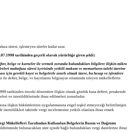
aza süresi, işlemeyen süreler kadar uzar.
.07.1998 tarihinden geçerli olarak yürürlüğe giren şekli
):
fter, belge ve karneler ile vermek zorunda bulundukları bilgilere ilişkin mikro
şifreleri muhafaza süresi içerisinde yetkili makam ve memurların talebi üzerine
 için gerekli kayıt ve belgelerle sınırlı olmak üzere, bu hesap ve işlemlere
i ile defter, belge, ve kayıtlarını bilgisayar ortamında izleyen mükelleflerin
999 tarihinden önceki dönemlere ilişkin olarak günlük kasa defteri, perakende
eleri ve istenildiklerinde ibraz edilmeleri zorunludur.
ına ilişkin hükümlerinin uygulanmasına engel teşkil etmeyeceği belirtilmiştir.
e istenildikleri taktirde vergi incelemesine yetkili olanlara ibraz etmek
gi Mükellefleri Tarafından Kullanılan Belgelerin Basım ve Dağıtımı
ildiriminde bulunacakları süre içinde bağlı bulundukları vergi dairelerine ibraz