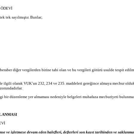
 ÖDEVİ
k tek sayılmıştır. Bunlar;
raber diğer vergilerden birine tabi olan ve bu vergileri götürü usulde tespit edilm
e ilgili olarak VUK’un 232, 234 ve 235. maddeleri gereğince almaya mecbur olduklar
zorundadırlar.
angi bir düzenleme yer almaması nedeniyle belgeleri muhafaza mecburiyeti bulunma
KLANMASI
EVİ
e ve işletmeye devam eden halefleri, defterleri son kayıt tarihinden ve saklanmas