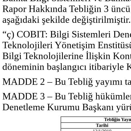
Rapor Hakkında Tebliğin 3 üncü m
aşağıdaki şekilde değiştirilmiştir.
“ç) COBIT: Bilgi Sistemleri Den
Teknolojileri Yönetişim Enstitüs
Bilgi Teknolojilerine İlişkin Ko
döneminin başlangıcı itibariyl
MADDE 2 – Bu Tebliğ yayımı tar
MADDE 3 – Bu Tebliğ hükümler
Denetleme Kurumu Başkanı yürü
Tebli
ğ
in Yay
ı
Tarihi