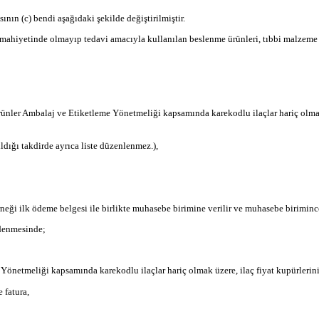
ın (c) bendi aşağıdaki şekilde değiştirilmiştir.
aç mahiyetinde olmayıp tedavi amacıyla kullanılan beslenme ürünleri, tıbbi malzeme 
ünler Ambalaj ve Etiketleme Yönetmeliği kapsamında karekodlu ilaçlar hariç olmak 
dığı takdirde ayrıca liste düzenlenmez.),
neği ilk ödeme belgesi ile birlikte muhasebe birimine verilir ve muhasebe biriminc
ödenmesinde;
 Yönetmeliği kapsamında karekodlu ilaçlar hariç olmak üzere, ilaç fiyat kupürlerin
 fatura,