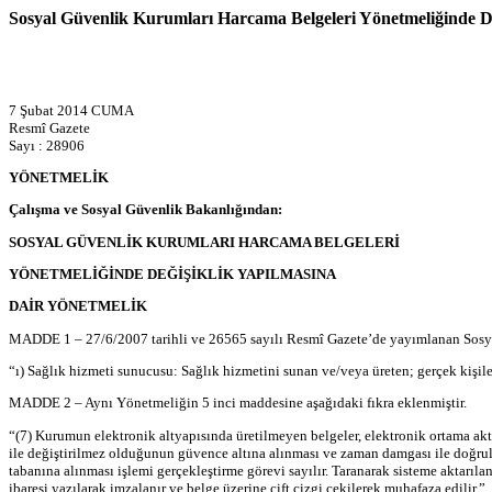
Sosyal Güvenlik Kurumları Harcama Belgeleri Yönetmeliğinde De
7 Şubat 2014 CUMA
Resmî Gazete
Sayı : 28906
YÖNETMELİK
Çalışma ve Sosyal Güvenlik Bakanlığından:
SOSYAL GÜVENLİK KURUMLARI HARCAMA BELGELERİ
YÖNETMELİĞİNDE DEĞİŞİKLİK YAPILMASINA
DAİR YÖNETMELİK
MADDE 1 – 27/6/2007 tarihli ve 26565 sayılı Resmî Gazete’de yayımlanan Sosyal
“ı) Sağlık hizmeti sunucusu: Sağlık hizmetini sunan ve/veya üreten; gerçek kişiler
MADDE 2 – Aynı Yönetmeliğin 5 inci maddesine aşağıdaki fıkra eklenmiştir.
“(7) Kurumun elektronik altyapısında üretilmeyen belgeler, elektronik ortama akta
ile değiştirilmez olduğunun güvence altına alınması ve zaman damgası ile doğrul
tabanına alınması işlemi gerçekleştirme görevi sayılır. Taranarak sisteme aktarılan
ibaresi yazılarak imzalanır ve belge üzerine çift çizgi çekilerek muhafaza edilir.”