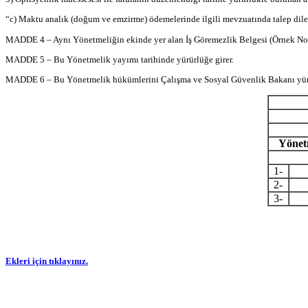
“c) Maktu analık (doğum ve emzirme) ödemelerinde ilgili mevzuatında talep dilek
MADDE 4 – Aynı Yönetmeliğin ekinde yer alan İş Göremezlik Belgesi (Örnek No: 25
MADDE 5 – Bu Yönetmelik yayımı tarihinde yürürlüğe girer.
MADDE 6 – Bu Yönetmelik hükümlerini Çalışma ve Sosyal Güvenlik Bakanı yür
Y
ö
net
1-
2-
3-
Ekleri için tıklayınız.