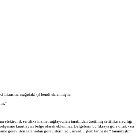
ıkrasına aşağıdaki (ı) bendi eklenmiştir.
ini,”
lektronik sertifika hizmet sağlayıcıları tarafından üretilmiş sertifika aracılığı
lgesine kanıtlayıcı belge olarak eklenmez. Belgelerin bu fıkraya göre ortak veri
me görevlileri tarafından görevlilerin adı, soyadı, işlem tarihi ile “Taranmıştır”