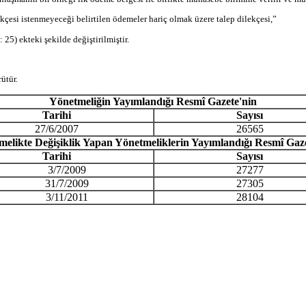
çesi istenmeyeceği belirtilen ödemeler hariç olmak üzere talep dilekçesi,”
) ekteki şekilde değiştirilmiştir.
ütür.
Y
ö
netmeli
ğ
in Yay
ı
mland
ığı
Resm
î
Gazete'nin
Tarihi
Say
ı
s
ı
27/6/2007
26565
melikte De
ğ
i
ş
iklik Yapan Y
ö
netmeliklerin Yay
ı
mland
ığı
Resm
î
Gaze
Tarihi
Say
ı
s
ı
3/7/2009
27277
31/7/2009
27305
3/11/2011
28104