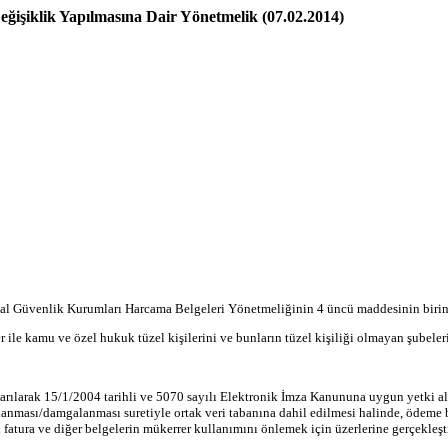
ğişiklik Yapılmasına Dair Yönetmelik (07.02.2014)
 Güvenlik Kurumları Harcama Belgeleri Yönetmeliğinin 4 üncü maddesinin birinci f
 ile kamu ve özel hukuk tüzel kişilerini ve bunların tüzel kişiliği olmayan şubeler
rılarak 15/1/2004 tarihli ve 5070 sayılı Elektronik İmza Kanununa uygun yetki alan e
anması/damgalanması suretiyle ortak veri tabanına dahil edilmesi halinde, ödeme be
 fatura ve diğer belgelerin mükerrer kullanımını önlemek için üzerlerine gerçekleştir