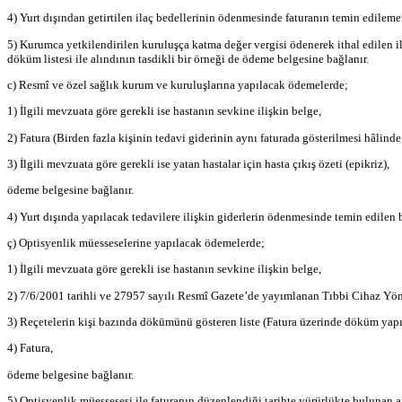
4) Yurt dışından getirtilen ilaç bedellerinin ödenmesinde faturanın temin edilemem
5) Kurumca yetkilendirilen kuruluşça katma değer vergisi ödenerek ithal edilen ila
döküm listesi ile alındının tasdikli bir örneği de ödeme belgesine bağlanır.
c) Resmî ve özel sağlık kurum ve kuruluşlarına yapılacak ödemelerde;
1) İlgili mevzuata göre gerekli ise hastanın sevkine ilişkin belge,
2) Fatura (Birden fazla kişinin tedavi giderinin aynı faturada gösterilmesi hâlinde
3) İlgili mevzuata göre gerekli ise yatan hastalar için hasta çıkış özeti (epikriz),
ödeme belgesine bağlanır.
4) Yurt dışında yapılacak tedavilere ilişkin giderlerin ödenmesinde temin edilen b
ç) Optisyenlik müesseselerine yapılacak ödemelerde;
1) İlgili mevzuata göre gerekli ise hastanın sevkine ilişkin belge,
2) 7/6/2001 tarihli ve 27957 sayılı Resmî Gazete’de yayımlanan Tıbbi Cihaz Yön
3) Reçetelerin kişi bazında dökümünü gösteren liste (Fatura üzerinde döküm yapıl
4) Fatura,
ödeme belgesine bağlanır.
5) Optisyenlik müessesesi ile faturanın düzenlendiği tarihte yürürlükte bulunan 