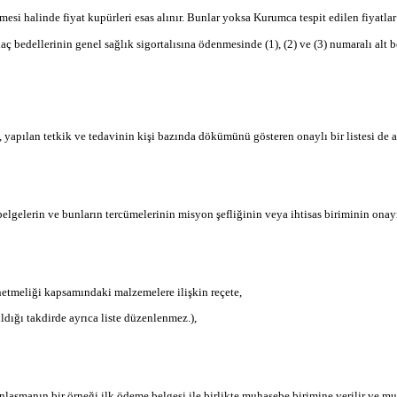
esi halinde fiyat kupürleri esas alınır. Bunlar yoksa Kurumca tespit edilen fiyatla
ç bedellerinin genel sağlık sigortalısına ödenmesinde (1), (2) ve (3) numaralı alt b
, yapılan tetkik ve tedavinin kişi bazında dökümünü gösteren onaylı bir listesi de ar
elgelerin ve bunların tercümelerinin misyon şefliğinin veya ihtisas biriminin onayı
etmeliği kapsamındaki malzemelere ilişkin reçete,
dığı takdirde ayrıca liste düzenlenmez.),
anlaşmanın bir örneği ilk ödeme belgesi ile birlikte muhasebe birimine verilir ve m