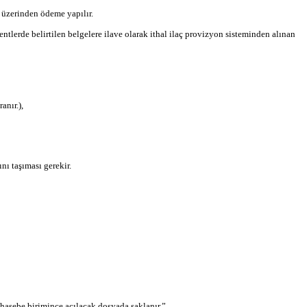
r üzerinden ödeme yapılır.
entlerde belirtilen belgelere ilave olarak ithal ilaç provizyon sisteminden alınan
anır.),
nı taşıması gerekir.
uhasebe birimince açılacak dosyada saklanır.”