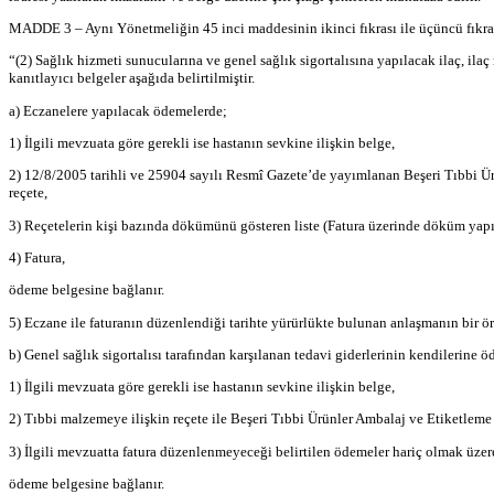
MADDE 3 – Aynı Yönetmeliğin 45 inci maddesinin ikinci fıkrası ile üçüncü fıkrasın
“(2) Sağlık hizmeti sunucularına ve genel sağlık sigortalısına yapılacak ilaç, il
kanıtlayıcı belgeler aşağıda belirtilmiştir.
a) Eczanelere yapılacak ödemelerde;
1) İlgili mevzuata göre gerekli ise hastanın sevkine ilişkin belge,
2) 12/8/2005 tarihli ve 25904 sayılı Resmî Gazete’de yayımlanan Beşeri Tıbbi Ür
reçete,
3) Reçetelerin kişi bazında dökümünü gösteren liste (Fatura üzerinde döküm yapıl
4) Fatura,
ödeme belgesine bağlanır.
5) Eczane ile faturanın düzenlendiği tarihte yürürlükte bulunan anlaşmanın bir ör
b) Genel sağlık sigortalısı tarafından karşılanan tedavi giderlerinin kendilerine 
1) İlgili mevzuata göre gerekli ise hastanın sevkine ilişkin belge,
2) Tıbbi malzemeye ilişkin reçete ile Beşeri Tıbbi Ürünler Ambalaj ve Etiketleme
3) İlgili mevzuatta fatura düzenlenmeyeceği belirtilen ödemeler hariç olmak üzere
ödeme belgesine bağlanır.