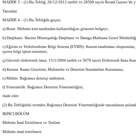
MADDE 3 – (1) Bu Tebliğ, 26/12/2012 tarihli ve 28509 sayılı Resmî Gazete’de 
Tanımlar
MADDE 4 – (1) Bu Tebliğde geçen;
a) Berat: Mührün kim tarafından kullanıldığını gösteren belgeyi,
b) Darphane: Hazine Müsteşarlığı Darphane ve Damga Matbaası Genel Müdürlü
c) Eğitim ve Yetkilendirme Bilgi Sistemi (EYBİS): Kurum tarafından oluşturulan, r
içeren bilgi işlem sistemini,
ç) Güvenli elektronik imza: 15/1/2004 tarihli ve 5070 sayılı Elektronik İmza 
d) Kurum: Kamu Gözetimi, Muhasebe ve Denetim Standartları Kurumunu,
e) Mühür: Bağımsız denetçi mührünü,
f) Yönetmelik: Bağımsız Denetim Yönetmeliğini,
ifade eder.
(2) Bu Tebliğdeki terimler, Bağımsız Denetim Yönetmeliğinde tanımlanan anlamlar
İKİNCİ BÖLÜM
Mührün İmal Ettirilmesi ve Teslimi
Mührün imal ettirilmesi