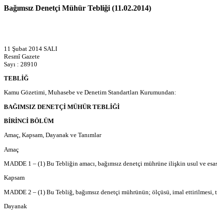
Bağımsız Denetçi Mühür Tebliği (11.02.2014)
11 Şubat 2014 SALI
Resmî Gazete
Sayı : 28910
TEBLİĞ
Kamu Gözetimi, Muhasebe ve Denetim Standartları Kurumundan:
BAĞIMSIZ DENETÇİ MÜHÜR TEBLİĞİ
BİRİNCİ BÖLÜM
Amaç, Kapsam, Dayanak ve Tanımlar
Amaç
MADDE 1 – (1) Bu Tebliğin amacı, bağımsız denetçi mührüne ilişkin usul ve esas
Kapsam
MADDE 2 – (1) Bu Tebliğ, bağımsız denetçi mührünün; ölçüsü, imal ettirilmesi, tesl
Dayanak