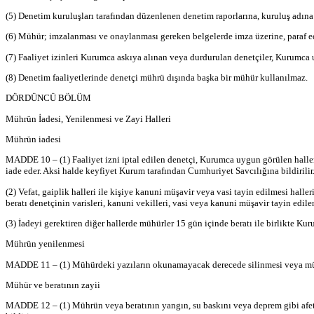
(5) Denetim kuruluşları tarafından düzenlenen denetim raporlarına, kuruluş adın
(6) Mühür; imzalanması ve onaylanması gereken belgelerde imza üzerine, paraf edi
(7) Faaliyet izinleri Kurumca askıya alınan veya durdurulan denetçiler, Kurumca
(8) Denetim faaliyetlerinde denetçi mührü dışında başka bir mühür kullanılmaz.
DÖRDÜNCÜ BÖLÜM
Mührün İadesi, Yenilenmesi ve Zayi Halleri
Mührün iadesi
MADDE 10 – (1) Faaliyet izni iptal edilen denetçi, Kurumca uygun görülen haller 
iade eder. Aksi halde keyfiyet Kurum tarafından Cumhuriyet Savcılığına bildirilir
(2) Vefat, gaiplik halleri ile kişiye kanuni müşavir veya vasi tayin edilmesi ha
beratı denetçinin varisleri, kanuni vekilleri, vasi veya kanuni müşavir tayin edile
(3) İadeyi gerektiren diğer hallerde mühürler 15 gün içinde beratı ile birlikte Kuru
Mührün yenilenmesi
MADDE 11 – (1) Mühürdeki yazıların okunamayacak derecede silinmesi veya mührün
Mühür ve beratının zayii
MADDE 12 – (1) Mührün veya beratının yangın, su baskını veya deprem gibi afet hal