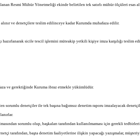
nan Resmi Mühür Yönetmeliği ekinde belirtilen tek satırlı mühür ölçüleri esas alı
m alınır ve denetçilere teslim edilinceye kadar Kurumda muhafaza edilir.
zırlanarak sicile tescil işlemini müteakip yetkili kişiye imza karşılığı teslim edil
aza ve gerektiğinde Kuruma ibraz etmekle yükümlüdür.
n sorumlu denetçiler ile tek başına bağımsız denetim raporu imzalayacak denetçi
lanırlar.
nılmasından sorumlu olup, başkaları tarafından kullanılmaması için gerekli tedbirle
etçi tarafından, başta denetim faaliyetlerine ilişkin yapacağı yazışmalar, müşter