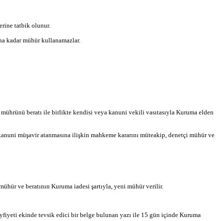
rine tatbik olunur.
una kadar mühür kullanamazlar.
mührünü beratı ile birlikte kendisi veya kanuni vekili vasıtasıyla Kuruma elden
ya kanuni müşavir atanmasına ilişkin mahkeme kararını müteakip, denetçi mühür ve
ür ve beratının Kuruma iadesi şartıyla, yeni mühür verilir.
eyfiyeti ekinde tevsik edici bir belge bulunan yazı ile 15 gün içinde Kuruma