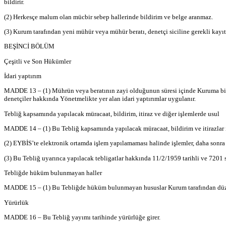
bildirir.
(2) Herkesçe malum olan mücbir sebep hallerinde bildirim ve belge aranmaz.
(3) Kurum tarafından yeni mühür veya mühür beratı, denetçi siciline gerekli kayıt
BEŞİNCİ BÖLÜM
Çeşitli ve Son Hükümler
İdari yaptırım
MADDE 13 – (1) Mührün veya beratının zayi olduğunun süresi içinde Kuruma bildir
denetçiler hakkında Yönetmelikte yer alan idari yaptırımlar uygulanır.
Tebliğ kapsamında yapılacak müracaat, bildirim, itiraz ve diğer işlemlerde usul
MADDE 14 – (1) Bu Tebliğ kapsamında yapılacak müracaat, bildirim ve itirazlar i
(2) EYBİS’te elektronik ortamda işlem yapılamaması halinde işlemler, daha sonra
(3) Bu Tebliğ uyarınca yapılacak tebligatlar hakkında 11/2/1959 tarihli ve 7201
Tebliğde hüküm bulunmayan haller
MADDE 15 – (1) Bu Tebliğde hüküm bulunmayan hususlar Kurum tarafından düz
Yürürlük
MADDE 16 – Bu Tebliğ yayımı tarihinde yürürlüğe girer.