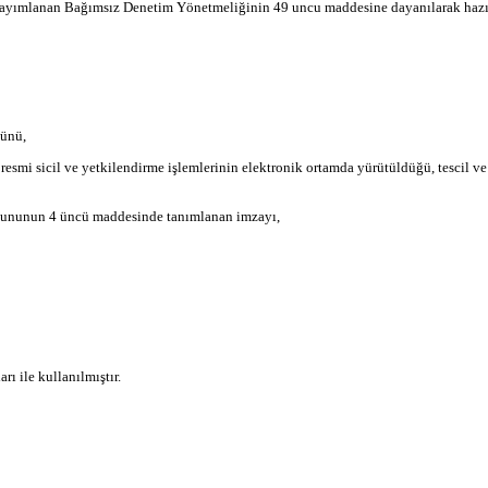
yayımlanan Bağımsız Denetim Yönetmeliğinin 49 uncu maddesine dayanılarak hazır
ğünü,
esmi sicil ve yetkilendirme işlemlerinin elektronik ortamda yürütüldüğü, tescil ve 
Kanununun 4 üncü maddesinde tanımlanan imzayı,
ı ile kullanılmıştır.