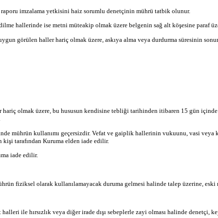
a raporu imzalama yetkisini haiz sorumlu denetçinin mührü tatbik olunur.
lme hallerinde ise metni müteakip olmak üzere belgenin sağ alt köşesine paraf üze
 uygun görülen haller hariç olmak üzere, askıya alma veya durdurma süresinin son
hariç olmak üzere, bu hususun kendisine tebliği tarihinden itibaren 15 gün içinde 
.
llerinde mührün kullanımı geçersizdir. Vefat ve gaiplik hallerinin vukuunu, vasi ve
n kişi tarafından Kuruma elden iade edilir.
ma iade edilir.
 fiziksel olarak kullanılamayacak duruma gelmesi halinde talep üzerine, eski müh
leri ile hırsızlık veya diğer irade dışı sebeplerle zayi olması halinde denetçi, k