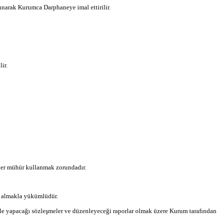
narak Kurumca Darphaneye imal ettirilir.
ir.
ler mühür kullanmak zorundadır.
ri almakla yükümlüdür.
iyle yapacağı sözleşmeler ve düzenleyeceği raporlar olmak üzere Kurum tarafından