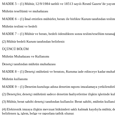
MADDE 5 – (1) Mühür, 12/9/1984 tarihli ve 18513 sayılı Resmî Gazete’de yayımla
Mührün tesellümü ve muhafazası
MADDE 6 – (1) İmal ettirilen mühürler, beratı ile birlikte Kurum tarafından tesli
Mührün teslimi ve bedeli
MADDE 7 – (1) Mühür ve beratı, bedeli ödendikten sonra teslim/tesellüm tutanağı ha
(2) Mühür bedeli Kurum tarafından belirlenir.
ÜÇÜNCÜ BÖLÜM
Mührün Muhafazası ve Kullanımı
Denetçi tarafından mührün muhafazası
MADDE 8 – (1) Denetçi mührünü ve beratını, Kuruma iade edinceye kadar muhaf
Mührün kullanımı
MADDE 9 – (1) Denetim kuruluşu adına denetim raporu imzalamaya yetkilendirile
(2) Denetçiler, denetçi mührünü sadece denetim faaliyetlerine ilişkin işlerinde kul
(3) Mühür, berat sahibi denetçi tarafından kullanılır. Berat sahibi, mührün kulla
(4) Elektronik imzaya ilişkin mevzuat hükümleri saklı kalmak kaydıyla mühür, den
belirlenen iş, işlem, belge ve raporlara tatbik olunur.