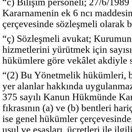
“c) Bilişim personeli; 27/6/198
Kararnamenin ek 6 ncı maddesinde
çerçevesinde sözleşmeli olarak bil
“ç) Sözleşmeli avukat; Kurumun t
hizmetlerini yürütmek için sayı
hükümlere göre vekâlet akdiyle sö
“(2) Bu Yönetmelik hükümleri, bir
yer alanlar hakkında uygulanmaz
375 sayılı Kanun Hükmünde Kar
fıkrasının (a) ve (b) bentleri ha
ise genel hükümler çerçevesinde, 
usul ve esasları, ücretleri ile ilg