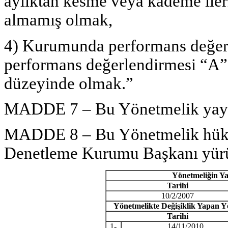
aylıktan kesme veya kademe iler
almamış olmak,
4) Kurumunda performans değerl
performans değerlendirmesi “A”
düzeyinde olmak.”
MADDE 7 – Bu Yönetmelik yayımı
MADDE 8 – Bu Yönetmelik hükü
Denetleme Kurumu Başkanı yürü
Y
ö
netmeli
ğ
in Y
Tarihi
10/2/2007
Y
ö
netmelikte De
ğ
i
ş
iklik Yapan Y
Tarihi
1-
14/11/2010