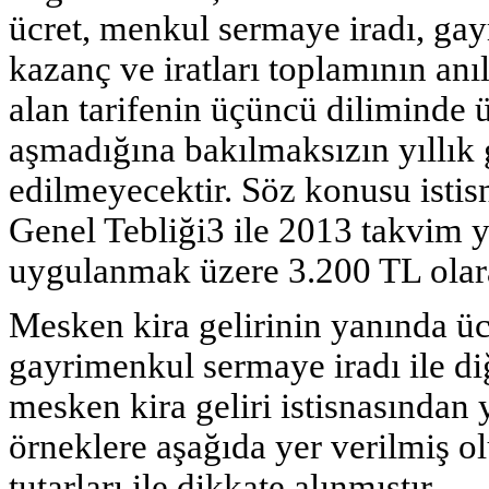
ücret, menkul sermaye iradı, gay
kazanç ve iratları toplamının a
alan tarifenin üçüncü diliminde üc
aşmadığına bakılmaksızın yıllık 
edilmeyecektir. Söz konusu istisn
Genel Tebliği3 ile 2013 takvim yı
uygulanmak üzere 3.200 TL olarak
Mesken kira gelirinin yanında üc
gayrimenkul sermaye iradı ile diğ
mesken kira geliri istisnasından
örneklere aşağıda yer verilmiş ol
tutarları ile dikkate alınmıştır.