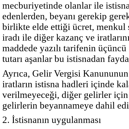
mecburiyetinde olanlar ile istisn
edenlerden, beyanı gerekip gere
birlikte elde ettiği ücret, menk
iradı ile diğer kazanç ve iratları
maddede yazılı tarifenin üçüncü d
tutarı aşanlar bu istisnadan fayd
Ayrıca, Gelir Vergisi Kanununu
iratların istisna hadleri içinde k
verilmeyeceği, diğer gelirler iç
gelirlerin beyannameye dahil edil
2. İstisnanın uygulanması