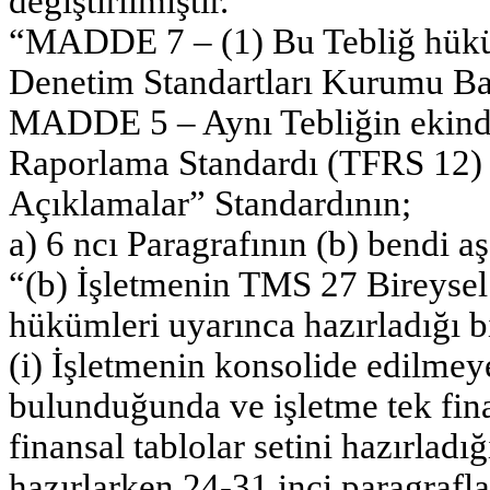
değiştirilmiştir.
“MADDE 7 – (1) Bu Tebliğ hük
Denetim Standartları Kurumu Ba
MADDE 5 – Aynı Tebliğin ekinde
Raporlama Standardı (TFRS 12) D
Açıklamalar” Standardının;
a) 6 ncı Paragrafının (b) bendi aş
“(b) İşletmenin TMS 27 Bireysel
hükümleri uyarınca hazırladığı bi
(i) İşletmenin konsolide edilmey
bulunduğunda ve işletme tek finan
finansal tablolar setini hazırladığ
hazırlarken 24-31 inci paragrafl