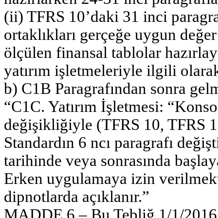
(ii) TFRS 10’daki 31 inci paragr
ortaklıkları gerçeğe uygun değer 
ölçülen finansal tablolar hazırl
yatırım işletmeleriyle ilgili olar
b) C1B Paragrafından sonra gelm
“C1C. Yatırım İşletmesi: “Konso
değişikliğiyle (TFRS 10, TFRS 12
Standardın 6 ncı paragrafı değişt
tarihinde veya sonrasında başla
Erken uygulamaya izin verilmek
dipnotlarda açıklanır.”
MADDE 6 – Bu Tebliğ 1/1/2016 t