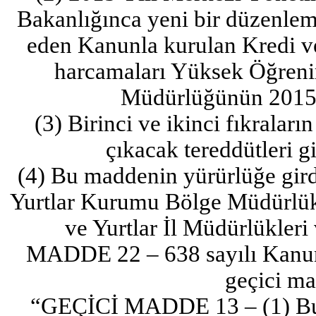
Bakanlığınca yeni bir düzenlem
eden Kanunla kurulan Kredi ve
harcamaları Yüksek Öğreni
Müdürlüğünün 2015 y
(3) Birinci ve ikinci fıkralar
çıkacak tereddütleri g
(4) Bu maddenin yürürlüğe girdi
Yurtlar Kurumu Bölge Müdürlükl
ve Yurtlar İl Müdürlükleri
MADDE 22 – 638 sayılı Kanu
geçici ma
“GEÇİCİ MADDE 13 – (1) Bu m