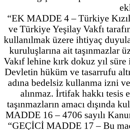
ek
“EK MADDE 4 – Türkiye Kızıla
ve Türkiye Yeşilay Vakfı taraf
kullanılmak üzere ihtiyaç duyu
kuruluşlarına ait taşınmazlar 
Vakıf lehine kırk dokuz yıl süre il
Devletin hüküm ve tasarrufu alt
adına bedelsiz kullanma izni ver
alınmaz. İrtifak hakkı tesis
taşınmazların amacı dışında kul
MADDE 16 – 4706 sayılı Kanuna
“GEÇİCİ MADDE 17 – Bu madden