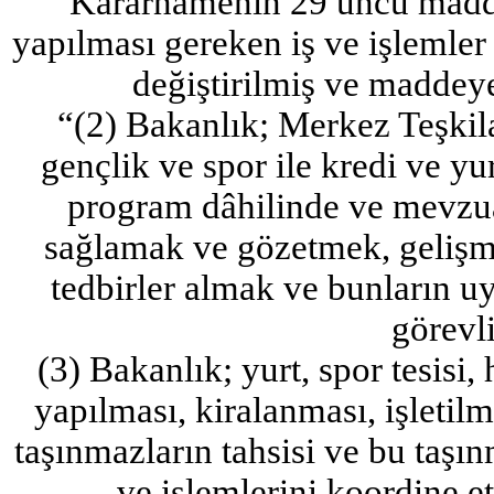
Kararnamenin 29 uncu maddes
yapılması gereken iş ve işlemler i
değiştirilmiş ve maddeye
“(2) Bakanlık; Merkez Teşkila
gençlik ve spor ile kredi ve yu
program dâhilinde ve mevzua
sağlamak ve gözetmek, gelişme
tedbirler almak ve bunların 
görevli
(3) Bakanlık; yurt, spor tesisi, 
yapılması, kiralanması, işletil
taşınmazların tahsisi ve bu taşınm
ve işlemlerini koordine e