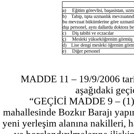
a) Eğitim görevlisi, başasistan, uzm
b) Tabip, tıpta uzmanlık mevzuatında 
bu mevzuat hükümlerine göre uzmanlık
dışı personel, aynı dallarda doktora be
c) Diş tabibi ve eczacılar
ç) Mesleki yükseköğrenim görmüş sa
d) Lise dengi mesleki öğrenim görmü
e) Diğer personel
MADDE 11 – 19/9/2006 tarih
aşağıdaki geçi
“GEÇİCİ MADDE 9 – (1) K
mahallesinde Bozkır Barajı yapım
yeni yerleşim alanına nakilleri, h