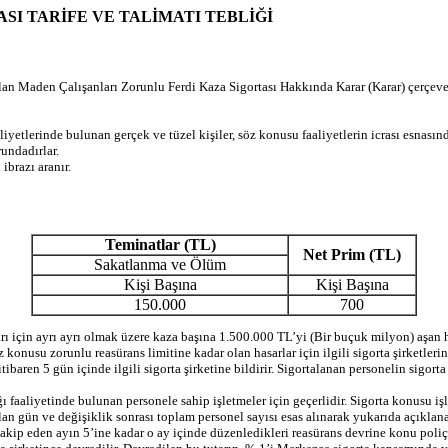
I TARİFE VE TALİMATI TEBLİĞİ
lan Maden Çalışanları Zorunlu Ferdi Kaza Sigortası Hakkında Karar (Karar) çerçeves
liyetlerinde bulunan gerçek ve tüzel kişiler, söz konusu faaliyetlerin icrası esnası
rundadırlar.
ibrazı aranır.
Teminatlar (TL)
Net Prim (TL)
Sakatlanma ve Ölüm
Kişi Başına
Kişi Başına
150.000
700
için ayrı ayrı olmak üzere kaza başına 1.500.000 TL’yi (Bir buçuk milyon) aşan has
onusu zorunlu reasürans limitine kadar olan hasarlar için ilgili sigorta şirketlerin
n itibaren 5 gün içinde ilgili sigorta şirketine bildirir. Sigortalanan personelin sig
ğı faaliyetinde bulunan personele sahip işletmeler için geçerlidir. Sigorta konusu 
 gün ve değişiklik sonrası toplam personel sayısı esas alınarak yukarıda açıklanan 
takip eden ayın 5’ine kadar o ay içinde düzenledikleri reasürans devrine konu poliçe 