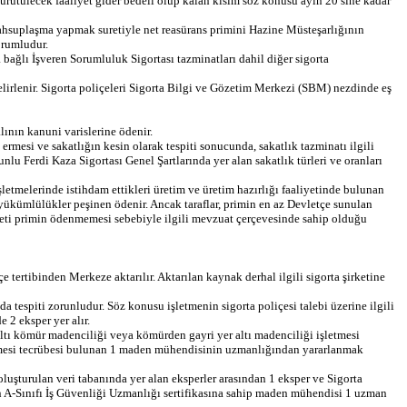
yürütülecek faaliyet gider bedeli olup kalan kısım söz konusu ayın 20’sine kadar
a mahsuplaşma yapmak suretiyle net reasürans primini Hazine Müsteşarlığının
orumludur.
 bağlı İşveren Sorumluluk Sigortası tazminatları dahil diğer sigorta
belirlenir. Sigorta poliçeleri Sigorta Bilgi ve Gözetim Merkezi (SBM) nezdinde eş
lının kanuni varislerine ödenir.
a ermesi ve sakatlığın kesin olarak tespiti sonucunda, sakatlık tazminatı ilgili
nlu Ferdi Kaza Sigortası Genel Şartlarında yer alan sakatlık türleri ve oranları
işletmelerinde istihdam ettikleri üretim ve üretim hazırlığı faaliyetinde bulunan
i yükümlülükler peşinen ödenir. Ancak taraflar, primin en az Devletçe sunulan
irketi primin ödenmemesi sebebiyle ilgili mevzuat çerçevesinde sahip olduğu
 tertibinden Merkeze aktarılır. Aktarılan kaynak derhal ilgili sigorta şirketine
da tespiti zorunludur. Söz konusu işletmenin sigorta poliçesi talebi üzerine ilgili
 2 eksper yer alır.
ltı kömür madenciliği veya kömürden gayri yer altı madenciliği işletmesi
şletmesi tecrübesi bulunan 1 maden mühendisinin uzmanlığından yararlanmak
luşturulan veri tabanında yer alan eksperler arasından 1 eksper ve Sigorta
an A-Sınıfı İş Güvenliği Uzmanlığı sertifikasına sahip maden mühendisi 1 uzman