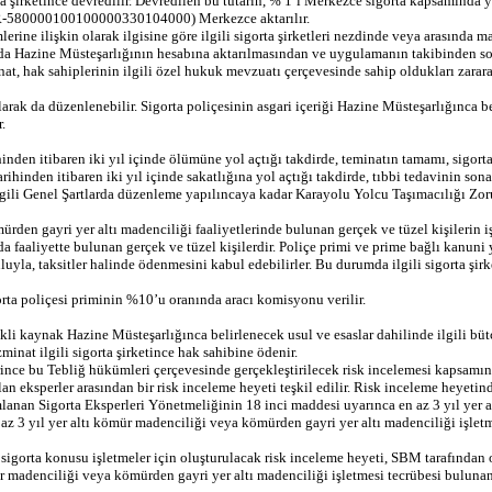
a şirketince devredilir. Devredilen bu tutarın, % 1’i Merkezce sigorta kapsamında 
TR-580000100100000330104000) Merkezce aktarılır.
lerine ilişkin olarak ilgisine göre ilgili sigorta şirketleri nezdinde veya arasınd
nda Hazine Müsteşarlığının hesabına aktarılmasından ve uygulamanın takibinden s
at, hak sahiplerinin ilgili özel hukuk mevzuatı çerçevesinde sahip oldukları zarara
olarak da düzenlenebilir. Sigorta poliçesinin asgari içeriği Hazine Müsteşarlığınca 
.
ihinden itibaren iki yıl içinde ölümüne yol açtığı takdirde, teminatın tamamı, sigorta
tarihinden itibaren iki yıl içinde sakatlığına yol açtığı takdirde, tıbbi tedavinin son
 İlgili Genel Şartlarda düzenleme yapılıncaya kadar Karayolu Yolcu Taşımacılığı Zoru
mürden gayri yer altı madenciliği faaliyetlerinde bulunan gerçek ve tüzel kişilerin 
nda faaliyette bulunan gerçek ve tüzel kişilerdir. Poliçe primi ve prime bağlı kanun
luyla, taksitler halinde ödenmesini kabul edebilirler. Bu durumda ilgili sigorta ş
orta poliçesi priminin %10’u oranında aracı komisyonu verilir.
i kaynak Hazine Müsteşarlığınca belirlenecek usul ve esaslar dahilinde ilgili bütçe
inat ilgili sigorta şirketince hak sahibine ödenir.
lerince bu Tebliğ hükümleri çerçevesinde gerçekleştirilecek risk incelemesi kapsamın
n eksperler arasından bir risk inceleme heyeti teşkil edilir. Risk inceleme heyetinde
lanan Sigorta Eksperleri Yönetmeliğinin 18 inci maddesi uyarınca en az 3 yıl yer a
 en az 3 yıl yer altı kömür madenciliği veya kömürden gayri yer altı madenciliği i
sigorta konusu işletmeler için oluşturulacak risk inceleme heyeti, SBM tarafından o
ür madenciliği veya kömürden gayri yer altı madenciliği işletmesi tecrübesi bulun