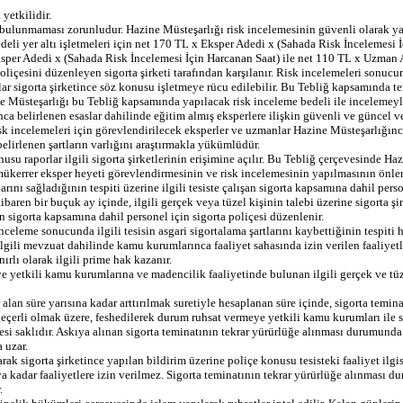
yetkilidir.
lunmaması zorunludur. Hazine Müsteşarlığı risk incelemesinin güvenli olarak yapılm
edeli yer altı işletmeleri için net 170 TL x Eksper Adedi x (Sahada Risk İncelemes
Eksper Adedi x (Sahada Risk İncelemesi İçin Harcanan Saat) ile net 110 TL x Uzman
poliçesini düzenleyen sigorta şirketi tarafından karşılanır. Risk incelemeleri sonu
flar sigorta şirketince söz konusu işletmeye rücu edilebilir. Bu Tebliğ kapsamında t
 Müsteşarlığı bu Tebliğ kapsamında yapılacak risk inceleme bedeli ile incelemeyle il
ca belirlenen esaslar dahilinde eğitim almış eksperlere ilişkin güvenli ve güncel v
isk incelemeleri için görevlendirilecek eksperler ve uzmanlar Hazine Müsteşarlığı
belirlenen şartların varlığını araştırmakla yükümlüdür.
raporlar ilgili sigorta şirketlerinin erişimine açılır. Bu Tebliğ çerçevesinde Haz
a mükerrer eksper heyeti görevlendirmesinin ve risk incelemesinin yapılmasının önle
rını sağladığının tespiti üzerine ilgili tesiste çalışan sigorta kapsamına dahil perso
itibaren bir buçuk ay içinde, ilgili gerçek veya tüzel kişinin talebi üzerine sigorta
ışan sigorta kapsamına dahil personel için sigorta poliçesi düzenlenir.
 inceleme sonucunda ilgili tesisin asgari sigortalama şartlarını kaybettiğinin tespiti
 İlgili mevzuat dahilinde kamu kurumlarınca faaliyet sahasında izin verilen faaliyet
ırlı olarak ilgili prime hak kazanır.
yetkili kamu kurumlarına ve madencilik faaliyetinde bulunan ilgili gerçek ve tüzel 
lan süre yarısına kadar arttırılmak suretiyle hesaplanan süre içinde, sigorta teminatı
çerli olmak üzere, feshedilerek durum ruhsat vermeye yetkili kamu kurumları ile sigo
lesi saklıdır. Askıya alınan sigorta teminatının tekrar yürürlüğe alınması durumund
 uzar.
arak sigorta şirketince yapılan bildirim üzerine poliçe konusu tesisteki faaliyet ilg
ya kadar faaliyetlere izin verilmez. Sigorta teminatının tekrar yürürlüğe alınması 
.