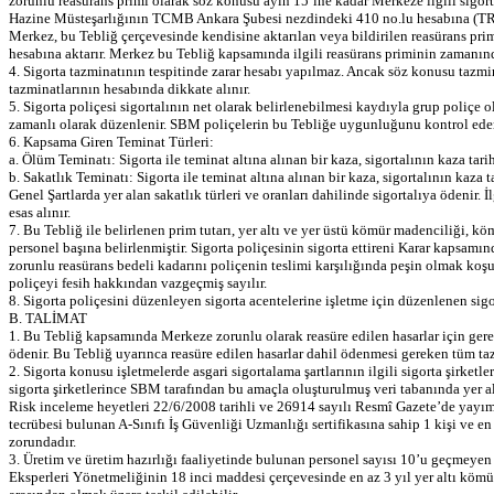
zorunlu reasürans primi olarak söz konusu ayın 15’ine kadar Merkeze ilgili sigort
Hazine Müsteşarlığının TCMB Ankara Şubesi nezdindeki 410 no.lu hesabına (
Merkez, bu Tebliğ çerçevesinde kendisine aktarılan veya bildirilen reasürans prim
hesabına aktarır. Merkez bu Tebliğ kapsamında ilgili reasürans priminin zamanı
4. Sigorta tazminatının tespitinde zarar hesabı yapılmaz. Ancak söz konusu tazmin
tazminatlarının hesabında dikkate alınır.
5. Sigorta poliçesi sigortalının net olarak belirlenebilmesi kaydıyla grup poliçe 
zamanlı olarak düzenlenir. SBM poliçelerin bu Tebliğe uygunluğunu kontrol eder
6. Kapsama Giren Teminat Türleri:
a. Ölüm Teminatı: Sigorta ile teminat altına alınan bir kaza, sigortalının kaza tar
b. Sakatlık Teminatı: Sigorta ile teminat altına alınan bir kaza, sigortalının kaza 
Genel Şartlarda yer alan sakatlık türleri ve oranları dahilinde sigortalıya ödenir.
esas alınır.
7. Bu Tebliğ ile belirlenen prim tutarı, yer altı ve yer üstü kömür madenciliği, kö
personel başına belirlenmiştir. Sigorta poliçesinin sigorta ettireni Karar kapsamı
zorunlu reasürans bedeli kadarını poliçenin teslimi karşılığında peşin olmak koşu
poliçeyi fesih hakkından vazgeçmiş sayılır.
8. Sigorta poliçesini düzenleyen sigorta acentelerine işletme için düzenlenen sig
B. TALİMAT
1. Bu Tebliğ kapsamında Merkeze zorunlu olarak reasüre edilen hasarlar için gerekl
ödenir. Bu Tebliğ uyarınca reasüre edilen hasarlar dahil ödenmesi gereken tüm tazm
2. Sigorta konusu işletmelerde asgari sigortalama şartlarının ilgili sigorta şirket
sigorta şirketlerince SBM tarafından bu amaçla oluşturulmuş veri tabanında yer ala
Risk inceleme heyetleri 22/6/2008 tarihli ve 26914 sayılı Resmî Gazete’de yayım
tecrübesi bulunan A-Sınıfı İş Güvenliği Uzmanlığı sertifikasına sahip 1 kişi ve
zorundadır.
3. Üretim ve üretim hazırlığı faaliyetinde bulunan personel sayısı 10’u geçmeyen 
Eksperleri Yönetmeliğinin 18 inci maddesi çerçevesinde en az 3 yıl yer altı köm