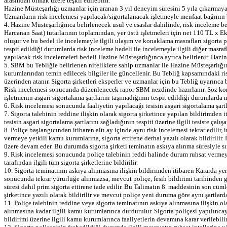
arasından olmak üzere teşkil edilebilir.
Hazine Müsteşarlığı uzmanlar için aranan 3 yıl deneyim süresini 5 yıla çıkarmaya 
Uzmanların risk incelemesi yapılacak/sigortalanacak işletmeyle menfaat bağının bu
4. Hazine Müsteşarlığınca belirlenecek usul ve esaslar dahilinde, risk inceleme b
Harcanan Saat) tutarlarının toplamından, yer üstü işletmeleri için net 110 TL x 
oluşur ve bu bedel ile incelemeyle ilgili ulaşım ve konaklama masrafları sigorta 
tespit edildiği durumlarda risk inceleme bedeli ile incelemeyle ilgili diğer masra
yapılacak risk incelemeleri bedeli Hazine Müsteşarlığınca ayrıca belirlenir. Hazine
5. SBM bu Tebliğle belirlenen niteliklere sahip uzmanlar ile Hazine Müsteşarlığın
kurumlarından temin edilecek bilgiler ile güncellenir. Bu Tebliğ kapsamındaki r
üzerinden atanır. Sigorta şirketleri eksperler ve uzmanlar için bu Tebliğ uyarınca 
Risk incelemesi sonucunda düzenlenecek rapor SBM nezdinde hazırlanır. Söz konusu 
işletmenin asgari sigortalama şartlarını taşımadığının tespit edildiği durumlard
6. Risk incelemesi sonucunda faaliyetin yapılacağı tesisin asgari sigortalama şartla
7. Sigorta talebinin reddine ilişkin olarak sigorta şirketince yapılan bildirimden 
tesisin asgari sigortalama şartlarını sağladığının tespiti üzerine ilgili tesiste çal
8. Poliçe başlangıcından itibaren altı ay içinde aynı risk incelemesi tekrar edilir,
vermeye yetkili kamu kurumlarına, sigorta ettirene derhal yazılı olarak bildirilir.
üzere devam eder. Bu durumda sigorta şirketi teminatın askıya alınma süresiyle sın
9. Risk incelemesi sonucunda poliçe talebinin reddi halinde durum ruhsat vermeye 
tarafından ilgili tüm sigorta şirketlerine bildirilir.
10. Sigorta teminatının askıya alınmasına ilişkin bildirimden itibaren Kararda yer a
sonucunda tekrar yürürlüğe alınmazsa, mevcut poliçe, fesih bildirimi tarihinden ge
süresi dahil prim sigorta ettirene iade edilir. Bu Talimatın 8. maddesinin son cüm
şirketince yazılı olarak bildirilir ve mevcut poliçe yeni duruma göre aynı şartlarda
11. Poliçe talebinin reddine veya sigorta teminatının askıya alınmasına ilişkin ol
alınmasına kadar ilgili kamu kurumlarınca durdurulur. Sigorta poliçesi yapılınca
bildirimi üzerine ilgili kamu kurumlarınca faaliyetlerin devamına karar verilebilir