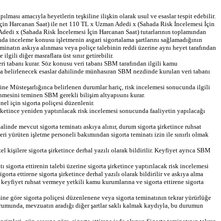
ası amacıyla heyetlerin teşkiline ilişkin olarak usul ve esaslar tespit edebilir.
i İçin Harcanan Saat) ile net 110 TL x Uzman Adedi x (Sahada Risk İncelemesi İçin
 Adedi x (Sahada Risk İncelemesi İçin Harcanan Saat) tutarlarının toplamından
cunda inceleme konusu işletmenin asgari sigortalama şartlarını sağlamadığının
eminatın askıya alınması veya poliçe talebinin reddi üzerine aynı heyet tarafından
gili diğer masraflara üst sınır getirebilir.
eri tabanı kurar. Söz konusu veri tabanı SBM tarafından ilgili kamu
nca belirlenecek esaslar dahilinde münhasıran SBM nezdinde kurulan veri tabanı
ine Müsteşarlığınca belirlenen durumlar hariç, risk incelemesi sonucunda ilgili
nmesini teminen SBM gerekli bilişim altyapısını kurar.
nel için sigorta poliçesi düzenlenir.
 şirketince yeniden yaptırılacak risk incelemesi sonucunda faaliyetin yapılacağı
 halinde mevcut sigorta teminatı askıya alınır, durum sigorta şirketince ruhsat
leri yürüten işletme personeli bakımından sigorta teminatı izin ile sınırlı olmak
kişilere sigorta şirketince derhal yazılı olarak bildirilir. Keyfiyet ayrıca SBM
 sigorta ettirenin talebi üzerine sigorta şirketince yaptırılacak risk incelemesi
rta ettirene sigorta şirketince derhal yazılı olarak bildirilir ve askıya alma
a keyfiyet ruhsat vermeye yetkili kamu kurumlarına ve sigorta ettirene sigorta
isine göre sigorta poliçesi düzenlenene veya sigorta teminatının tekrar yürürlüğe
durumunda, mevzuatın aradığı diğer şartlar saklı kalmak kaydıyla, bu durumun