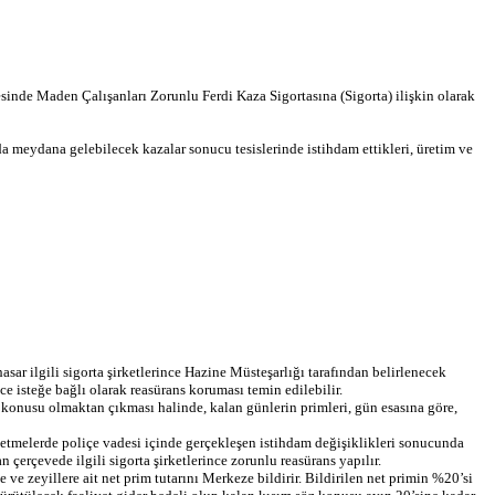
inde Maden Çalışanları Zorunlu Ferdi Kaza Sigortasına (Sigorta) ilişkin olarak
nda meydana gelebilecek kazalar sonucu tesislerinde istihdam ettikleri, üretim ve
ar ilgili sigorta şirketlerince Hazine Müsteşarlığı tarafından belirlenecek
ce isteğe bağlı olarak reasürans koruması temin edilebilir.
orta konusu olmaktan çıkması halinde, kalan günlerin primleri, gün esasına göre,
işletmelerde poliçe vadesi içinde gerçekleşen istihdam değişiklikleri sonucunda
çerçevede ilgili sigorta şirketlerince zorunlu reasürans yapılır.
ve zeyillere ait net prim tutarını Merkeze bildirir. Bildirilen net primin %20’si