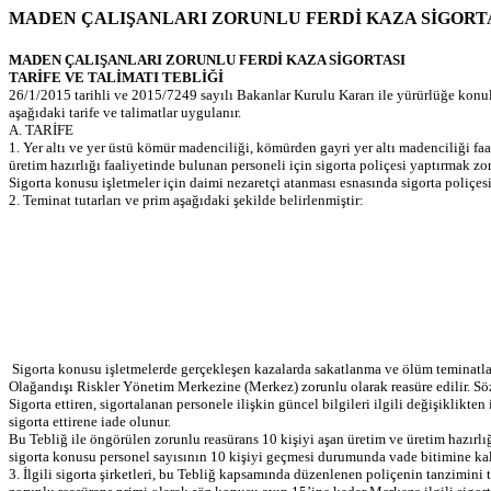
MADEN ÇALIŞANLARI ZORUNLU FERDİ KAZA SİGORTAS
MADEN ÇALIŞANLARI ZORUNLU FERDİ KAZA SİGORTASI
TARİFE VE TALİMATI TEBLİĞİ
26/1/2015 tarihli ve 2015/7249 sayılı Bakanlar Kurulu Kararı ile yürürlüğe konu
aşağıdaki tarife ve talimatlar uygulanır.
A. TARİFE
1. Yer altı ve yer üstü kömür madenciliği, kömürden gayri yer altı madenciliği faa
üretim hazırlığı faaliyetinde bulunan personeli için sigorta poliçesi yaptırmak zo
Sigorta konusu işletmeler için daimi nezaretçi atanması esnasında sigorta poliçesi 
2. Teminat tutarları ve prim aşağıdaki şekilde belirlenmiştir:
Sigorta konusu işletmelerde gerçekleşen kazalarda sakatlanma ve ölüm teminatları 
Olağandışı Riskler Yönetim Merkezine (Merkez) zorunlu olarak reasüre edilir. Söz k
Sigorta ettiren, sigortalanan personele ilişkin güncel bilgileri ilgili değişiklikte
sigorta ettirene iade olunur.
Bu Tebliğ ile öngörülen zorunlu reasürans 10 kişiyi aşan üretim ve üretim hazırlı
sigorta konusu personel sayısının 10 kişiyi geçmesi durumunda vade bitimine kalan
3. İlgili sigorta şirketleri, bu Tebliğ kapsamında düzenlenen poliçenin tanzimini 